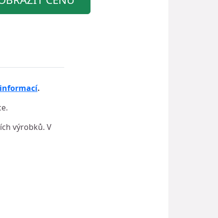
 informací
.
ce.
ích výrobků. V