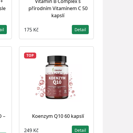
 +
Vitamin B Complex s
sle
přírodním Vitamínem C 50
kapslí
175 Kč
ail
Detail
TOP
O –
Koenzym Q10 60 kapslí
249 Kč
Detail