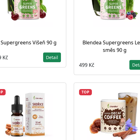
Supergreens Višeň 90 g
Blendea Supergreens Le
směs 90 g
9 Kč
Detail
499 Kč
Det
OP
TOP