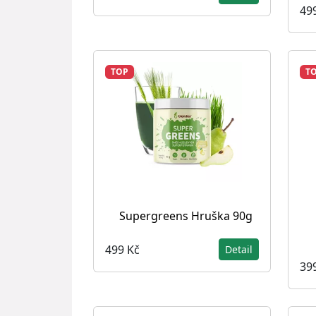
49
TOP
T
Supergreens Hruška 90g
499 Kč
Detail
39