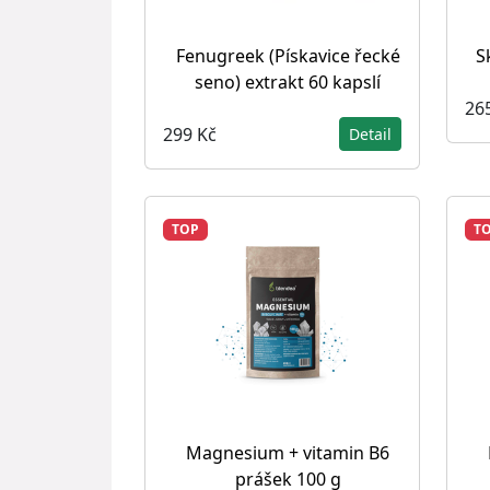
Fenugreek (Pískavice řecké
S
seno) extrakt 60 kapslí
26
299 Kč
Detail
TOP
T
Magnesium + vitamin B6
prášek 100 g