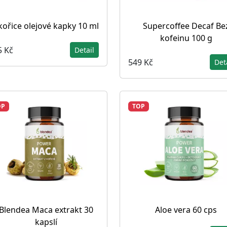
kořice olejové kapky 10 ml
Supercoffee Decaf Be
kofeinu 100 g
5 Kč
Detail
549 Kč
Det
OP
TOP
Blendea Maca extrakt 30
Aloe vera 60 cps
kapslí