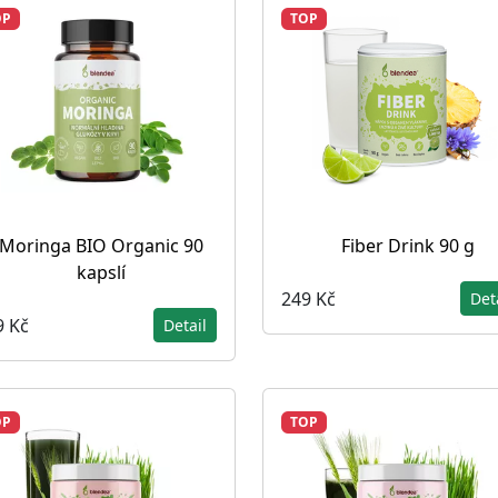
OP
TOP
Moringa BIO Organic 90
Fiber Drink 90 g
kapslí
249 Kč
Det
9 Kč
Detail
OP
TOP