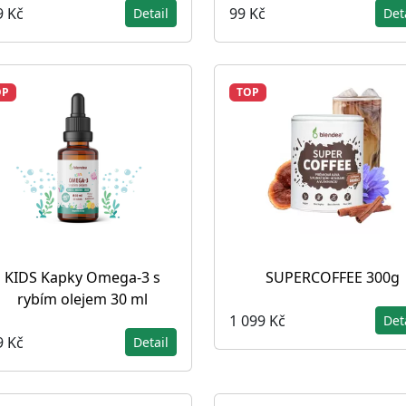
9 Kč
99 Kč
Detail
Det
OP
TOP
KIDS Kapky Omega-3 s
SUPERCOFFEE 300g
rybím olejem 30 ml
1 099 Kč
Det
9 Kč
Detail