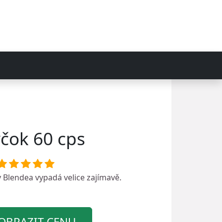
yčok 60 cps
y
Blendea
vypadá velice zajímavě.
OBRAZIT CENU