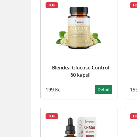
TOP
T
Blendea Glucose Control
60 kapslí
199 Kč
19
Detail
TOP
T