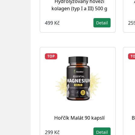
Hydrolyzovaný hovězí
kolagen (typ I a III) 500 g
499 Kč
25
Detail
TOP
T
Hořčík Malát 90 kapslí
B
299 Kč
Detail