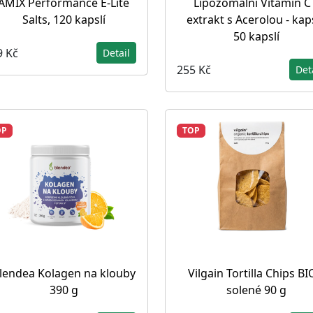
AMIX Performance E-Lite
Lipozomální Vitamin C
Salts, 120 kapslí
extrakt s Acerolou - kap
50 kapslí
9 Kč
Detail
255 Kč
Det
OP
TOP
lendea Kolagen na klouby
Vilgain Tortilla Chips BI
390 g
solené 90 g