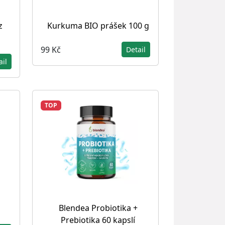
z
Kurkuma BIO prášek 100 g
99 Kč
Detail
ail
TOP
Blendea Probiotika +
Prebiotika 60 kapslí