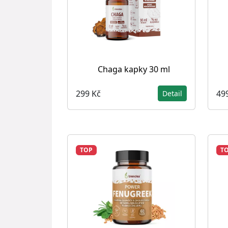
Chaga kapky 30 ml
299 Kč
49
Detail
TOP
T