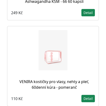
Ashwagandha KSM - 66 60 kapslí
249 Kč
Detail
VENIRA kostičky pro vlasy, nehty a pleť,
60denní kúra - pomeranč
110 Kč
Detail