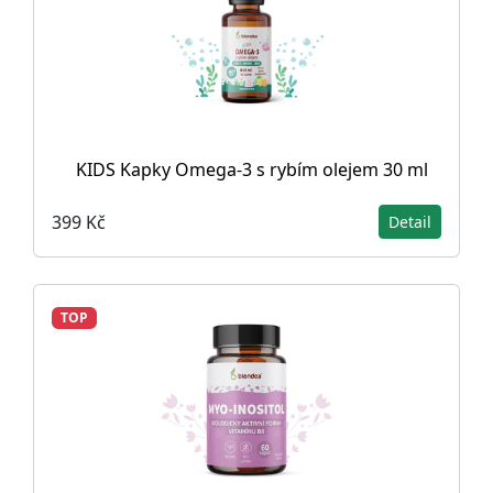
KIDS Kapky Omega-3 s rybím olejem 30 ml
399 Kč
Detail
TOP