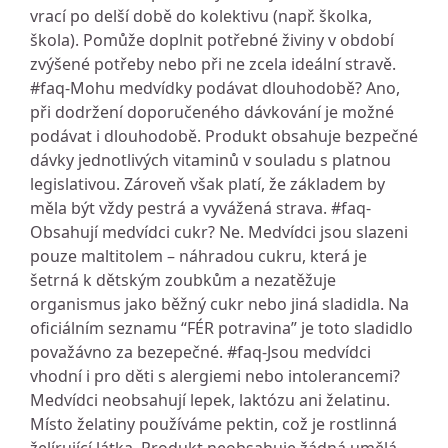
vrací po delší době do kolektivu (např. školka,
škola). Pomůže doplnit potřebné živiny v období
zvýšené potřeby nebo při ne zcela ideální stravě.
#faq-Mohu medvídky podávat dlouhodobě? Ano,
při dodržení doporučeného dávkování je možné
podávat i dlouhodobě. Produkt obsahuje bezpečné
dávky jednotlivých vitaminů v souladu s platnou
legislativou. Zároveň však platí, že základem by
měla být vždy pestrá a vyvážená strava. #faq-
Obsahují medvídci cukr? Ne. Medvídci jsou slazeni
pouze maltitolem – náhradou cukru, která je
šetrná k dětským zoubkům a nezatěžuje
organismus jako běžný cukr nebo jiná sladidla. Na
oficiálním seznamu “FÉR potravina” je toto sladidlo
považávno za bezepečné. #faq-Jsou medvídci
vhodní i pro děti s alergiemi nebo intolerancemi?
Medvídci neobsahují lepek, laktózu ani želatinu.
Místo želatiny používáme pektin, což je rostlinná