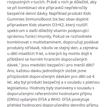
rozpustných v tucích. Právě u nich je důležité, aby
se při kombinaci více přípravků nepřekročily
bezpečné denní dávky. Například produkt Kids
Gummies ImmunoBoost lze bez obav doplnit
přípravkem Kids vitamin D3+K2, který rozšíří
spektrum o další důležitý vitamin podporující
správnou funkci imunity. Pokud se rozhodnete
kombinovat s multivitaminem, doporučuji podávat
produkty střídavě, nikoliv ve stejný den, a zejména
u dětí mladších 9 let, u kterých by mohlo dojít k
přiblížení se horním hranicím doporučených
dávek." Jsou medvídci bezpeční i pro menší děti?
Ano, každou dávku jednotlivých složek jsme
přizpůsobili doporučeným dávkám pro děti od 4
let, aby byl produkt bezpečný a v souladu s platnou
legislativou. Hodnoty byly stanoveny v souladu s
doporučenými referenčními hodnotami příjmu
(DRVs) vydanými EFSA a WHO. EFSA poskytuje
přehled hodnocení doporučeného denního příjmu