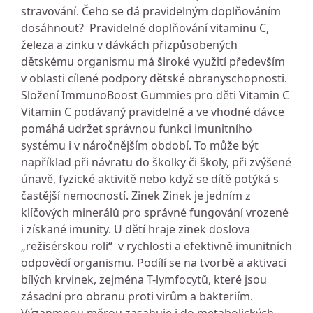
stravování. Čeho se dá pravidelným doplňováním
dosáhnout? Pravidelné doplňování vitaminu C,
železa a zinku v dávkách přizpůsobených
dětskému organismu má široké využití především
v oblasti cílené podpory dětské obranyschopnosti.
Složení ImmunoBoost Gummies pro děti Vitamin C
Vitamin C podávaný pravidelně a ve vhodné dávce
pomáhá udržet správnou funkci imunitního
systému i v náročnějším období. To může být
například při návratu do školky či školy, při zvýšené
únavě, fyzické aktivitě nebo když se dítě potýká s
častější nemocností. Zinek Zinek je jedním z
klíčových minerálů pro správné fungování vrozené
i získané imunity. U dětí hraje zinek doslova
„režisérskou roli“ v rychlosti a efektivně imunitních
odpovědí organismu. Podílí se na tvorbě a aktivaci
bílých krvinek, zejména T-lymfocytů, které jsou
zásadní pro obranu proti virům a bakteriím.