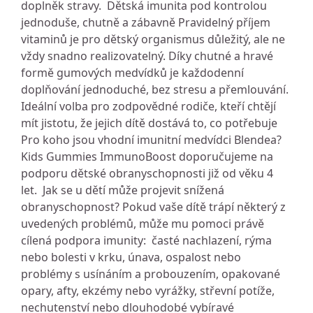
doplněk stravy. Dětská imunita pod kontrolou
jednoduše, chutně a zábavně Pravidelný příjem
vitaminů je pro dětský organismus důležitý, ale ne
vždy snadno realizovatelný. Díky chutné a hravé
formě gumových medvídků je každodenní
doplňování jednoduché, bez stresu a přemlouvání.
Ideální volba pro zodpovědné rodiče, kteří chtějí
mít jistotu, že jejich dítě dostává to, co potřebuje
Pro koho jsou vhodní imunitní medvídci Blendea?
Kids Gummies ImmunoBoost doporučujeme na
podporu dětské obranyschopnosti již od věku 4
let. Jak se u dětí může projevit snížená
obranyschopnost? Pokud vaše dítě trápí některý z
uvedených problémů, může mu pomoci právě
cílená podpora imunity: časté nachlazení, rýma
nebo bolesti v krku, únava, ospalost nebo
problémy s usínáním a probouzením, opakované
opary, afty, ekzémy nebo vyrážky, střevní potíže,
nechutenství nebo dlouhodobé vybíravé