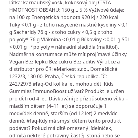
látka: karnaubský vosk, kokosový olej ČISTÁ
HMOTNOST OBSAHU: 150 g ± 5 % Výživové údaje:
na 100 g: Energetická hodnota 920 kJ / 220 kcal
Tuky < 0,1 g - z toho nasycené mastné kyseliny < 0,1
g Sacharidy 76 g - z toho cukry < 0,5 g z toho
polyoly* 76 g Vláknina < 0,01 g Bílkoviny < 0,01 g Sůl
< 0,01 g *polyoly = náhradní sladidla (maltitol).
Nadměrná konzumace může mít projímavé účinky.
Vegan Bez lepku Bez cukru Bez aditiv Výrobce a
distributor pro ČR: eMarkest s.r.o., Domažlická
1232/3, 130 00, Praha, Česká republika. IČ:
24272973 #faq-Od kolika let mohou děti Kids
Gummies ImmunoBoost užívat? Produkt je určen
pro děti od 4 let. Dávkování je přizpůsobeno věku –
mladším dětem (4–11 let) se doporučuje 1
medvídek denně, starším (od 12 let) 2 medvídci
denně. #faq-Kdy má smysl dětem tento produkt
podávat? Pokud má dítě omezený jídelníček,
odmítá některé potraviny, častěji stoná nebo se