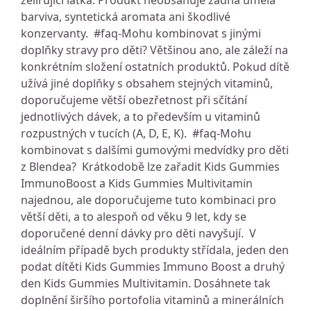
želírující látka. Produkt neobsahuje žádná umělá
barviva, syntetická aromata ani škodlivé
konzervanty. #faq-Mohu kombinovat s jinými
doplňky stravy pro děti? Většinou ano, ale záleží na
konkrétním složení ostatních produktů. Pokud dítě
užívá jiné doplňky s obsahem stejných vitaminů,
doporučujeme větší obezřetnost při sčítání
jednotlivých dávek, a to především u vitaminů
rozpustných v tucích (A, D, E, K). #faq-Mohu
kombinovat s dalšími gumovými medvídky pro děti
z Blendea? Krátkodobě lze zařadit Kids Gummies
ImmunoBoost a Kids Gummies Multivitamin
najednou, ale doporučujeme tuto kombinaci pro
větší děti, a to alespoň od věku 9 let, kdy se
doporučené denní dávky pro děti navyšují. V
ideálním případě bych produkty střídala, jeden den
podat dítěti Kids Gummies Immuno Boost a druhý
den Kids Gummies Multivitamin. Dosáhnete tak
doplnění širšího portofolia vitaminů a minerálních