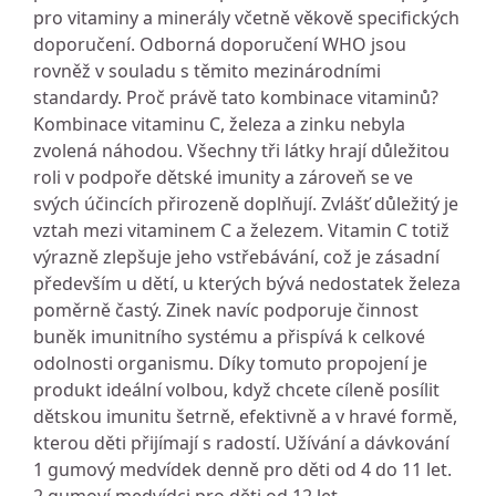
pro vitaminy a minerály včetně věkově specifických
doporučení. Odborná doporučení WHO jsou
rovněž v souladu s těmito mezinárodními
standardy. Proč právě tato kombinace vitaminů?
Kombinace vitaminu C, železa a zinku nebyla
zvolená náhodou. Všechny tři látky hrají důležitou
roli v podpoře dětské imunity a zároveň se ve
svých účincích přirozeně doplňují. Zvlášť důležitý je
vztah mezi vitaminem C a železem. Vitamin C totiž
výrazně zlepšuje jeho vstřebávání, což je zásadní
především u dětí, u kterých bývá nedostatek železa
poměrně častý. Zinek navíc podporuje činnost
buněk imunitního systému a přispívá k celkové
odolnosti organismu. Díky tomuto propojení je
produkt ideální volbou, když chcete cíleně posílit
dětskou imunitu šetrně, efektivně a v hravé formě,
kterou děti přijímají s radostí. Užívání a dávkování
1 gumový medvídek denně pro děti od 4 do 11 let.