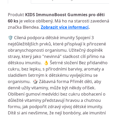
Produkt
KIDS ImmunoBoost Gummies pro děti
60 ks
je velice oblíbený. Má ho na starosti zavedená
značka Blendea.
Zobrazit více informací
.
🛡️ Cílená podpora dětské imunity Spojení 3
nejdůležitějších prvků, které přispívají k přirozené
obranyschopnosti organismu. Užitečný doplněk
stravy, který jako "nevinná" sladkost cílí přímo na
dětskou imunitu. 👌 Šetrné složení Bez přidaného
cukru, bez lepku, s přírodními barvivy, aromaty a
sladidlem šetrným k dětskému vyvíjejícímu se
organismu. 🎲 Zábavná forma Přimět děti, aby
denně užily vitaminy, může být někdy oříšek.
Oblíbení gumoví medvídci bez cukru obohacení o
důležité vitaminy představují hravou a chutnou
formu, jak podpořit zdravý vývoj dětské imunity.
Dítě si ani nevšimne, že nejí bonbóny, ale imunitní