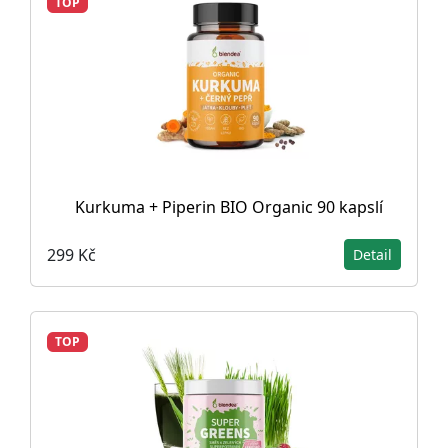
TOP
Kurkuma + Piperin BIO Organic 90 kapslí
299 Kč
Detail
TOP