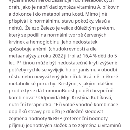
Výzanmnou měrou zasahuje i do metabolických
drah, jako je například syntéza vitaminu A, bílkovin
a dokonce i do metabolismu kostí. Mimo jiné
přispívá i k normálnímu stavu pokožky, vlasů a
nehtů. Železo Železo je velice důležitým prvkem,
který se podílí na normální tvorbě červených
krvinek a hemoglobinu. Jeho nedostatek
způsobuje anémii (chudokrevnost) a dle
metaanalýzy z roku 2022 jí trpí až 16,4 % dětí do 5
let. Příčinou může být nedostatečné krytí zvýšené
potřeby rychle se vyvíjejícího organismu v obodbí
růstu nebo nevyvážený jídelníček. Vzácně i někeré
metabolické poruchy. Kristýno, s jakými dalšími
produkty se dá ImmunoBoost po děti bezpečně
kombinovat? Odpovídá Mgr. Kristýna Kubíková,
nutriční terapeutka: "Při volbě vhodné kombinace
doplňků stravy pro děti je důležité sledovat
zejména hodnoty % RHP (referenční hodnoty
příjmu) jednotlivých složek a to zejména u vitaminů