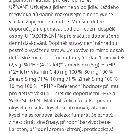
2 gumoví medvídci pro děti od 12 let.
UŽÍVÁNÍ: Užívejte s jídlem nebo po jídle. Každého
medvídka důkladně rozkousejte a nepolykejte
vcelku. Zapíjení není nutné. Menším dětem
doporučujeme podávat pod dohledem dospělé
osoby. UPOZORNĚNÍ Nepřekračujte doporučené
denní dávkování. Doplněk stravy není náhradou
pestré a vyvážené stravy. Uchovávejte mimo dosah
dětí. Složení a nutriční hodnoty Složka: 1 medvídek
(2,5 g) % RHP (4–12 let)* 2 medvídci (5 g) % RHP
(12+ let)* Vitamin C 40 mg 100 % 80 mg 100 %
Železo 5 mg 71 % 10 mg 71 % Zinek 5 mg 100 %
10 mg 100 % *RHP - Referenční hodnoty příjmu
pro děti ve věku 4–12 let dle doporučení EFSA a
WHO SLOŽENÍ: Maltitol, želírující látka: pektin,
okyselující látka: kyselina citronová, vitamin C:
kyselina askorbová, železo: fumarát železnatý,
zinek: citrát zinečnatý, přírodní barvivo: beta-
karoten, přírodní aroma (citrón), protispékavá