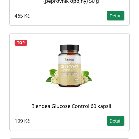
(pepřovník opojný) 50 g
465 Kč
Detail
TOP
Blendea Glucose Control 60 kapslí
199 Kč
Detail