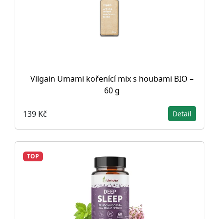
Vilgain Umami kořenící mix s houbami BIO –
60 g
139 Kč
Detail
TOP