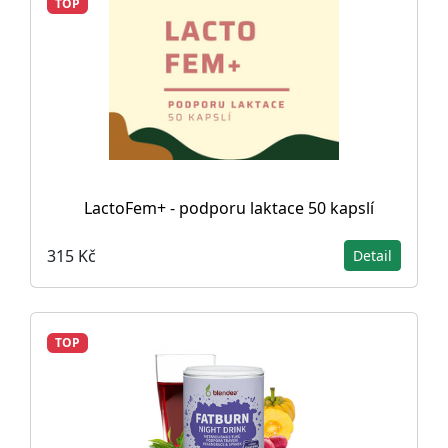
TOP
LactoFem+ - podporu laktace 50 kapslí
315 Kč
Detail
TOP