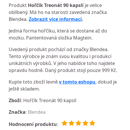
Produkt
Hořčík Treonát 90 kapslí
je velice
oblíbený. Má ho na starosti zavedená značka
Blendea.
Zobrazit více informací
.
Jediná forma hořčíku, která se dostane až do
mozku. Pantentovaná složka Magtein.
Uvedený produkt pochází od značky Blendea.
Tento výrobce je znám svou kvalitou i produkcí
unikátních výrobků. V jeho nabídce toho najdete
opravdu hodně. Daný produkt stojí pouze 999 Kč.
Kupte toto zboží levně
v tomto eshopu
, dokud je
ještě skladem.
Zboží
: Hořčík Treonát 90 kapslí
Značka
:
Blendea
Hodnocení produktu
: