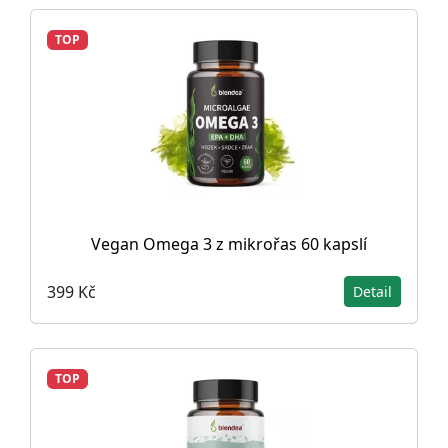
TOP
Vegan Omega 3 z mikrořas 60 kapslí
399 Kč
Detail
TOP