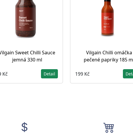
Vilgain Sweet Chilli Sauce
Vilgain Chilli omáčka
jemná 330 ml
pečené papriky 185 m
9 Kč
199 Kč
Detail
Det