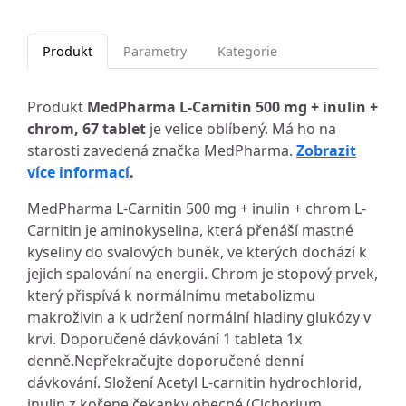
Produkt
Parametry
Kategorie
Produkt
MedPharma L-Carnitin 500 mg + inulin +
chrom, 67 tablet
je velice oblíbený. Má ho na
starosti zavedená značka MedPharma.
Zobrazit
více informací
.
MedPharma L-Carnitin 500 mg + inulin + chrom L-
Carnitin je aminokyselina, která přenáší mastné
kyseliny do svalových buněk, ve kterých dochází k
jejich spalování na energii. Chrom je stopový prvek,
který přispívá k normálnímu metabolizmu
makroživin a k udržení normální hladiny glukózy v
krvi. Doporučené dávkování 1 tableta 1x
denně.Nepřekračujte doporučené denní
dávkování. Složení Acetyl L-carnitin hydrochlorid,
inulin z kořene čekanky obecné (Cichorium