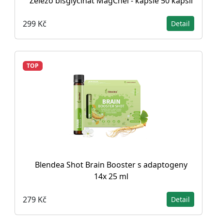
Železo bisglycinát MagChel - kapsle 50 kapslí
299 Kč
Detail
TOP
Blendea Shot Brain Booster s adaptogeny
14x 25 ml
279 Kč
Detail