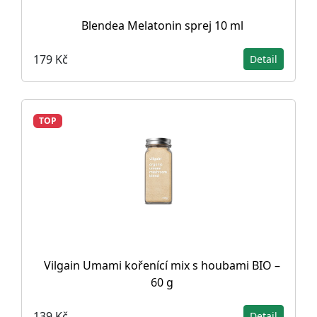
Blendea Melatonin sprej 10 ml
179 Kč
Detail
TOP
Vilgain Umami kořenící mix s houbami BIO –
60 g
139 Kč
Detail