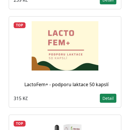
TOP
LactoFem+ - podporu laktace 50 kapslí
315 Kč
Detail
TOP