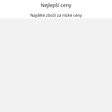
Nejlepší ceny
Najděte zboží za nízké ceny
Široká nabídka
Vybírejte produkty z široké nabídky
Otevřeno nonstop
Vybírejte kdykoliv a ušetřete čas