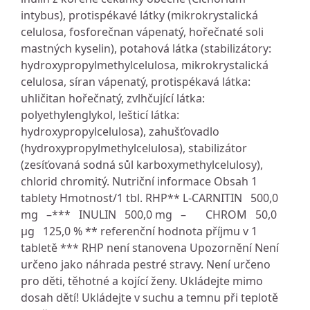
intybus), protispékavé látky (mikrokrystalická
celulosa, fosforečnan vápenatý, hořečnaté soli
mastných kyselin), potahová látka (stabilizátory:
hydroxypropylmethylcelulosa, mikrokrystalická
celulosa, síran vápenatý, protispékavá látka:
uhličitan hořečnatý, zvlhčující látka:
polyethylenglykol, lešticí látka:
hydroxypropylcelulosa), zahušťovadlo
(hydroxypropylmethylcelulosa), stabilizátor
(zesíťovaná sodná sůl karboxymethylcelulosy),
chlorid chromitý. Nutriční informace Obsah 1
tablety Hmotnost/1 tbl. RHP** L-CARNITIN 500,0
mg –*** INULIN 500,0 mg – CHROM 50,0
µg 125,0 % ** referenční hodnota příjmu v 1
tabletě *** RHP není stanovena Upozornění Není
určeno jako náhrada pestré stravy. Není určeno
pro děti, těhotné a kojící ženy. Ukládejte mimo
dosah dětí! Ukládejte v suchu a temnu při teplotě