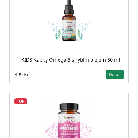
KIDS Kapky Omega-3 s rybím olejem 30 ml
399 Kč
Detail
TOP