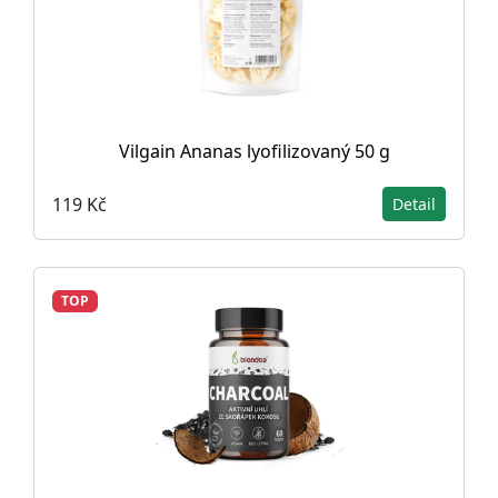
Vilgain Ananas lyofilizovaný 50 g
119 Kč
Detail
TOP