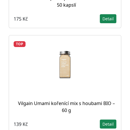
50 kapslí
175 Kč
Detail
TOP
Vilgain Umami kořenící mix s houbami BIO –
60 g
139 Kč
Detail