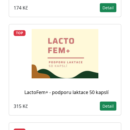
174 Kč
Detail
TOP
LactoFem+ - podporu laktace 50 kapslí
315 Kč
Detail