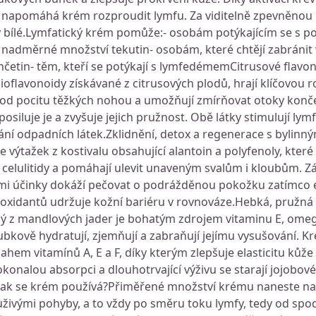
 napomáhá krém rozproudit lymfu. Za viditelně zpevněnou 
ny bílé.Lymfatický krém pomůže:- osobám potýkajícím se s p
e nadměrné množství tekutin- osobám, které chtějí zabránit v
tin- těm, kteří se potýkají s lymfedémemCitrusové flavon
oflavonoidy získávané z citrusových plodů, hrají klíčovou r
u od pocitu těžkých nohou a umožňují zmírňovat otoky končet
osiluje je a zvyšuje jejich pružnost. Obě látky stimulují lym
ání odpadních látek.Zklidnění, detox a regenerace s bylinn
 je výtažek z kostivalu obsahující alantoin a polyfenoly, které
celulitidy a pomáhají ulevit unaveným svalům i kloubům. Z
ými účinky dokáží pečovat o podrážděnou pokožku zatímco e
xidantů udržuje kožní bariéru v rovnováze.Hebká, pružná 
ný z mandlových jader je bohatým zdrojem vitaminu E, ome
ubkově hydratují, zjemňují a zabraňují jejímu vysušování. 
em vitamínů A, E a F, díky kterým zlepšuje elasticitu kůže
konalou absorpci a dlouhotrvající výživu se starají jojobové
.Jak se krém používá?Přiměřené množství krému naneste na
vými pohyby, a to vždy po směru toku lymfy, tedy od spod