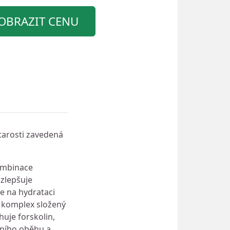
OBRAZIT CENU
starosti zavedená
kombinace
 zlepšuje
e na hydrataci
 komplex složený
huje forskolin,
vního oběhu a