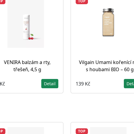
OP
TOP
VENIRA balzám a rty,
Vilgain Umami kořenící 
třešeň, 4,5 g
s houbami BIO – 60 g
 Kč
139 Kč
Detail
Det
OP
TOP