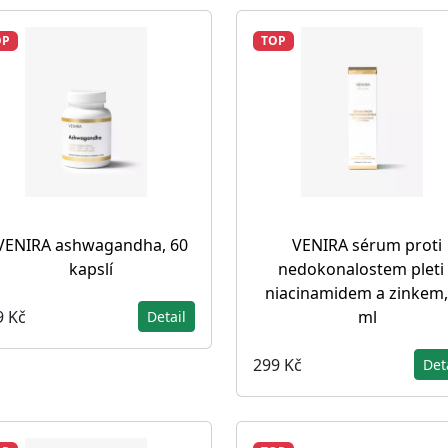
OP
TOP
VENIRA ashwagandha, 60
VENIRA sérum proti
kapslí
nedokonalostem pleti 
niacinamidem a zinkem,
9 Kč
ml
Detail
299 Kč
Det