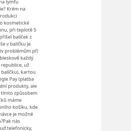
 na lymfu
ie? Krém na
produkci
Pro kosmetické
nu, při teplotě 5
išel balíček z
e v balíčku je
liv problémům při
 bleskově každý
republice, už
 balíčku), kartou
gle Pay (platba
ní produkty, ale
 i tímto způsobem
rečků máme
pního košíku, kde
dnávce je možné
ým?Pak nás
ď telefonicky,