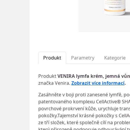
Produkt
Parametry
Kategorie
Produkt
VENIRA lymfa krém, jemná vůn
značka Venira.
Zobrazit více informací
.
Zasáhněte v boji proti zanesené lymfě, p
patentovaného komplexu CellActive® SHAPE
povrchové prokrvení kůže, urychluje tran
pokožky.Tajemství krásné pokožky s Cel
ze tří složek, které společně cílí na probl
který přirozeně podporuje odbourávání tu