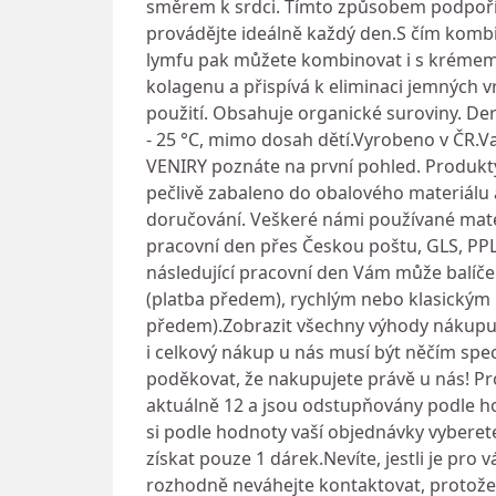
směrem k srdci. Tímto způsobem podpoříte
provádějte ideálně každý den.S čím komb
lymfu pak můžete kombinovat i s krémem n
kolagenu a přispívá k eliminaci jemných vr
použití. Obsahuje organické suroviny. Der
- 25 °C, mimo dosah dětí.Vyrobeno v ČR.V
VENIRY poznáte na první pohled. Produkty 
pečlivě zabaleno do obalového materiálu 
doručování. Veškeré námi používané mate
pracovní den přes Českou poštu, GLS, PPL
následující pracovní den Vám může balíček 
(platba předem), rychlým nebo klasickým
předem).Zobrazit všechny výhody nákupu 
i celkový nákup u nás musí být něčím spe
poděkovat, že nakupujete právě u nás! P
aktuálně 12 a jsou odstupňovány podle h
si podle hodnoty vaší objednávky vyberete
získat pouze 1 dárek.Nevíte, jestli je pr
rozhodně neváhejte kontaktovat, protože 