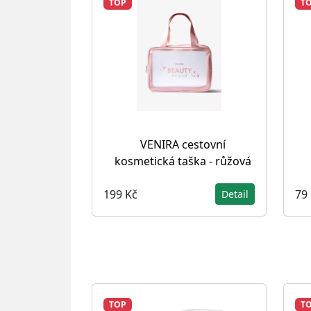
TOP
T
VENIRA cestovní
kosmetická taška - růžová
199 Kč
79
Detail
TOP
T