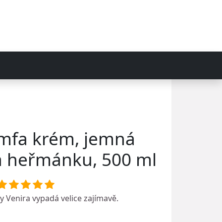
mfa krém, jemná
a heřmánku, 500 ml
ky
Venira
vypadá velice zajímavě.