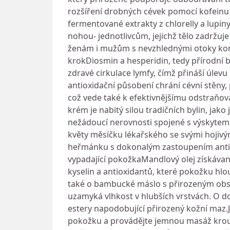
rozšíření drobných cévek pomocí kofeinu
fermentované extrakty z chlorelly a lupi
nohou- jednotlivcům, jejichž tělo zadržuj
ženám i mužům s nevzhlednými otoky konče
krokDiosmin a hesperidin, tedy přírodní bi
zdravé cirkulace lymfy, čímž přináší úlev
antioxidační působení chrání cévní stěny, p
což vede také k efektivnějšímu odstraňov
krém je nabitý silou tradičních bylin, jako
nežádoucí nerovnosti spojené s výskytem 
květy měsíčku lékařského se svými hojiv
heřmánku s dokonalým zastoupením antio
vypadající pokožkaMandlový olej získáva
kyselin a antioxidantů, které pokožku hlo
také o bambucké máslo s přirozeným obsah
uzamyká vlhkost v hlubších vrstvách. O do
estery napodobující přirozený kožní maz
pokožku a provádějte jemnou masáž krouži