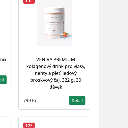
TOP
mix
VENIRA PREMIUM
kolagenový drink pro vlasy,
nehty a pleť, ledový
broskvový čaj, 322 g, 30
ail
dávek
799 Kč
Detail
TOP