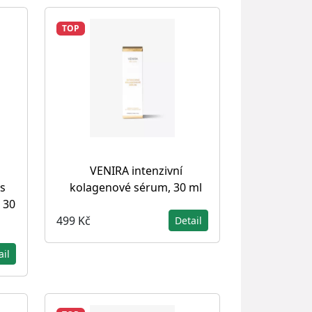
TOP
VENIRA intenzivní
s
kolagenové sérum, 30 ml
 30
499 Kč
Detail
ail