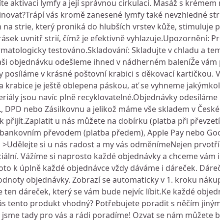
 aktivaci lymfy a její správnou cirkulaci. Masáž s krémem
inovat?Trápí vás kromě zanesené lymfy také nevzhledné str
a strie, který proniká do hlubších vrstev kůže, stimuluje 
ásek uvnitř strií, čímž je efektivně vyhlazuje.Upozornění: 
matologicky testováno.Skladování: Skladujte v chladu a tem
aši objednávku odešleme ihned v nádherném baleníŽe vám př
posíláme v krásné poštovní krabici s děkovací kartičkou. Vš
a krabice je ještě oblepena páskou, ať se vyhneme jakýmko
riály jsou navíc plně recyklovatelné.Objednávky odesíláme
, DPD nebo Zásilkovnu a jelikož máme vše skladem v České 
přijít.Zaplatit u nás můžete na dobírku (platba při převzetí
 bankovním převodem (platba předem), Apple Pay nebo Goo
>Udělejte si u nás radost a my vás odměnímeNejen prvotříd
ciální. Vážíme si naprosto každé objednávky a chceme vám
roto k úplně každé objednávce vždy dáváme i dáreček. Dá
odnoty objednávky. Zobrazí se automaticky v 1. kroku náku
 ten dáreček, který se vám bude nejvíc líbit.Ke každé obje
o vás tento produkt vhodný? Potřebujete poradit s něčím jin
jsme tady pro vás a rádi poradíme! Ozvat se nám můžete bu