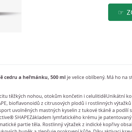
Z
ě cedru a heřmánku, 500 ml
je velice oblíbený. Má ho na 
ocitu těžkých nohou, otokům končetin i celulitiděUnikátní 
, bioflavonoidů z citrusových plodů i rostlinných výtažků
sport uvolněných mastných kyselin z tukové tkáně a podílí s
lActive® SHAPEZákladem lymfatického krému je patentovaný
ematické partie těla. Rostlinný výtažek z indické kopřivy obsa
kových buněk a zlepšuje prokrvení kůže. Díky aktivaci kre