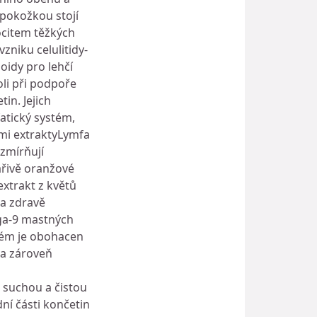
pokožkou stojí
ocitem těžkých
zniku celulitidy-
oidy pro lehčí
oli při podpoře
in. Jejich
fatický systém,
ými extraktyLymfa
 zmírňují
ářivě oranžové
xtrakt z květů
a zdravě
ga-9 mastných
Krém je obohacen
 a zároveň
 suchou a čistou
ní části končetin