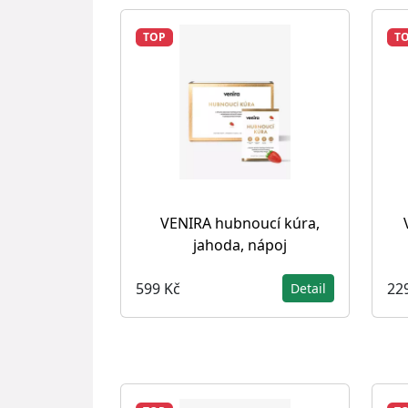
TOP
T
VENIRA hubnoucí kúra,
jahoda, nápoj
599 Kč
22
Detail