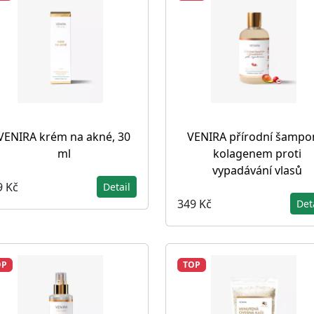
VENIRA krém na akné, 30
VENIRA přírodní šampo
ml
kolagenem proti
vypadávání vlasů
9 Kč
Detail
349 Kč
Det
OP
TOP