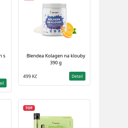
n s
Blendea Kolagen na klouby
390 g
499 Kč
Detail
ail
TOP