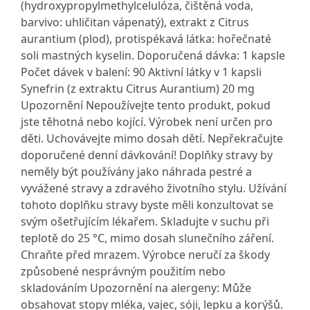
(hydroxypropylmethylcelulóza, čištěná voda,
barvivo: uhličitan vápenatý), extrakt z Citrus
aurantium (plod), protispékavá látka: hořečnaté
soli mastných kyselin. Doporučená dávka: 1 kapsle
Počet dávek v balení: 90 Aktivní látky v 1 kapsli
Synefrin (z extraktu Citrus Aurantium) 20 mg
Upozornění Nepoužívejte tento produkt, pokud
jste těhotná nebo kojící. Výrobek není určen pro
děti. Uchovávejte mimo dosah dětí. Nepřekračujte
doporučené denní dávkování! Doplňky stravy by
neměly být používány jako náhrada pestré a
vyvážené stravy a zdravého životního stylu. Užívání
tohoto doplňku stravy byste měli konzultovat se
svým ošetřujícím lékařem. Skladujte v suchu při
teplotě do 25 °C, mimo dosah slunečního záření.
Chraňte před mrazem. Výrobce neručí za škody
způsobené nesprávným použitím nebo
skladováním Upozornění na alergeny: Může
obsahovat stopy mléka, vajec, sóji, lepku a korýšů.