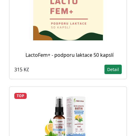
LactoFem+ - podporu laktace 50 kapslí
315 Kč
Detail
TOP