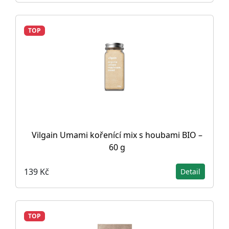
TOP
Vilgain Umami kořenící mix s houbami BIO –
60 g
139 Kč
Detail
TOP