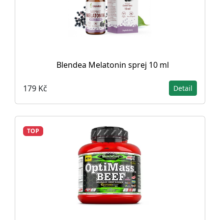
Blendea Melatonin sprej 10 ml
179 Kč
Detail
TOP