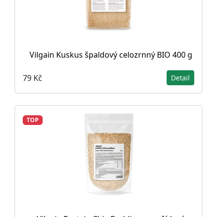
Vilgain Kuskus špaldový celozrnný BIO 400 g
79 Kč
Detail
TOP