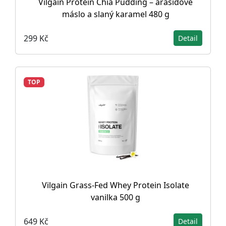
Vilgain Protein Chia Pudding – arašídové
máslo a slaný karamel 480 g
299 Kč
Detail
TOP
Vilgain Grass-Fed Whey Protein Isolate
vanilka 500 g
649 Kč
Detail