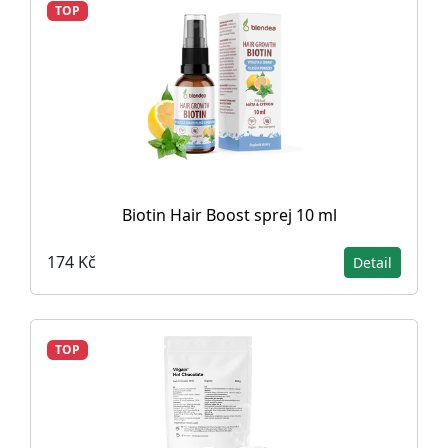
TOP
Biotin Hair Boost sprej 10 ml
174 Kč
Detail
TOP