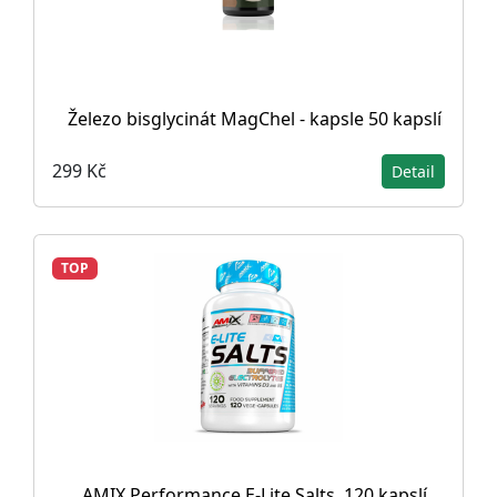
Železo bisglycinát MagChel - kapsle 50 kapslí
299 Kč
Detail
TOP
AMIX Performance E-Lite Salts, 120 kapslí