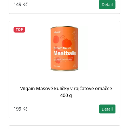
149 Kč
Detail
TOP
Vilgain Masové kuličky v rajčatové omáčce
400 g
199 Kč
Detail