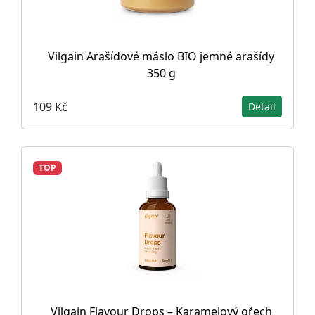
Vilgain Arašídové máslo BIO jemné arašídy
350 g
109 Kč
Detail
TOP
Vilgain Flavour Drops – Karamelový ořech