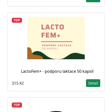
TOP
LactoFem+ - podporu laktace 50 kapslí
315 Kč
Detail
TOP