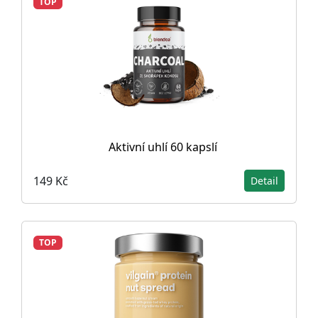
TOP
Aktivní uhlí 60 kapslí
149 Kč
Detail
TOP