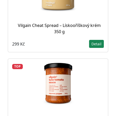
Vilgain Cheat Spread – Lískooříškový krém
350 g
299 Kč
Detail
TOP