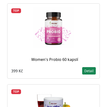
TOP
Women's Probio 60 kapslí
399 Kč
Detail
TOP