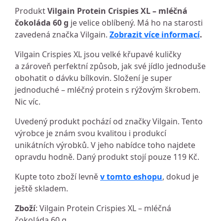
Produkt
Vilgain Protein Crispies XL – mléčná
čokoláda 60 g
je velice oblíbený. Má ho na starosti
zavedená značka Vilgain.
Zobrazit více informací
.
Vilgain Crispies XL jsou velké křupavé kuličky
a zároveň perfektní způsob, jak své jídlo jednoduše
obohatit o dávku bílkovin. Složení je super
jednoduché – mléčný protein s rýžovým škrobem.
Nic víc.
Uvedený produkt pochází od značky Vilgain. Tento
výrobce je znám svou kvalitou i produkcí
unikátních výrobků. V jeho nabídce toho najdete
opravdu hodně. Daný produkt stojí pouze 119 Kč.
Kupte toto zboží levně
v tomto eshopu
, dokud je
ještě skladem.
Zboží
: Vilgain Protein Crispies XL – mléčná
čokoláda 60 g