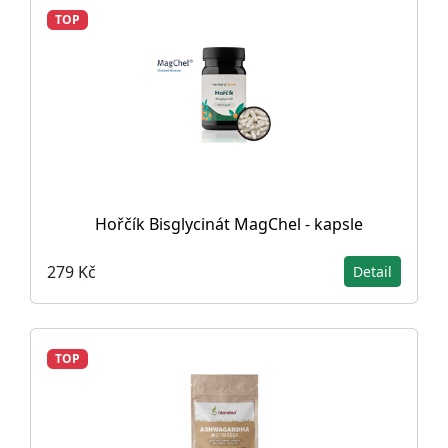
TOP
Hořčík Bisglycinát MagChel - kapsle
279 Kč
Detail
TOP