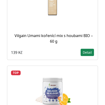
Vilgain Umami kořenící mix s houbami BIO –
60 g
139 Kč
Detail
TOP