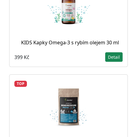
KIDS Kapky Omega-3 s rybím olejem 30 ml
399 Kč
Detail
TOP