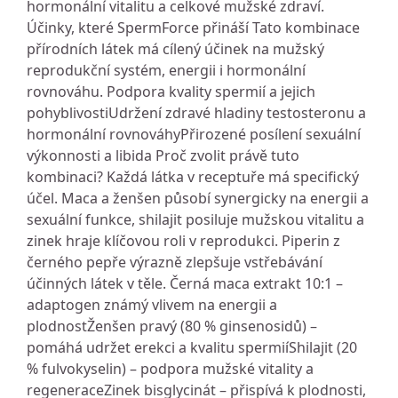
hormonální vitalitu a celkové mužské zdraví.
Účinky, které SpermForce přináší Tato kombinace
přírodních látek má cílený účinek na mužský
reprodukční systém, energii i hormonální
rovnováhu. Podpora kvality spermií a jejich
pohyblivostiUdržení zdravé hladiny testosteronu a
hormonální rovnováhyPřirozené posílení sexuální
výkonnosti a libida Proč zvolit právě tuto
kombinaci? Každá látka v receptuře má specifický
účel. Maca a ženšen působí synergicky na energii a
sexuální funkce, shilajit posiluje mužskou vitalitu a
zinek hraje klíčovou roli v reprodukci. Piperin z
černého pepře výrazně zlepšuje vstřebávání
účinných látek v těle. Černá maca extrakt 10:1 –
adaptogen známý vlivem na energii a
plodnostŽenšen pravý (80 % ginsenosidů) –
pomáhá udržet erekci a kvalitu spermiíShilajit (20
% fulvokyselin) – podpora mužské vitality a
regeneraceZinek bisglycinát – přispívá k plodnosti,