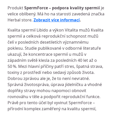
Produkt
SpermForce – podpora kvality spermií
je
velice oblíbený. Má ho na starosti zavedená značka
Herbal store.
Zobrazit více informací
.
Kvalita spermií Libido a výkon Vitalita mužů Kvalita
spermií a celková reprodukční schopnost mužů
čelí v posledních desetiletích významnému
poklesu. Studie publikované v odborné literatuře
ukazují, že koncentrace spermií u mužů v
západním světě klesla za posledních 40 let až o
50 %. Mezi hlavní příčiny patří stres, špatná strava,
toxiny z prostředí nebo sedavý způsob života.
Dobrou zprávou ale je, že to není nevratné.
Správná životospráva, úprava jídelníčku a vhodné
doplňky stravy mohou napomoci obnovit
rovnováhu v těle a podpořit reprodukční funkce.
Právě pro tento účel byl vyvinut SpermForce –
přírodní komplex zaměřený na kvalitu spermií,