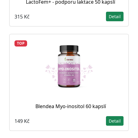
LactoFem+ - podporu laktace 50 kapslí
315 Kč
Detail
TOP
Blendea Myo-inositol 60 kapslí
149 Kč
Detail