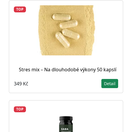
TOP
Stres mix – Na dlouhodobé výkony 50 kapslí
349 Kč
Detail
TOP