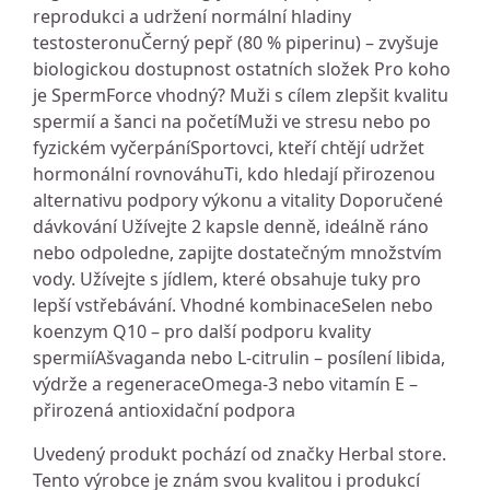
reprodukci a udržení normální hladiny
testosteronuČerný pepř (80 % piperinu) – zvyšuje
biologickou dostupnost ostatních složek Pro koho
je SpermForce vhodný? Muži s cílem zlepšit kvalitu
spermií a šanci na početíMuži ve stresu nebo po
fyzickém vyčerpáníSportovci, kteří chtějí udržet
hormonální rovnováhuTi, kdo hledají přirozenou
alternativu podpory výkonu a vitality Doporučené
dávkování Užívejte 2 kapsle denně, ideálně ráno
nebo odpoledne, zapijte dostatečným množstvím
vody. Užívejte s jídlem, které obsahuje tuky pro
lepší vstřebávání. Vhodné kombinaceSelen nebo
koenzym Q10 – pro další podporu kvality
spermiíAšvaganda nebo L‑citrulin – posílení libida,
výdrže a regeneraceOmega-3 nebo vitamín E –
přirozená antioxidační podpora
Uvedený produkt pochází od značky Herbal store.
Tento výrobce je znám svou kvalitou i produkcí