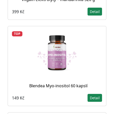
399 Kč
Detail
TOP
Blendea Myo-inositol 60 kapslí
149 Kč
Detail