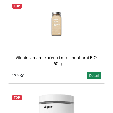
TOP
Vilgain Umami kořenící mix s houbami BIO –
60 g
139 Kč
Detail
TOP