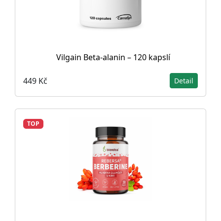
Vilgain Beta-alanin – 120 kapslí
449 Kč
Detail
TOP