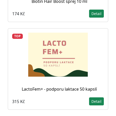
Biotin Hair Boost sprej 10 ml
174 Kč
Detail
TOP
LactoFem+ - podporu laktace 50 kapslí
315 Kč
Detail