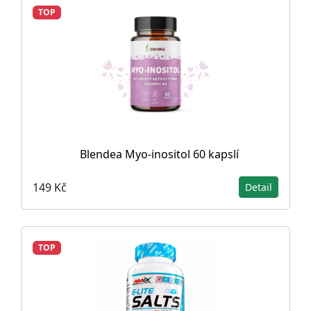
TOP
Blendea Myo-inositol 60 kapslí
149 Kč
Detail
TOP