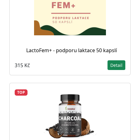
LactoFem+ - podporu laktace 50 kapslí
315 Kč
Detail
TOP