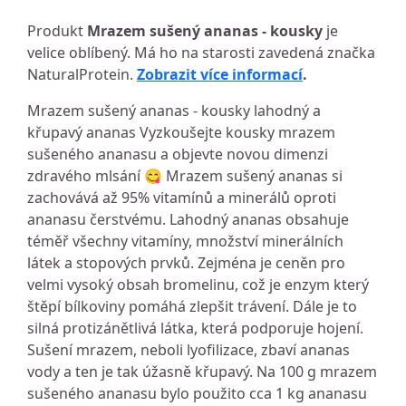
Produkt
Mrazem sušený ananas - kousky
je
velice oblíbený. Má ho na starosti zavedená značka
NaturalProtein.
Zobrazit více informací
.
Mrazem sušený ananas - kousky lahodný a
křupavý ananas Vyzkoušejte kousky mrazem
sušeného ananasu a objevte novou dimenzi
zdravého mlsání 😋 Mrazem sušený ananas si
zachovává až 95% vitamínů a minerálů oproti
ananasu čerstvému. Lahodný ananas obsahuje
téměř všechny vitamíny, množství minerálních
látek a stopových prvků. Zejména je ceněn pro
velmi vysoký obsah bromelinu, což je enzym který
štěpí bílkoviny pomáhá zlepšit trávení. Dále je to
silná protizánětlivá látka, která podporuje hojení.
Sušení mrazem, neboli lyofilizace, zbaví ananas
vody a ten je tak úžasně křupavý. Na 100 g mrazem
sušeného ananasu bylo použito cca 1 kg ananasu