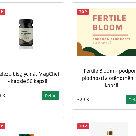
OP
TOP
Fertile Bloom – podpo
elezo bisglycinát MagChel
plodnosti a otěhotnění
- kapsle 50 kapslí
kapslí
9 Kč
Detail
329 Kč
Det
OP
TOP