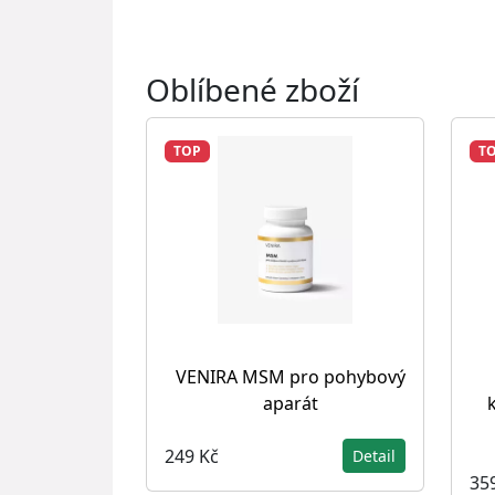
Oblíbené zboží
TOP
T
VENIRA MSM pro pohybový
aparát
249 Kč
Detail
35