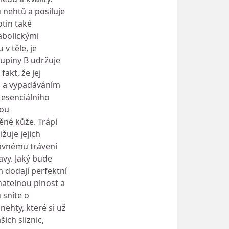
 nehtů a posiluje
otin také
tabolickými
v těle, je
kupiny B udržuje
akt, že jej
ím a vypadáváním
 esenciálního
vou
ěné kůže. Trápí
žuje jejich
rávnému trávení
navy. Jaký bude
 dodají perfektní
onatelnou plnost a
 sníte o
ehty, které si už
ch sliznic,