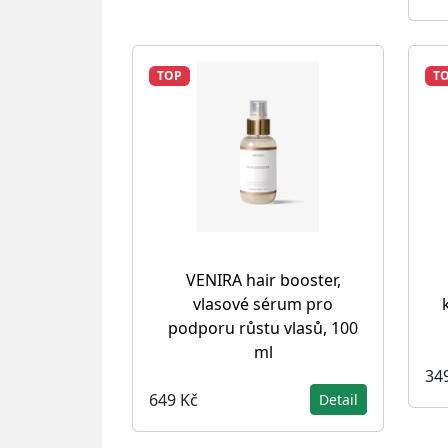
TOP
T
VENIRA hair booster,
vlasové sérum pro
podporu růstu vlasů, 100
ml
34
649 Kč
Detail