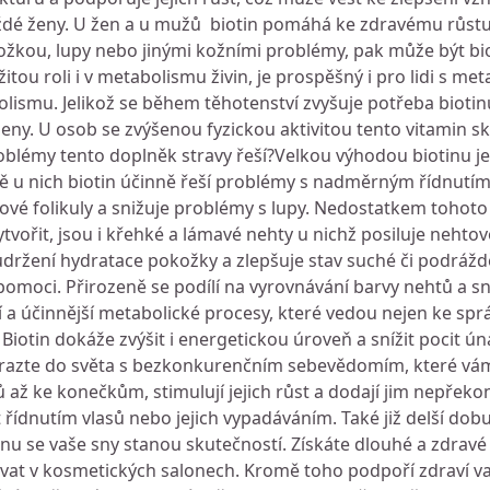
ždé ženy. U žen a u mužů biotin pomáhá ke zdravému růstu
kožkou, lupy nebo jinými kožními problémy, pak může být bi
ou roli i v metabolismu živin, je prospěšný i pro lidi s me
mu. Jelikož se během těhotenství zvyšuje potřeba biotinu 
ny. U osob se zvýšenou fyzickou aktivitou tento vitamin s
roblémy tento doplněk stravy řeší?Velkou výhodou biotinu je f
rávě u nich biotin účinně řeší problémy s nadměrným řídnut
asové folikuly a snižuje problémy s lupy. Nedostatkem tohoto
tvořit, jsou i křehké a lámavé nehty u nichž posiluje nehto
udržení hydratace pokožky a zlepšuje stav suché či podrážd
 pomoci. Přirozeně se podílí na vyrovnávání barvy nehtů a sni
ší a účinnější metabolické procesy, které vedou nejen ke sp
. Biotin dokáže zvýšit i energetickou úroveň a snížit pocit ú
Vyrazte do světa s bezkonkurenčním sebevědomím, které vám
ků až ke konečkům, stimulují jejich růst a dodají jim nepřek
řídnutím vlasů nebo jejich vypadáváním. Také již delší dobu
u se vaše sny stanou skutečností. Získáte dlouhé a zdravé n
t v kosmetických salonech. Kromě toho podpoří zdraví vaši