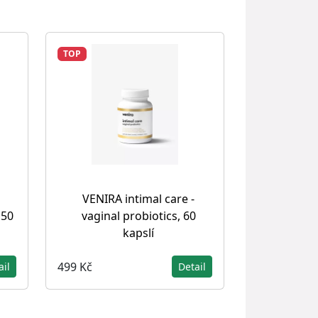
TOP
VENIRA intimal care -
 50
vaginal probiotics, 60
kapslí
499 Kč
ail
Detail