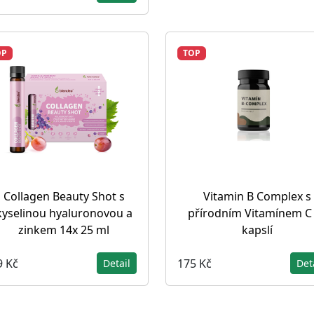
OP
TOP
Collagen Beauty Shot s
Vitamin B Complex s
kyselinou hyaluronovou a
přírodním Vitamínem C
zinkem 14x 25 ml
kapslí
9 Kč
175 Kč
Detail
Det