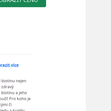
razit více
 biotinu nejen
e zdravý
 biotinu a jeho
louží! Pro koho je
kými či
edu a kvality.