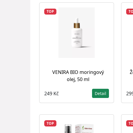
TOP
T
VENIRA BIO moringový
Ž
olej, 50 ml
249 Kč
29
Detail
TOP
T