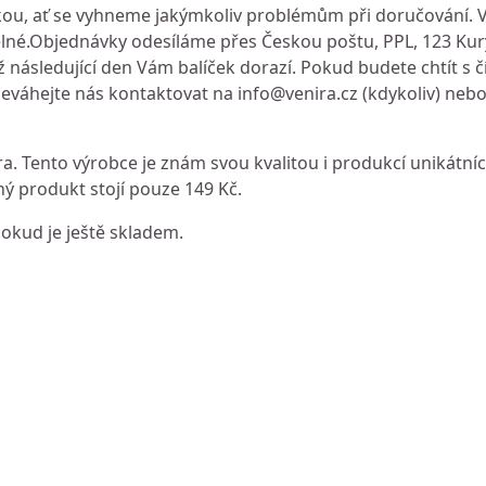
skou, ať se vyhneme jakýmkoliv problémům při doručování.
telné.Objednávky odesíláme přes Českou poštu, PPL, 123 Ku
 následující den Vám balíček dorazí. Pokud budete chtít s č
 neváhejte nás kontaktovat na
info@venira.cz
(kdykoliv) neb
. Tento výrobce je znám svou kvalitou i produkcí unikátníc
ý produkt stojí pouze 149 Kč.
dokud je ještě skladem.