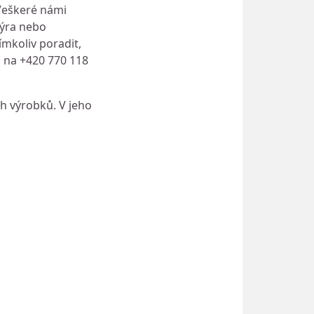
 Veškeré námi
rýra nebo
ímkoliv poradit,
o na +420 770 118
h výrobků. V jeho