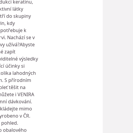
dukci keratinu,
tivní látky
tří do skupiny
in, kdy
 potřebuje k
vi. Nachází se v
avy užívá?Abyste
né zapít
iditelné výsledky
í účinky si
kolika lahodných
m. S přírodním
leť těšit na
můžete i VENIRA
nní dávkování.
 Ukládejte mimo
Vyrobeno v ČR.
 pohled.
do obalového