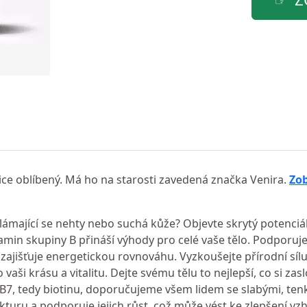
lice oblíbený. Má ho na starosti zavedená značka Venira.
Zob
lámající se nehty nebo suchá kůže? Objevte skrytý potenciál
tamin skupiny B přináší výhody pro celé vaše tělo. Podporuj
zajišťuje energetickou rovnováhu. Vyzkoušejte přírodní sílu
vaši krásu a vitalitu. Dejte svému tělu to nejlepší, co si zas
B7, tedy biotinu, doporučujeme všem lidem se slabými, ten
turu a podporuje jejich růst, což může vést ke zlepšení vzhl