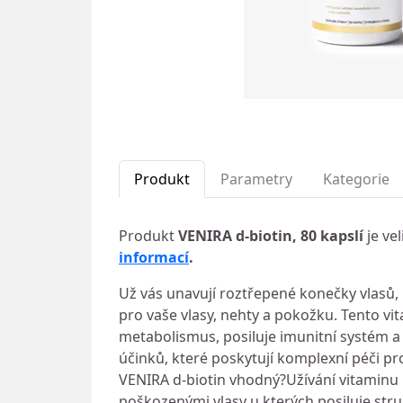
Produkt
Parametry
Kategorie
Produkt
VENIRA d-biotin, 80 kapslí
je ve
informací
.
Už vás unavují roztřepené konečky vlasů, 
pro vaše vlasy, nehty a pokožku. Tento vi
metabolismus, posiluje imunitní systém a 
účinků, které poskytují komplexní péči pro 
VENIRA d-biotin vhodný?Užívání vitaminu 
poškozenými vlasy u kterých posiluje struk