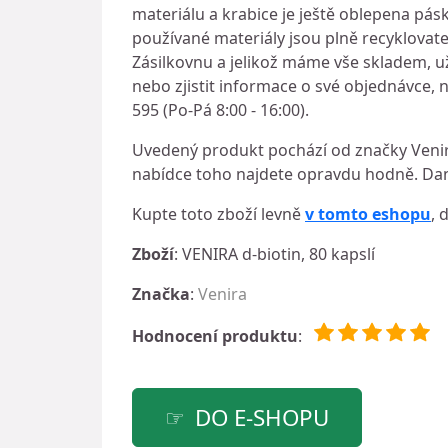
materiálu a krabice je ještě oblepena pá
používané materiály jsou plně recyklova
Zásilkovnu a jelikož máme vše skladem, už
nebo zjistit informace o své objednávce,
595 (Po-Pá 8:00 - 16:00).
Uvedený produkt pochází od značky Venira
nabídce toho najdete opravdu hodně. Dan
Kupte toto zboží levně
v tomto eshopu
, 
Zboží
: VENIRA d-biotin, 80 kapslí
Značka
:
Venira
Hodnocení produktu
:
DO E-SHOPU