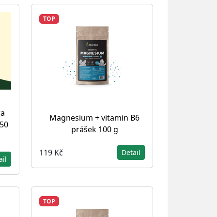
TOP
ra
Magnesium + vitamin B6
 50
prášek 100 g
119 Kč
Detail
ail
TOP