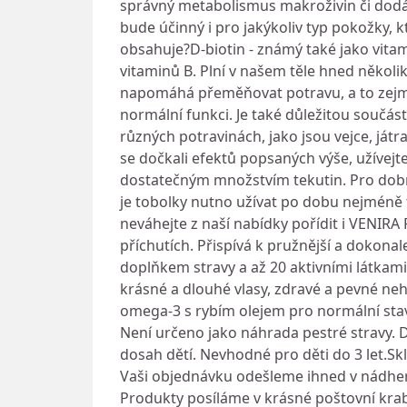
správný metabolismus makroživin či dodání
bude účinný i pro jakýkoliv typ pokožky, k
obsahuje?D-biotin - známý také jako vitam
vitaminů B. Plní v našem těle hned několi
napomáhá přeměňovat potravu, a to zejmén
normální funkci. Je také důležitou součást
různých potravinách, jako jsou vejce, ját
se dočkali efektů popsaných výše, užívejte
dostatečným množstvím tekutin. Pro dobrou
je tobolky nutno užívat po dobu nejméně t
neváhejte z naší nabídky pořídit i VENI
příchutích. Přispívá k pružnější a dokon
doplňkem stravy a až 20 aktivními látkam
krásné a dlouhé vlasy, zdravé a pevné ne
omega-3 s rybím olejem pro normální sta
Není určeno jako náhrada pestré stravy. D
dosah dětí. Nevhodné pro děti do 3 let.S
Vaši objednávku odešleme ihned v nádher
Produkty posíláme v krásné poštovní krabi