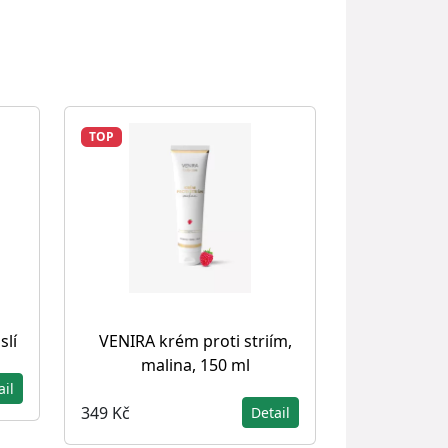
TOP
slí
VENIRA krém proti striím,
malina, 150 ml
ail
349 Kč
Detail