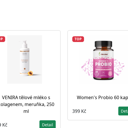
OP
TOP
VENIRA tělové mléko s
Women's Probio 60 kap
kolagenem, meruňka, 250
399 Kč
ml
Det
9 Kč
Detail