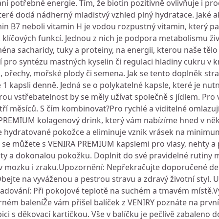
 potřebné energie. Tím, že biotin pozitivně ovlivňuje i pro
teré dodá nádherný mladistvý vzhled plný hydratace. Jaké ak
in B7 neboli vitamin H je vodou rozpustný vitamin, který pa
k klíčových funkcí. Jednou z nich je podpora metabolismu živ
a sacharidy, tuky a proteiny, na energii, kterou naše tělo
í pro syntézu mastných kyselin či regulaci hladiny cukru v kr
ra, ořechy, mořské plody či semena. Jak se tento doplněk str
 1 kapsli denně. Jedná se o polykatelné kapsle, které je nut
 vstřebatelnost by se měly užívat společně s jídlem. Pro v
ří měsíců. S čím kombinovat?Pro rychlé a viditelné omlazujíc
RA PREMIUM kolagenový drink, který vám nabízíme hned v ně
ale hydratované pokožce a eliminuje vznik vrásek na minimu
i se můžete s VENIRA PREMIUM kapslemi pro vlasy, nehty a p
hty a dokonalou pokožku. Doplnit do své pravidelné rutiny 
v mozku i zraku.Upozornění: Nepřekračujte doporučené de
bejte na vyváženou a pestrou stravu a zdravý životní styl.
kladování: Při pokojové teplotě na suchém a tmavém místě.
ném baleníŽe vám přišel balíček z VENIRY poznáte na první
ci s děkovací kartičkou. Vše v balíčku je pečlivě zabaleno 