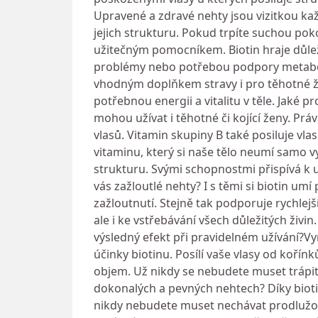
Upravené a zdravé nehty jsou vizitkou ka
jejich strukturu. Pokud trpíte suchou po
užitečným pomocníkem. Biotin hraje důležit
problémy nebo potřebou podpory metabolis
vhodným doplňkem stravy i pro těhotné že
potřebnou energii a vitalitu v těle. Jaké p
mohou užívat i těhotné či kojící ženy. P
vlasů. Vitamin skupiny B také posiluje vl
vitaminu, který si naše tělo neumí samo vy
strukturu. Svými schopnostmi přispívá k 
vás zažloutlé nehty? I s těmi si biotin umí
zažloutnutí. Stejně tak podporuje rychlej
ale i ke vstřebávání všech důležitých živin
výsledný efekt při pravidelném užívání?
účinky biotinu. Posílí vaše vlasy od kořín
objem. Už nikdy se nebudete muset trápit 
dokonalých a pevných nehtech? Díky biotin
nikdy nebudete muset nechávat prodlužova