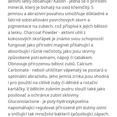
aktivní látky obsahuje? Kaolin - jedná se o přírodní
minerál, který je bohatý na oxid křemičitý. S
jemnou a abrazivní povahou umožňuje důkladné a
šetrné odstraňování povrchových skvrn a
pigmentace na zubech, což přispívá k jejich bělosti
a lesku. Charcoal Powder - aktivní uhlí z
kokosových skořápek je známo svou schopností
fungovat jako přírodní magnet přitahující a
absorbující různé nečistoty, jako jsou skvrny
způsobené potravinami, nápoji či tabákem.
Obnovuje přirozenou bělost zubů. Calcium
Carbonate - neboli uhličitan vápenatý se postará o
optimální abrazivitu. Jeho jemná zrnka jsou vhodná
i pro použití na citlivé zuby či dětské a rotační
kartáčky. V bělicím zubním pudru slouží také jako
posilovač a ochránce zubní skloviny.
Gluconolactone - je poly-hydroxykyselina
napomáhající regulovat přirozené pH dutiny ústní
a snižující tak množství bakterií způsobující zápach.