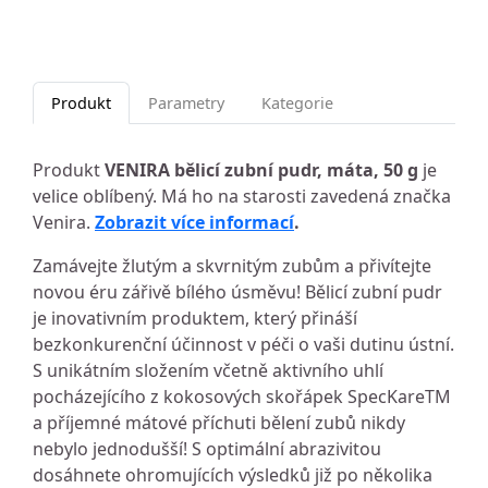
Produkt
Parametry
Kategorie
Produkt
VENIRA bělicí zubní pudr, máta, 50 g
je
velice oblíbený. Má ho na starosti zavedená značka
Venira.
Zobrazit více informací
.
Zamávejte žlutým a skvrnitým zubům a přivítejte
novou éru zářivě bílého úsměvu! Bělicí zubní pudr
je inovativním produktem, který přináší
bezkonkurenční účinnost v péči o vaši dutinu ústní.
S unikátním složením včetně aktivního uhlí
pocházejícího z kokosových skořápek SpecKareTM
a příjemné mátové příchuti bělení zubů nikdy
nebylo jednodušší! S optimální abrazivitou
dosáhnete ohromujících výsledků již po několika