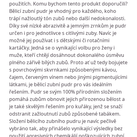
použitích. Komu bychom tento produkt doporučili?
Bělicí zubní pudr je vhodný pro každého, koho
trápí nažloutlý tón zubů nebo další nedokonalosti.
Díky své nízké abrazivitě a jemným zrnkům je pudr
určen i pro jednotlivce s citlivými zuby. Navíc je
možné jej používat i s dětskými či rotačními
kartáčky. Jedná se o vynikající volbu pro ženy i
muže, kteří chtějí dosáhnout dokonalého úsměvu
plného zářivě bílých zubů. Proto ať už tedy bojujete
s povrchovými skvrnkami způsobenými kávou,
čajem, červeným vínem nebo jinými pigmentujícími
látkami, je bělicí zubní pudr pro vás ideálním
řešením. Pudr se svým 100% přírodním složením
pomáhá zubům obnovit jejich přirozenou bělost a
je také skvělým řešením pro kuřáky, jenž se snaží
odstranit zažloutnutí zubů způsobené tabákem.
Složení bělicího zubního pudru je navíc pečlivě
vybráno tak, aby přinášelo vynikající výsledky bez
použití agresivních chemikálií poškozujících zubní