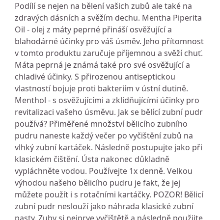
Podílí se nejen na bělení vašich zubů ale také na
zdravých dásních a svěžím dechu. Mentha Piperita
Oil - olej z máty peprné přináší osvěžující a
blahodárné účinky pro váš úsměv. Jeho přítomnost
v tomto produktu zaručuje příjemnou a svěží chuť.
Máta peprná je známá také pro své osvěžující a
chladivé účinky. S přirozenou antiseptickou
vlastností bojuje proti bakteriím v ústní dutině.
Menthol - s osvěžujícími a zklidňujícími účinky pro
revitalizaci vašeho úsměvu. Jak se bělící zubní pudr
používá? Přiměřené množství bělicího zubního
pudru naneste každý večer po vyčištění zubů na
vlhký zubní kartáček. Následně postupujte jako při
klasickém čištění. Ústa nakonec důkladně
vypláchněte vodou. Používejte 1x denně. Velkou
výhodou našeho bělicího pudru je fakt, že jej
můžete použít i s rotačními kartáčky. POZOR! Bělicí
zubní pudr neslouží jako náhrada klasické zubní
pasty. Zuby si nejprve vyčištětě a následně použijte