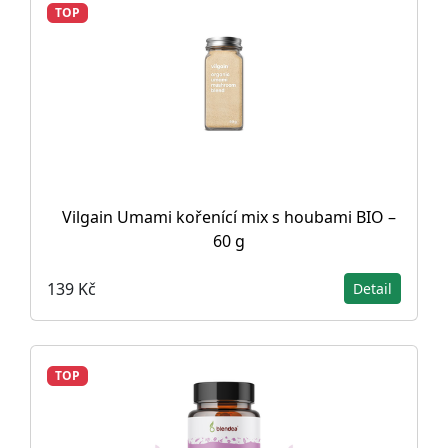
TOP
Vilgain Umami kořenící mix s houbami BIO –
60 g
139 Kč
Detail
TOP