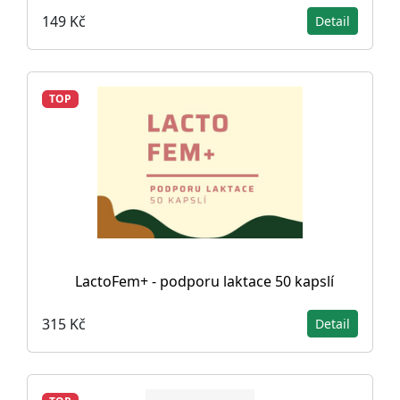
149 Kč
Detail
TOP
LactoFem+ - podporu laktace 50 kapslí
315 Kč
Detail