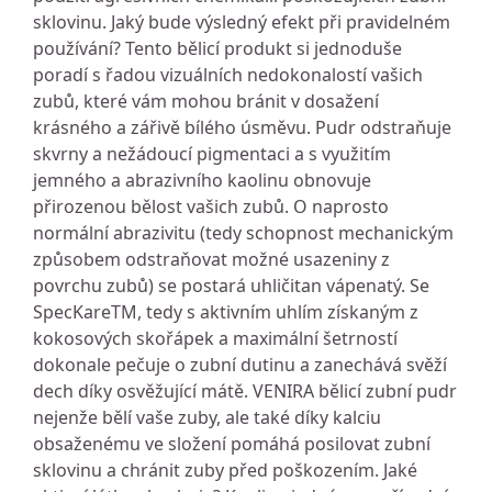
sklovinu. Jaký bude výsledný efekt při pravidelném
používání? Tento bělicí produkt si jednoduše
poradí s řadou vizuálních nedokonalostí vašich
zubů, které vám mohou bránit v dosažení
krásného a zářivě bílého úsměvu. Pudr odstraňuje
skvrny a nežádoucí pigmentaci a s využitím
jemného a abrazivního kaolinu obnovuje
přirozenou bělost vašich zubů. O naprosto
normální abrazivitu (tedy schopnost mechanickým
způsobem odstraňovat možné usazeniny z
povrchu zubů) se postará uhličitan vápenatý. Se
SpecKareTM, tedy s aktivním uhlím získaným z
kokosových skořápek a maximální šetrností
dokonale pečuje o zubní dutinu a zanechává svěží
dech díky osvěžující mátě. VENIRA bělicí zubní pudr
nejenže bělí vaše zuby, ale také díky kalciu
obsaženému ve složení pomáhá posilovat zubní
sklovinu a chránit zuby před poškozením. Jaké