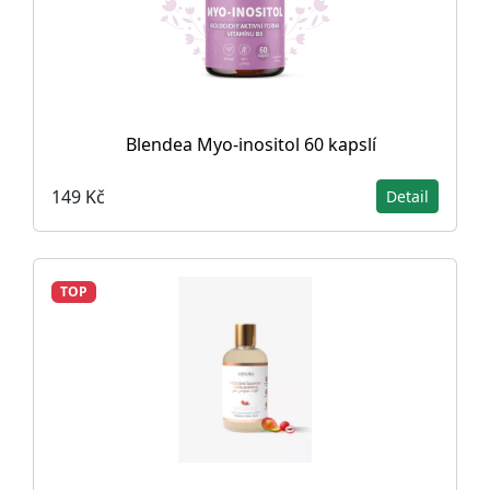
Blendea Myo-inositol 60 kapslí
149 Kč
Detail
TOP