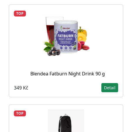
TOP
Blendea Fatburn Night Drink 90 g
349 Kč
Detail
TOP