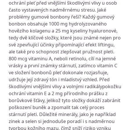
ochrání pleť před vnějšími škodlivými vlivy u osob
často vystavených nadměrnému stresu. Jaké
problémy gumové bonbony řeší? Každý gumový
bonbon obsahuje 1000 mg hydrolyzovaného
hovězího kolagenu a 25 mg kyseliny hyaluronové,
tedy dvě klíčové složky, které jsou známé nejen pro
své zpevňující účinky připomínající efekt liftingu,
ale také pro schopnost zlepšovat pružnost pleti.
800 mcg vitaminu A, neboli retinolu, cílí na jemné
vrásky a první známky stárnutí, zatímco vitamin C
ve složení bonbonů pleť dokonale rozjasňuje,
udržuje její zdravý tón i mladistvý vzhled. Před
škodlivými vnějšími vlivy a volnými radikálypokožku
ochrání vitamin E a 2 mg přírodního prášku z
borůvkové šťávy, jelikož tyto složky dokáží zabránit
poškození buněk a zpomalit tak celý proces
stárnutí pleti. Důležité minerály, jako je například
zinek a selen si jednoduše poradí i s nadměrnou
tvorbou kožního mazu, čímž sníží riziko vzniku