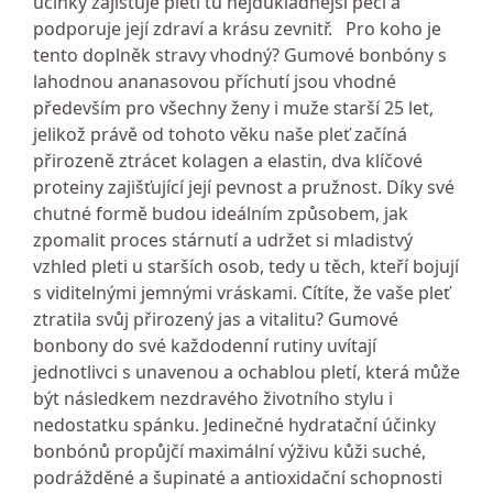
účinky zajišťuje pleti tu nejdůkladnější péči a
podporuje její zdraví a krásu zevnitř. Pro koho je
tento doplněk stravy vhodný? Gumové bonbóny s
lahodnou ananasovou příchutí jsou vhodné
především pro všechny ženy i muže starší 25 let,
jelikož právě od tohoto věku naše pleť začíná
přirozeně ztrácet kolagen a elastin, dva klíčové
proteiny zajišťující její pevnost a pružnost. Díky své
chutné formě budou ideálním způsobem, jak
zpomalit proces stárnutí a udržet si mladistvý
vzhled pleti u starších osob, tedy u těch, kteří bojují
s viditelnými jemnými vráskami. Cítíte, že vaše pleť
ztratila svůj přirozený jas a vitalitu? Gumové
bonbony do své každodenní rutiny uvítají
jednotlivci s unavenou a ochablou pletí, která může
být následkem nezdravého životního stylu i
nedostatku spánku. Jedinečné hydratační účinky
bonbónů propůjčí maximální výživu kůži suché,
podrážděné a šupinaté a antioxidační schopnosti