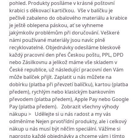
pohled. Produkty posíláme v krásné poštovní
krabici s děkovací kartičkou. Vše v balíčku je
pečlivě zabaleno do obalového materiálu a krabice
je ještě oblepena páskou, ať se vyhneme
jakýmkoliv problémům při doručování. Veškeré
námi používané materiály jsou navíc plně
recyklovatelné. Objednávky odesíláme bleskově
každý pracovní den přes Českou poštu, PPL, DPD
nebo Zásilkovnu a jelikož máme vše skladem v
České republice, už následující pracovní den Vám
může balíček přijít. Zaplatit u nás můžete na
dobírku (platba při převzetí balíčku), kartou (platba
předem), rychlým nebo klasickým bankovním
převodem (platba předem), Apple Pay nebo Google
Pay (platba předem). Zobrazit všechny výhody
nákupu > Udělejte si u nás radost a my vás
odměníme Nejen prvotřídní produkty, ale i celkový
nákup u nás musí být něčím speciální. Vážíme si
naprosto každé objednávky a chceme vám i tímto