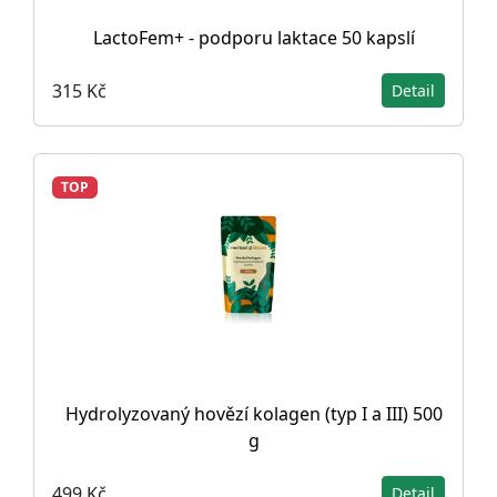
LactoFem+ - podporu laktace 50 kapslí
315 Kč
Detail
TOP
Hydrolyzovaný hovězí kolagen (typ I a III) 500
g
499 Kč
Detail