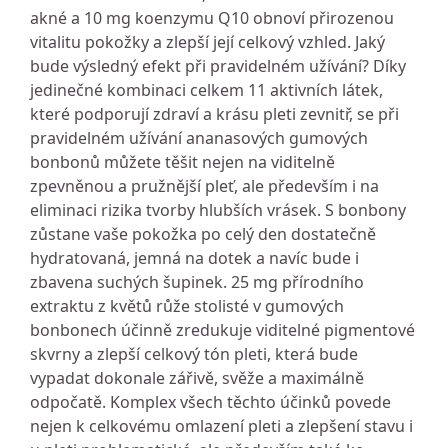
akné a 10 mg koenzymu Q10 obnoví přirozenou
vitalitu pokožky a zlepší její celkový vzhled. Jaký
bude výsledný efekt při pravidelném užívání? Díky
jedinečné kombinaci celkem 11 aktivních látek,
které podporují zdraví a krásu pleti zevnitř, se při
pravidelném užívání ananasových gumových
bonbonů můžete těšit nejen na viditelně
zpevněnou a pružnější pleť, ale především i na
eliminaci rizika tvorby hlubších vrásek. S bonbony
zůstane vaše pokožka po celý den dostatečně
hydratovaná, jemná na dotek a navíc bude i
zbavena suchých šupinek. 25 mg přírodního
extraktu z květů růže stolisté v gumových
bonbonech účinně zredukuje viditelné pigmentové
skvrny a zlepší celkový tón pleti, která bude
vypadat dokonale zářivě, svěže a maximálně
odpočatě. Komplex všech těchto účinků povede
nejen k celkovému omlazení pleti a zlepšení stavu i