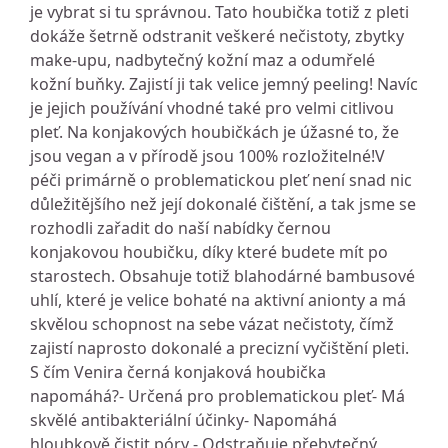
je vybrat si tu správnou. Tato houbička totiž z pleti
dokáže šetrně odstranit veškeré nečistoty, zbytky
make-upu, nadbytečný kožní maz a odumřelé
kožní buňky. Zajistí ji tak velice jemný peeling! Navíc
je jejich používání vhodné také pro velmi citlivou
pleť. Na konjakových houbičkách je úžasné to, že
jsou vegan a v přírodě jsou 100% rozložitelné!V
péči primárně o problematickou pleť není snad nic
důležitějšího než její dokonalé čištění, a tak jsme se
rozhodli zařadit do naší nabídky černou
konjakovou houbičku, díky které budete mít po
starostech. Obsahuje totiž blahodárné bambusové
uhlí, které je velice bohaté na aktivní anionty a má
skvělou schopnost na sebe vázat nečistoty, čímž
zajistí naprosto dokonalé a precizní vyčištění pleti.
S čím Venira černá konjaková houbička
napomáhá?- Určená pro problematickou pleť- Má
skvělé antibakteriální účinky- Napomáhá
hloubkově čistit póry - Odstraňuje přebytečný