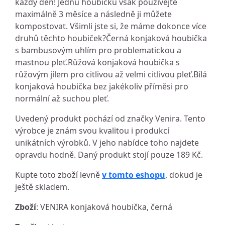
každý den! Jednu houbičku však používejte
maximálně 3 měsíce a následně ji můžete
kompostovat. Všimli jste si, že máme dokonce více
druhů těchto houbiček?Černá konjaková houbička
s bambusovým uhlím pro problematickou a
mastnou pleť.Růžová konjaková houbička s
růžovým jílem pro citlivou až velmi citlivou pleť.Bílá
konjaková houbička bez jakékoliv příměsi pro
normální až suchou pleť.
Uvedený produkt pochází od značky Venira. Tento
výrobce je znám svou kvalitou i produkcí
unikátních výrobků. V jeho nabídce toho najdete
opravdu hodně. Daný produkt stojí pouze 189 Kč.
Kupte toto zboží levně
v tomto eshopu
, dokud je
ještě skladem.
Zboží
: VENIRA konjaková houbička, černá