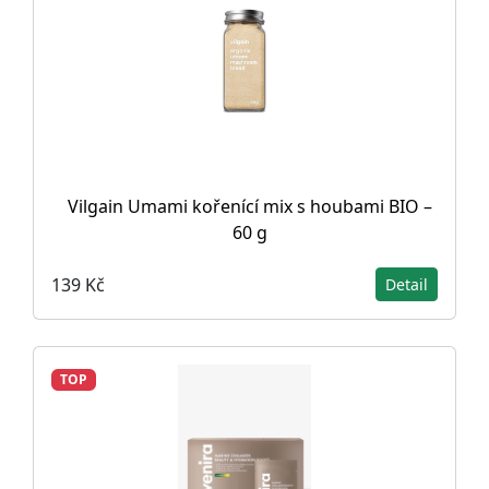
Vilgain Umami kořenící mix s houbami BIO –
60 g
139 Kč
Detail
TOP