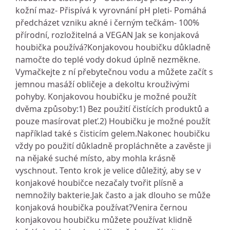
kožní maz- Přispívá k vyrovnání pH pleti- Pomáhá
předcházet vzniku akné i černým tečkám- 100%
přírodní, rozložitelná a VEGAN Jak se konjaková
houbička používá?Konjakovou houbičku důkladně
namočte do teplé vody dokud úplně nezměkne.
Vymačkejte z ní přebytečnou vodu a můžete začít s
jemnou masáží obličeje a dekoltu krouživými
pohyby. Konjakovou houbičku je možné použít
dvěma způsoby:1) Bez použití čistících produktů a
pouze masírovat pleť.2) Houbičku je možné použít
například také s čisticím gelem.Nakonec houbičku
vždy po použití důkladně propláchněte a zavěste ji
na nějaké suché místo, aby mohla krásně
vyschnout. Tento krok je velice důležitý, aby se v
konjakové houbičce nezačaly tvořit plísně a
nemnožily bakterie.Jak často a jak dlouho se může
konjaková houbička používat?Venira černou
konjakovou houbičku můžete používat klidně