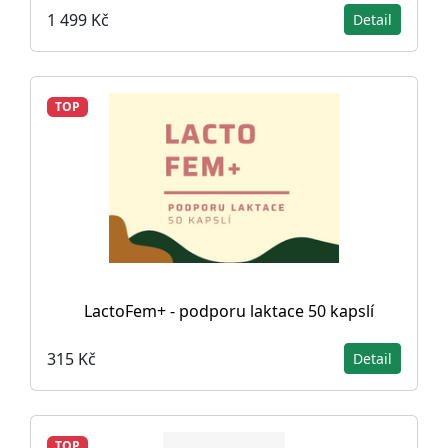
1 499 Kč
Detail
TOP
LactoFem+ - podporu laktace 50 kapslí
315 Kč
Detail
TOP