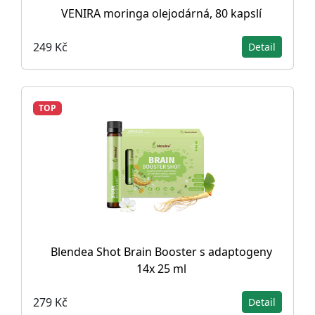
VENIRA moringa olejodárná, 80 kapslí
249 Kč
Detail
TOP
Blendea Shot Brain Booster s adaptogeny
14x 25 ml
279 Kč
Detail