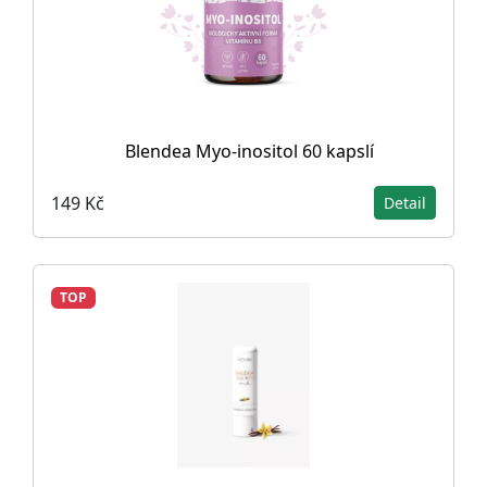
Blendea Myo-inositol 60 kapslí
149 Kč
Detail
TOP