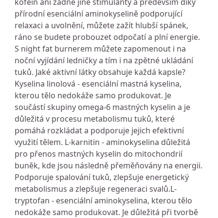
kofein ani žádné jiné stimulanty a především díky
přírodní esenciální aminokyselině podporující
relaxaci a uvolnění, můžete zažít hlubší spánek,
ráno se budete probouzet odpočatí a plní energie.
S night fat burnerem můžete zapomenout i na
noční vyjídání ledničky a tím i na zpětné ukládání
tuků. Jaké aktivní látky obsahuje každá kapsle?
Kyselina linolová - esenciální mastná kyselina,
kterou tělo nedokáže samo produkovat. Je
součástí skupiny omega-6 mastných kyselin a je
důležitá v procesu metabolismu tuků, které
pomáhá rozkládat a podporuje jejich efektivní
využití tělem. L-karnitin - aminokyselina důležitá
pro přenos mastných kyselin do mitochondrií
buněk, kde jsou následně přeměňovány na energii.
Podporuje spalování tuků, zlepšuje energetický
metabolismus a zlepšuje regeneraci svalů.L-
tryptofan - esenciální aminokyselina, kterou tělo
nedokáže samo produkovat. Je důležitá při tvorbě