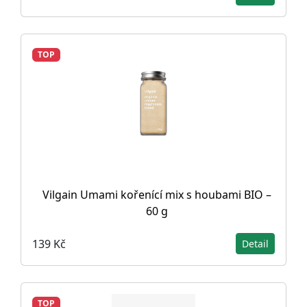
TOP
Vilgain Umami kořenící mix s houbami BIO –
60 g
139 Kč
Detail
TOP