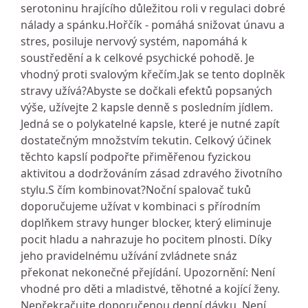
serotoninu hrajícího důležitou roli v regulaci dobré
nálady a spánku.Hořčík - pomáhá snižovat únavu a
stres, posiluje nervový systém, napomáhá k
soustředění a k celkové psychické pohodě. Je
vhodný proti svalovým křečím.Jak se tento doplněk
stravy užívá?Abyste se dočkali efektů popsaných
výše, užívejte 2 kapsle denně s posledním jídlem.
Jedná se o polykatelné kapsle, které je nutné zapít
dostatečným množstvím tekutin. Celkový účinek
těchto kapslí podpořte přiměřenou fyzickou
aktivitou a dodržováním zásad zdravého životního
stylu.S čím kombinovat?Noční spalovač tuků
doporučujeme užívat v kombinaci s přírodním
doplňkem stravy hunger blocker, který eliminuje
pocit hladu a nahrazuje ho pocitem plnosti. Díky
jeho pravidelnému užívání zvládnete snáz
překonat nekonečné přejídání. Upozornění: Není
vhodné pro děti a mladistvé, těhotné a kojící ženy.
Nepřekračujte doporučenou denní dávku. Není