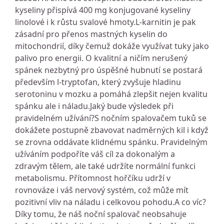
kyseliny přispívá 400 mg konjugované kyseliny
linolové i k růstu svalové hmoty.L-karnitin je pak
zásadní pro přenos mastných kyselin do
mitochondrií, díky čemuž dokáže využívat tuky jako
palivo pro energii. O kvalitní a ničím nerušený
spánek nezbytný pro úspěšné hubnutí se postará
především l-tryptofan, který zvyšuje hladinu
serotoninu v mozku a pomáhá zlepšit nejen kvalitu
spánku ale i náladu.Jaký bude výsledek při
pravidelném užívání?S nočním spalovačem tuků se
dokážete postupně zbavovat nadměrných kil i když
se zrovna oddávate klidnému spánku. Pravidelným
užíváním podpoříte váš cíl za dokonalým a
zdravým tělem, ale také udržíte normální funkci
metabolismu. Přítomnost hořčíku udrží v
rovnováze i váš nervový systém, což může mít
pozitivní vliv na náladu i celkovou pohodu.A co víc?
Díky tomu, že náš noční spalovač neobsahuje