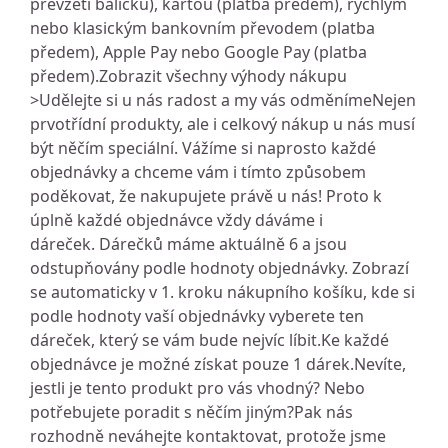
převzetí balíčku), kartou (platba předem), rychlým
nebo klasickým bankovním převodem (platba
předem), Apple Pay nebo Google Pay (platba
předem).Zobrazit všechny výhody nákupu
>Udělejte si u nás radost a my vás odměnímeNejen
prvotřídní produkty, ale i celkový nákup u nás musí
být něčím speciální. Vážíme si naprosto každé
objednávky a chceme vám i tímto způsobem
poděkovat, že nakupujete právě u nás! Proto k
úplně každé objednávce vždy dáváme i
dáreček. Dárečků máme aktuálně 6 a jsou
odstupňovány podle hodnoty objednávky. Zobrazí
se automaticky v 1. kroku nákupního košíku, kde si
podle hodnoty vaší objednávky vyberete ten
dáreček, který se vám bude nejvíc líbit.Ke každé
objednávce je možné získat pouze 1 dárek.Nevíte,
jestli je tento produkt pro vás vhodný? Nebo
potřebujete poradit s něčím jiným?Pak nás
rozhodně neváhejte kontaktovat, protože jsme