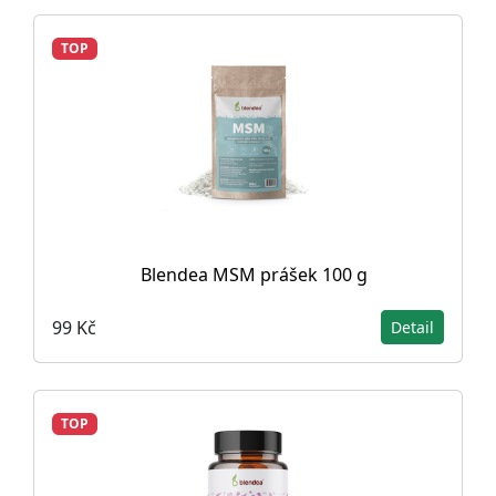
TOP
Blendea MSM prášek 100 g
99 Kč
Detail
TOP