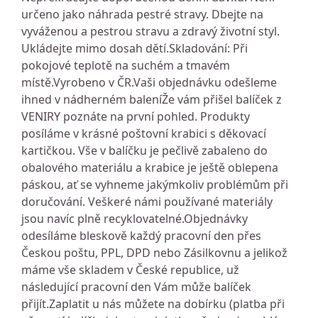
určeno jako náhrada pestré stravy. Dbejte na
vyváženou a pestrou stravu a zdravý životní styl.
Ukládejte mimo dosah dětí.Skladování: Při
pokojové teplotě na suchém a tmavém
místě.Vyrobeno v ČR.Vaši objednávku odešleme
ihned v nádherném baleníŽe vám přišel balíček z
VENIRY poznáte na první pohled. Produkty
posíláme v krásné poštovní krabici s děkovací
kartičkou. Vše v balíčku je pečlivě zabaleno do
obalového materiálu a krabice je ještě oblepena
páskou, ať se vyhneme jakýmkoliv problémům při
doručování. Veškeré námi používané materiály
jsou navíc plně recyklovatelné.Objednávky
odesíláme bleskově každý pracovní den přes
Českou poštu, PPL, DPD nebo Zásilkovnu a jelikož
máme vše skladem v České republice, už
následující pracovní den Vám může balíček
přijít.Zaplatit u nás můžete na dobírku (platba při