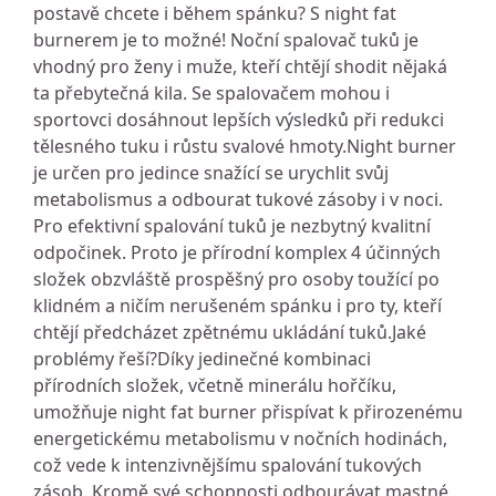
postavě chcete i během spánku? S night fat
burnerem je to možné! Noční spalovač tuků je
vhodný pro ženy i muže, kteří chtějí shodit nějaká
ta přebytečná kila. Se spalovačem mohou i
sportovci dosáhnout lepších výsledků při redukci
tělesného tuku i růstu svalové hmoty.Night burner
je určen pro jedince snažící se urychlit svůj
metabolismus a odbourat tukové zásoby i v noci.
Pro efektivní spalování tuků je nezbytný kvalitní
odpočinek. Proto je přírodní komplex 4 účinných
složek obzvláště prospěšný pro osoby toužící po
klidném a ničím nerušeném spánku i pro ty, kteří
chtějí předcházet zpětnému ukládání tuků.Jaké
problémy řeší?Díky jedinečné kombinaci
přírodních složek, včetně minerálu hořčíku,
umožňuje night fat burner přispívat k přirozenému
energetickému metabolismu v nočních hodinách,
což vede k intenzivnějšímu spalování tukových
zásob. Kromě své schopnosti odbourávat mastné