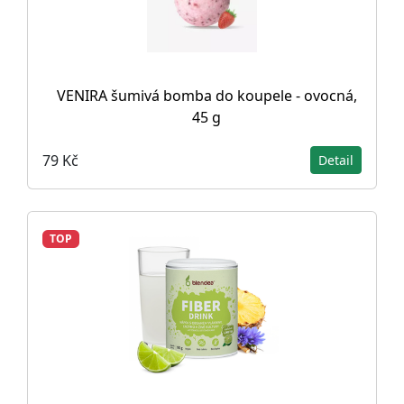
VENIRA šumivá bomba do koupele - ovocná,
45 g
79 Kč
Detail
TOP