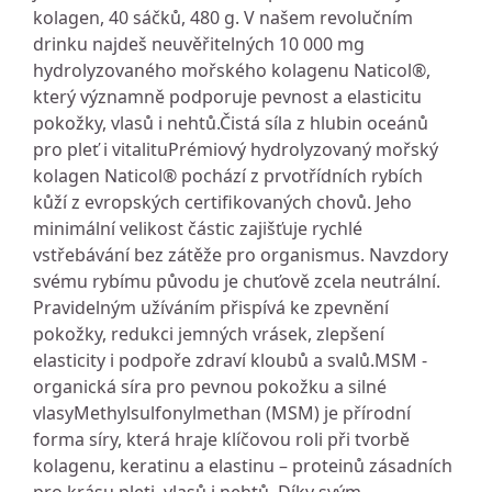
kolagen, 40 sáčků, 480 g. V našem revolučním
drinku najdeš neuvěřitelných 10 000 mg
hydrolyzovaného mořského kolagenu Naticol®,
který významně podporuje pevnost a elasticitu
pokožky, vlasů i nehtů.Čistá síla z hlubin oceánů
pro pleť i vitalituPrémiový hydrolyzovaný mořský
kolagen Naticol® pochází z prvotřídních rybích
kůží z evropských certifikovaných chovů. Jeho
minimální velikost částic zajišťuje rychlé
vstřebávání bez zátěže pro organismus. Navzdory
svému rybímu původu je chuťově zcela neutrální.
Pravidelným užíváním přispívá ke zpevnění
pokožky, redukci jemných vrásek, zlepšení
elasticity i podpoře zdraví kloubů a svalů.MSM -
organická síra pro pevnou pokožku a silné
vlasyMethylsulfonylmethan (MSM) je přírodní
forma síry, která hraje klíčovou roli při tvorbě
kolagenu, keratinu a elastinu – proteinů zásadních