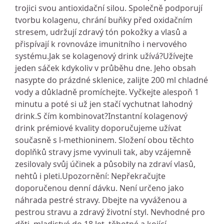
trojici svou antioxidační silou. Společně podporují
tvorbu kolagenu, chrání buňky před oxidačním
stresem, udržují zdravý tón pokožky a vlasů a
přispívají k rovnováze imunitního i nervového
systému.Jak se kolagenový drink užívá?Užívejte
jeden sáček kdykoliv v průběhu dne. Jeho obsah
nasypte do prázdné sklenice, zalijte 200 ml chladné
vody a důkladně promíchejte. Vyčkejte alespoň 1
minutu a poté si už jen stačí vychutnat lahodný
drink.S čím kombinovat?Instantní kolagenový
drink prémiové kvality doporučujeme užívat
současně s l-methioninem. Složení obou těchto
doplňků stravy jsme vyvinuli tak, aby vzájemně
zesilovaly svůj účinek a působily na zdraví vlasů,
nehtů i pleti.Upozornění: Nepřekračujte
doporučenou denní dávku. Není určeno jako
náhrada pestré stravy. Dbejte na vyváženou a
pestrou stravu a zdravý životní styl. Nevhodné pro