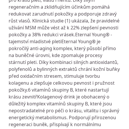
pro krásu pleti, vlasů i nehtů. Díky svým
regeneračním a zklidňujícím účinkům pomáhá
redukovat zarudnutí pokožky a podporuje zdravý
růst vlasů. Klinická studie (1) ukázala, že pravidelné
užívání MSM může vést až k 22% zlepšení pevnosti
pokožky a 38% redukci vrásek.Eternal Young® -
tajemství mladistvé pletiEternal Young® je
pokročilý anti-aging komplex, který působí přímo
na buněčné úrovni, kde zpomaluje procesy
stárnutí pleti. Díky kombinaci silných antioxidantů,
polyfenolů a bylinných extraktů chrání kožní buňky
před oxidačním stresem, stimuluje tvorbu
kolagenu a zlepšuje celkovou pevnost i pružnost
pokožky.6 vitamínů skupiny B, které nastartují
krásu zevnitřKolagenový drink je obohacený o
důležitý komplex vitamínů skupiny B, které jsou
nepostradatelné pro péči o krásu, vitalitu i správný
energetický metabolismus. Podporují přirozenou
regeneraci buněk, přispívají k normálnímu