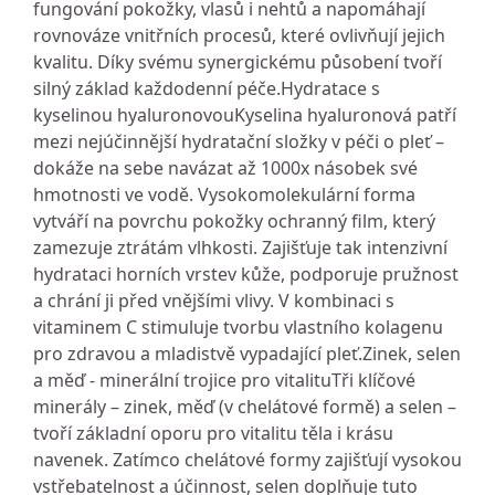
fungování pokožky, vlasů i nehtů a napomáhají
rovnováze vnitřních procesů, které ovlivňují jejich
kvalitu. Díky svému synergickému působení tvoří
silný základ každodenní péče.Hydratace s
kyselinou hyaluronovouKyselina hyaluronová patří
mezi nejúčinnější hydratační složky v péči o pleť –
dokáže na sebe navázat až 1000x násobek své
hmotnosti ve vodě. Vysokomolekulární forma
vytváří na povrchu pokožky ochranný film, který
zamezuje ztrátám vlhkosti. Zajišťuje tak intenzivní
hydrataci horních vrstev kůže, podporuje pružnost
a chrání ji před vnějšími vlivy. V kombinaci s
vitaminem C stimuluje tvorbu vlastního kolagenu
pro zdravou a mladistvě vypadající pleť.Zinek, selen
a měď - minerální trojice pro vitalituTři klíčové
minerály – zinek, měď (v chelátové formě) a selen –
tvoří základní oporu pro vitalitu těla i krásu
navenek. Zatímco chelátové formy zajišťují vysokou
vstřebatelnost a účinnost, selen doplňuje tuto