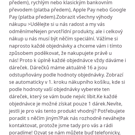
předem), rychlým nebo klasickým bankovním
převodem (platba předem), Apple Pay nebo Google
Pay (platba předem).Zobrazit všechny výhody
nákupu >Udělejte si u nás radost a my vás
odměnímeNejen prvotřídní produkty, ale i celkový
nákup u nás musí být něčím speciální. Vážíme si
naprosto každé objednávky a chceme vám i tímto
způsobem poděkovat, že nakupujete právě u
nás! Proto k úplně každé objednávce vždy dáváme i
dáreček. Dárečků máme aktuálně 16 a jsou
odstupňovány podle hodnoty objednávky. Zobrazí
se automaticky v 1. kroku nákupního košíku, kde si
podle hodnoty vaší objednávky vyberete ten
dáreček, který se vám bude nejvíc líbit.Ke každé
objednávce je možné získat pouze 1 dárek.Nevíte,
jestli je pro vás tento produkt vhodný? Potřebujete
poradit s něčím jiným?Pak nás rozhodně neváhejte
kontaktovat, protože jsme tady pro vás a rádi
poradíme! Ozvat se nám můžete buď telefonicky,