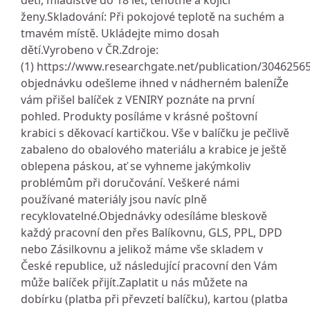
děti, mladistvé do 18 let, těhotné a kojící
ženy.Skladování: Při pokojové teplotě na suchém a
tmavém místě. Ukládejte mimo dosah
dětí.Vyrobeno v ČR.Zdroje:
(1) https://www.researchgate.net/publication/304625
objednávku odešleme ihned v nádherném baleníŽe
vám přišel balíček z VENIRY poznáte na první
pohled. Produkty posíláme v krásné poštovní
krabici s děkovací kartičkou. Vše v balíčku je pečlivě
zabaleno do obalového materiálu a krabice je ještě
oblepena páskou, ať se vyhneme jakýmkoliv
problémům při doručování. Veškeré námi
používané materiály jsou navíc plně
recyklovatelné.Objednávky odesíláme bleskově
každý pracovní den přes Balíkovnu, GLS, PPL, DPD
nebo Zásilkovnu a jelikož máme vše skladem v
České republice, už následující pracovní den Vám
může balíček přijít.Zaplatit u nás můžete na
dobírku (platba při převzetí balíčku), kartou (platba