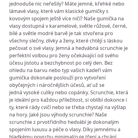
jednoduše nic neřešily? Máte jemné, křehké nebo
lámavé vlasy, které vám klasické gumičky s
kovovým spojem ještě více ničí? Naše gumička na
vlasy dostupná v karamelové, světle růžové, černé,
bílé a světle modré barvě je tak stvořena pro
všechny slečny, dívky a ženy, které chtějí s láskou
pečovat o své vlasy. Jemná a hedvábná scrunchie je
perfektní volbou pro ženy očekávající od svého
účesu jistotu a bezchybnost po celý den. Bez
ohledu na barvu nebo typ vašich kadeří vám
gumička dokonale poslouží pro vytvoření
obyčejných i náročnějších účesů, ať už se
jedná vysoké culíky nebo copánky. Scrunchie, která
je ideální pro každou příležitost, si oblíbí dokonce i
ty, které rády cvičí nebo se třeba chystají na výšlap
na hory. Jaké jsou výhody scrunchie? Naše
scrunchie z prvotřídního hedvábí je dokonalým
spojením luxusu a péče o vlasy. Díky jemnému a
hladkému povrchu minimalizuje tření a chrání