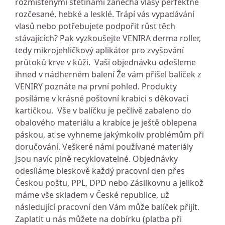
rozmístěnými štětinami zanechá vlasy perfektně
rozčesané, hebké a lesklé. Trápí vás vypadávání
vlasů nebo potřebujete podpořit růst těch
stávajících? Pak vyzkoušejte VENIRA derma roller,
tedy mikrojehličkový aplikátor pro zvyšování
průtoků krve v kůži. Vaši objednávku odešleme
ihned v nádherném balení Že vám přišel balíček z
VENIRY poznáte na první pohled. Produkty
posíláme v krásné poštovní krabici s děkovací
kartičkou. Vše v balíčku je pečlivě zabaleno do
obalového materiálu a krabice je ještě oblepena
páskou, ať se vyhneme jakýmkoliv problémům při
doručování. Veškeré námi používané materiály
jsou navíc plně recyklovatelné. Objednávky
odesíláme bleskově každý pracovní den přes
Českou poštu, PPL, DPD nebo Zásilkovnu a jelikož
máme vše skladem v České republice, už
následující pracovní den Vám může balíček přijít.
Zaplatit u nás můžete na dobírku (platba při