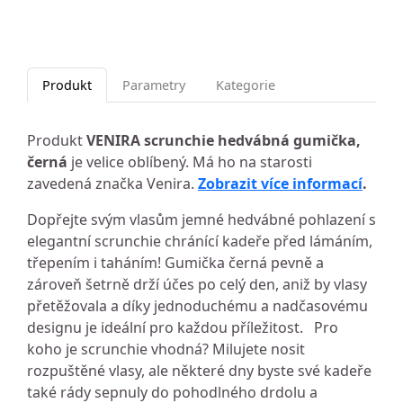
Produkt
Parametry
Kategorie
Produkt
VENIRA scrunchie hedvábná gumička,
černá
je velice oblíbený. Má ho na starosti
zavedená značka Venira.
Zobrazit více informací
.
Dopřejte svým vlasům jemné hedvábné pohlazení s
elegantní scrunchie chránící kadeře před lámáním,
třepením i taháním! Gumička černá pevně a
zároveň šetrně drží účes po celý den, aniž by vlasy
přetěžovala a díky jednoduchému a nadčasovému
designu je ideální pro každou příležitost. Pro
koho je scrunchie vhodná? Milujete nosit
rozpuštěné vlasy, ale některé dny byste své kadeře
také rády sepnuly do pohodlného drdolu a