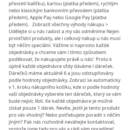
převzetí balíčku), kartou (platba předem), rychlým
nebo klasickým bankovním převodem (platba
předem), Apple Pay nebo Google Pay (platba
předem). Zobrazit všechny výhody nákupu >
Udělejte si u nás radost a my vás odměníme Nejen
prvotřídní produkty, ale i celkový nákup u nás musí
být něčím speciální. Vážíme si naprosto každé
objednávky a chceme vám i tímto způsobem
poděkovat, že nakupujete právě u nás! Proto k
úplně každé objednávce vždy dáváme i dáreček.
Dárečků máme aktuálně 6 a jsou odstupňovány
podle hodnoty objednávky. Zobrazí se automaticky
v 1. kroku nákupního košíku, kde si podle hodnoty
vaší objednávky vyberete ten dáreček, který se vám
bude nejvíc líbit. Ke každé objednávce je možné
získat pouze 1 dárek. Nevíte, jestli je tento produkt
pro vás vhodný? Nebo potřebujete poradit s něčím
jiným? Pak nás rozhodně neváhejte kontaktovat,
protože jsme tady pro vás a rádi vám poradíme!