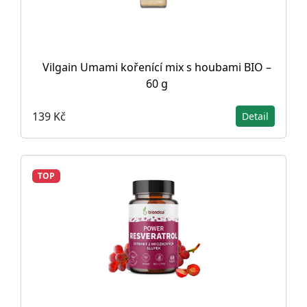
Vilgain Umami kořenící mix s houbami BIO –
60 g
139 Kč
Detail
TOP