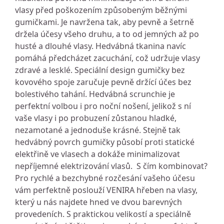
vlasy před poškozením způsobeným běžnými
gumičkami. Je navržena tak, aby pevně a šetrně
držela účesy všeho druhu, a to od jemných až po
husté a dlouhé vlasy. Hedvábná tkanina navíc
pomáhá předcházet zacuchání, což udržuje vlasy
zdravé a lesklé. Speciální design gumičky bez
kovového spoje zaručuje pevně držící účes bez
bolestivého tahání. Hedvábná scrunchie je
perfektní volbou i pro noční nošení, jelikož s ní
vaše vlasy i po probuzení zůstanou hladké,
nezamotané a jednoduše krásné. Stejně tak
hedvábný povrch gumičky působí proti statické
elektřině ve vlasech a dokáže minimalizovat
nepříjemné elektrizování vlasů. S čím kombinovat?
Pro rychlé a bezchybné rozčesání vašeho účesu
vám perfektně poslouží VENIRA hřeben na vlasy,
který u nás najdete hned ve dvou barevných
provedeních. S praktickou velikostí a speciálně