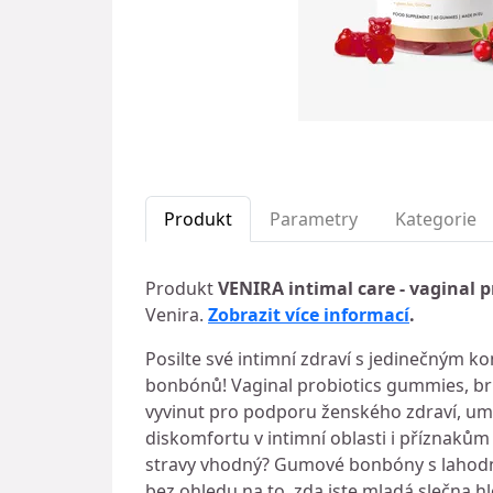
Produkt
Parametry
Kategorie
Produkt
VENIRA intimal care - vaginal 
Venira.
Zobrazit více informací
.
Posilte své intimní zdraví s jedinečným
bonbónů! Vaginal probiotics gummies, bru
vyvinut pro podporu ženského zdraví, 
diskomfortu v intimní oblasti i příznak
stravy vhodný? Gumové bonbóny s lahodnou
bez ohledu na to, zda jste mladá slečna 