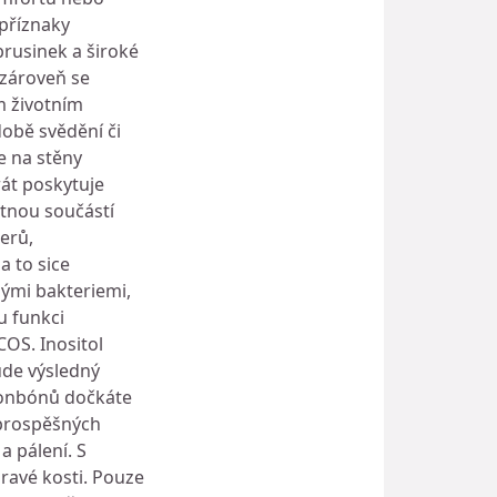
 příznaky
rusinek a široké
 zároveň se
m životním
době svědění či
e na stěny
át poskytuje
ytnou součástí
erů,
a to sice
ými bakteriemi,
u funkci
OS. Inositol
ude výsledný
bonbónů dočkáte
t prospěšných
a pálení. S
ravé kosti. Pouze