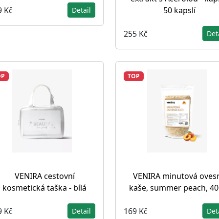
9 Kč
50 kapslí
Detail
255 Kč
Det
OP
TOP
VENIRA cestovní
VENIRA minutová oves
kosmetická taška - bílá
kaše, summer peach, 40
9 Kč
169 Kč
Detail
Det