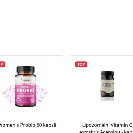
OP
TOP
Women's Probio 60 kapslí
Lipozomální Vitamin C
extrakt s Acerolou - kap