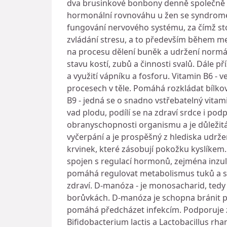
dva brusinkové bonbony denně společně se
hormonální rovnováhu u žen se syndrome
fungování nervového systému, za čímž stoj
zvládání stresu, a to především během men
na procesu dělení buněk a udržení normál
stavu kostí, zubů a činnosti svalů. Dále 
a využití vápníku a fosforu. Vitamin B6 -
procesech v těle. Pomáhá rozkládat bílko
B9 - jedná se o snadno vstřebatelný vitam
vad plodu, podílí se na zdraví srdce i p
obranyschopnosti organismu a je důležitá 
vyčerpání a je prospěšný z hlediska udrž
krvinek, které zásobují pokožku kyslíkem. 
spojen s regulací hormonů, zejména inzulín
pomáhá regulovat metabolismus tuků a sniž
zdraví. D-manóza - je monosacharid, tedy
borůvkách. D-manóza je schopna bránit p
pomáhá předcházet infekcím. Podporuje z
Bifidobacterium lactis a Lactobacillus rh