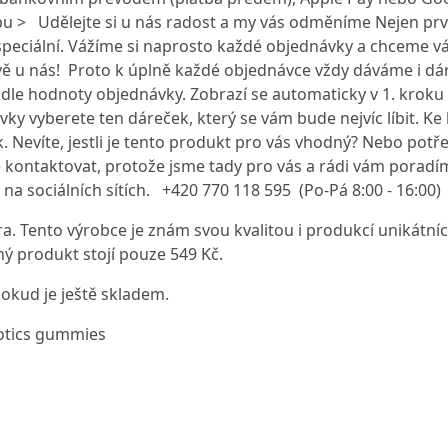
 > Udělejte si u nás radost a my vás odměníme Nejen prvo
 speciální. Vážíme si naprosto každé objednávky a chceme v
ě u nás! Proto k úplně každé objednávce vždy dáváme i d
le hodnoty objednávky. Zobrazí se automaticky v 1. krok
vky vyberete ten dáreček, který se vám bude nejvíc líbit. Ke
 Nevíte, jestli je tento produkt pro vás vhodný? Nebo potře
 kontaktovat, protože jsme tady pro vás a rádi vám poradí
 na sociálních sítích. +420 770 118 595 (Po-Pá 8:00 - 16:00
. Tento výrobce je znám svou kvalitou i produkcí unikátníc
ý produkt stojí pouze 549 Kč.
dokud je ještě skladem.
iotics gummies