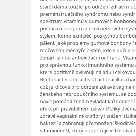
starší dáma toužící po udržení zdraví močo
premenstruačního syndromu nebo syndromu 
spektrum vitamínů v gumových bonbonech 
postará o podporu zdraví nervového syst
stylem. Komplexní péči poskytnou bonbóny 
pálení. Jaké problémy gumové bonbony ře
močového měchýře a stěn, kde slouží k pr
ženám silnou antioxidační ochranu. Vitam
pro správnou funkci imunitního systému
které pozitivně ovlivňují náladu i celkovo
Bifidobacterium lactis s Lactobacillus r
což je klíčové pro udržení zdravé vagináln
ženského reprodukčního systému, se podí
navíc pomáhá ženám zvládat každodenní st
efekt při pravidelném užívání? Díky dvě
zdravé vaginální mikroflóry i snížení rizik
bakterií a zabraňují přemnožení škodlivý
vitaminem D, který podporuje vstřebávání 