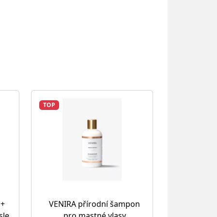
TOP
 +
VENIRA přírodní šampon
sle
pro mastné vlasy