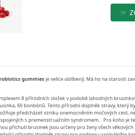
Z
probiotics gummies
je velice oblíbený. Má ho na starosti z
 komplexem 8 přírodních složek v podobě lahodných brusin
sinka, 60 bonbónů. Tento přírodní doplněk stravy, který by
umožňuje předcházet vzniku onemocněním močových cest, 
ům spojených s premenstruačním syndromem. Pro koho je t
 příchutí brusinek jsou určeny pro ženy všech věkových k
hledající přírodní doplněk stravy pro podporu vaginálního 