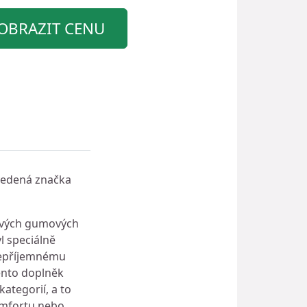
OBRAZIT CENU
avedená značka
kových gumových
l speciálně
nepříjemnému
ento doplněk
ategorií, a to
komfortu nebo