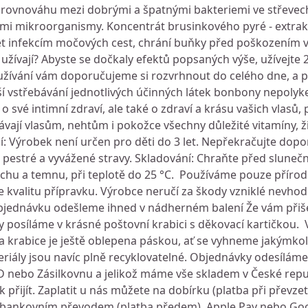
 rovnováhu mezi dobrými a špatnými bakteriemi ve střevech
ými mikroorganismy. Koncentrát brusinkového pyré - extrakt
t infekcím močových cest, chrání buňky před poškozením v
užívají? Abyste se dočkaly efektů popsaných výše, užívejte
 užívání vám doporučujeme si rozvrhnout do celého dne, a 
ší vstřebávání jednotlivých účinných látek bonbony nepolyke
vé intimní zdraví, ale také o zdraví a krásu vašich vlasů, p
odávají vlasům, nehtům i pokožce všechny důležité vitamíny, ž
ní: Výrobek není určen pro děti do 3 let. Nepřekračujte do
 pestré a vyvážené stravy. Skladování: Chraňte před sluneč
suchu a temnu, při teplotě do 25 °C. Používáme pouze přírod
e kvalitu přípravku. Výrobce neručí za škody vzniklé nevh
bjednávku odešleme ihned v nádherném balení Že vám přišel
posíláme v krásné poštovní krabici s děkovací kartičkou. V
a krabice je ještě oblepena páskou, ať se vyhneme jakýmko
iály jsou navíc plně recyklovatelné. Objednávky odesílám
 nebo Zásilkovnu a jelikož máme vše skladem v České repub
přijít. Zaplatit u nás můžete na dobírku (platba při převzetí
 bankovním převodem (platba předem), Apple Pay nebo Goo