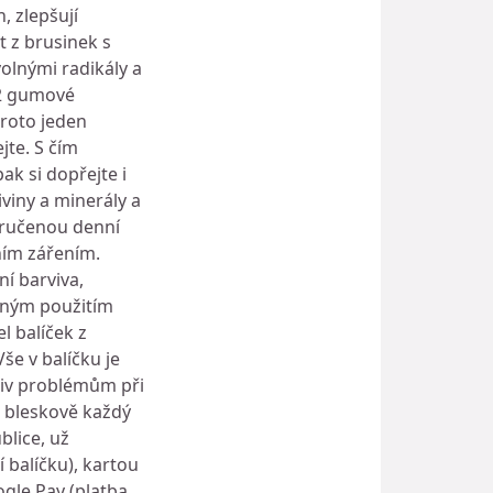
, zlepšují
 z brusinek s
olnými radikály a
 2 gumové
proto jeden
jte. S čím
ak si dopřejte i
iviny a minerály a
poručenou denní
ním zářením.
ní barviva,
odným použitím
 balíček z
še v balíčku je
liv problémům při
e bleskově každý
lice, už
 balíčku), kartou
gle Pay (platba