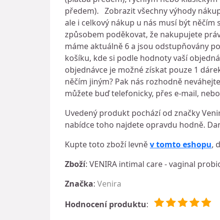
předem). Zobrazit všechny výhody nákupu
ale i celkový nákup u nás musí být něčím
způsobem poděkovat, že nakupujete práv
máme aktuálně 6 a jsou odstupňovány pod
košíku, kde si podle hodnoty vaší objedná
objednávce je možné získat pouze 1 dárek.
něčím jiným? Pak nás rozhodně neváhejte
můžete buď telefonicky, přes e-mail, nebo
Uvedený produkt pochází od značky Venira
nabídce toho najdete opravdu hodně. Dan
Kupte toto zboží levně
v tomto eshopu
, 
Zboží
: VENIRA intimal care - vaginal prob
Značka
:
Venira
Hodnocení produktu
: