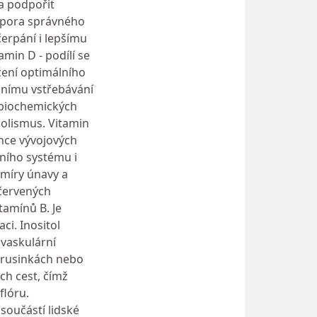
a podpořit
dpora správného
čerpání i lepšímu
min D - podílí se
žení optimálního
álnímu vstřebávání
a biochemických
bolismus. Vitamin
ence vývojových
tního systému i
 míry únavy a
 červených
tamínů B. Je
ci. Inositol
ovaskulární
 brusinkách nebo
h cest, čímž
flóru.
součástí lidské