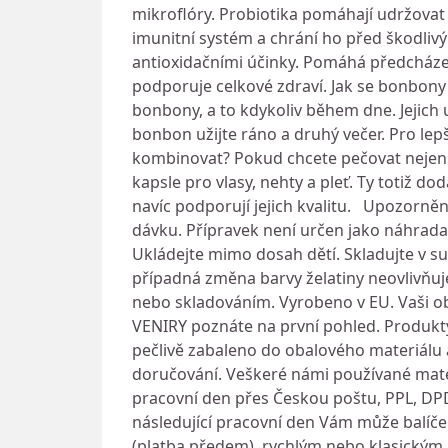
mikroflóry. Probiotika pomáhají udržovat
imunitní systém a chrání ho před škodliv
antioxidačními účinky. Pomáhá předcháze
podporuje celkové zdraví. Jak se bonbony 
bonbony, a to kdykoliv během dne. Jejich
bonbon užijte ráno a druhý večer. Pro lep
kombinovat? Pokud chcete pečovat nejen o s
kapsle pro vlasy, nehty a pleť. Ty totiž d
navíc podporují jejich kvalitu. Upozorně
dávku. Přípravek není určen jako náhrada
Ukládejte mimo dosah dětí. Skladujte v 
případná změna barvy želatiny neovlivňuj
nebo skladováním. Vyrobeno v EU. Vaši o
VENIRY poznáte na první pohled. Produkty 
pečlivě zabaleno do obalového materiálu 
doručování. Veškeré námi používané mater
pracovní den přes Českou poštu, PPL, DPD
následující pracovní den Vám může balíček 
(platba předem), rychlým nebo klasickým