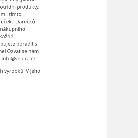
třídní produkty,
ám i tímto
áreček. Dárečků
u nákupního
 každé
bujete poradit s
me! Ozvat se nám
)
info@venira.cz
h výrobků. V jeho