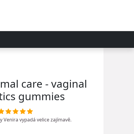
mal care - vaginal
tics gummies
ky
Venira
vypadá velice zajímavě.