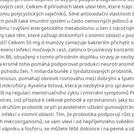
vých cest. Celkem 8 přírodních látek uleví těm, které trápí
polycystických vaječníků. Silné antioxidační vlastnosti b
posílí také imunitní systém u často nemocných jedinců a
ému i zvýšení energetického metabolismu u žen s náročný
také těm, které zažívají diskomfort v intimní oblasti v po
ší? Celkem 50 mg d-manózy zamezuje bakteriím přichytit s
evenci infekcí močových cest, zatímco brusinkový koncentr
in B6, obsažený v tomto přírodním doplňku stravy, je nezb
 a kromě toho pomáhá podporovat produkci neurotransmit
u pohodu žen. 1 miliarda buněk z tyndalizovaných probiotik, 
hamnosus, pomáhají obnovit rovnováhu mezi dobrými a špatn
í mikroflóry. Kyselina listová, která je nezbytná pro správno
lí na regulaci menstruačního cyklu i zmírnění symptomů PC
res, což přispívá k celkové pohodě a vyrovnanosti. Jaký b
ma druhům probiotik se při pravidelném užívání gumových 
a infekcí v intimní oblasti. Tím, že probiotika podporují růs
ch mikroorganismů, se vám uleví i od nepříjemného svědění 
vápníku a fosforu, se můžete těšit dokonce i na pevné a zd