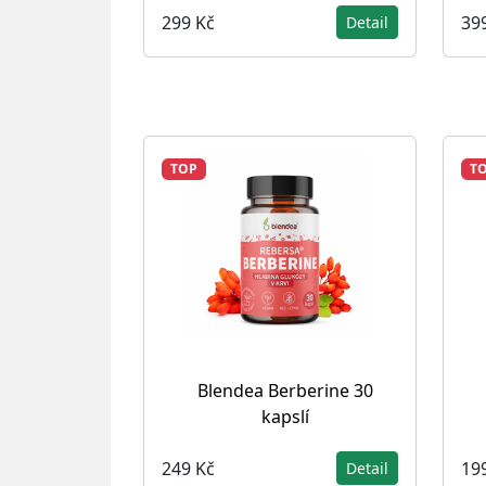
299 Kč
39
Detail
TOP
T
Blendea Berberine 30
kapslí
249 Kč
19
Detail