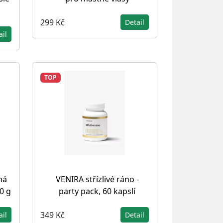
299 Kč
Detail
ail
TOP
ná
VENIRA střízlivé ráno -
0 g
party pack, 60 kapslí
349 Kč
ail
Detail