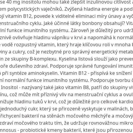
 40 mg inositolu mohou také zlepšit inzulínovou citlivost 
m polycystických vaječníků. Zvýšená hladina energie a po
í vitamin B12, povede k viditelné eliminaci míry únavy a vy
struačního cyklu. Jaké účinné látky bonbony obsahují? Vita
ní funkce imunitního systému. Zároveň je důležitý pro udr
příznivě ovlivňuje hladinu vápníku v krvi a napomáhá k norm
 ve vodě rozpustný vitamin, který hraje klíčovou roli v mnoh
viny a cukry, což je nezbytné pro správný energetický meta
in ze skupiny B-komplexu. Kyselina listová slouží jako prev
odpoře duševního zdraví. Podporuje správné fungování imuni
při syntéze aminokyselin. Vitamin B12 - přispívá ke snížení
ení normální funkce imunitního systému. Podporuje tvorbu
Inositol - nazývaný také jako vitamin B8, patří do skupiny vi
u, což může mít příznivý vliv na menstruační cyklus a ovula
uje hladinu tuků v krvi, což je důležité pro celkové kardi
 jednoduchý cukr, který se přirozeně vyskytuje v malinách,
řichycení bakterií na stěnách močového měchýře a močovýc
draví močového traktu tím, že udržuje rovnovážnou mikro
amnosus - probiotické kmeny bakterií, které jsou přirozenou 