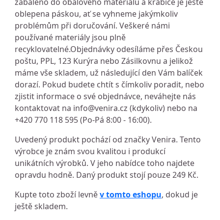
zabaleno do obalového materiálu a krabice je ještě
oblepena páskou, ať se vyhneme jakýmkoliv
problémům při doručování. Veškeré námi
používané materiály jsou plně
recyklovatelné.Objednávky odesíláme přes Českou
poštu, PPL, 123 Kurýra nebo Zásilkovnu a jelikož
máme vše skladem, už následující den Vám balíček
dorazí. Pokud budete chtít s čímkoliv poradit, nebo
zjistit informace o své objednávce, neváhejte nás
kontaktovat na
info@venira.cz
(kdykoliv) nebo na
+420 770 118 595 (Po-Pá 8:00 - 16:00).
Uvedený produkt pochází od značky Venira. Tento
výrobce je znám svou kvalitou i produkcí
unikátních výrobků. V jeho nabídce toho najdete
opravdu hodně. Daný produkt stojí pouze 249 Kč.
Kupte toto zboží levně
v tomto eshopu
, dokud je
ještě skladem.