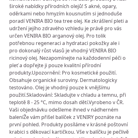
široké nabídky přírodních olejů! S akné, opary,
oděrkami nebo hmyzím kousnutím si jednoduše
poradí VENIRA BIO tea tree olej. Ke zkrášlení pleti a
udržení jejího zdravého vzhledu je právě pro vás
určen VENIRA BIO arganový olej. Pro tolik
potřebnou regeneraci a hydrataci pokožky ale i
pro dokonalý růst vlasů je vhodný VENIRA BIO
ricinový olej. Nezapomínejte na každodenní péči o
pleť a dopřejte ji pouze kvalitní přírodní
produkty.Upozornění: Pro kosmetické použití.
Obsahuje organické suroviny. Dermatologicky
testováno. Olej je vhodný pouze k vnějšímu
použití.Skladování: Skladujte v chladu a temnu, při
teplotě 8 - 25 °C, mimo dosah dětí.Vyrobeno v ČR.
Vaši objednávku odešleme ihned v nádherném
baleníŽe vám přišel balíček z VENIRY poznáte na
první pohled. Produkty posíláme v krásné poštovní
krabici s děkovací kartičkou. Vše v balíčku je pečlivě