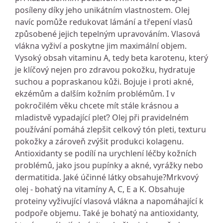
posíleny díky jeho unikátním vlastnostem. Olej
navíc pomůže redukovat lámání a třepení vlasů
způsobené jejich tepelným upravováním. Vlasová
vlákna vyživí a poskytne jim maximální objem.
Vysoký obsah vitaminu A, tedy beta karotenu, který
je klíčový nejen pro zdravou pokožku, hydratuje
suchou a popraskanou kůži. Bojuje i proti akné,
ekzémům a dalším kožním problémům. I v
pokročilém věku chcete mít stále krásnou a
mladistvě vypadající pleť? Olej při pravidelném
používání pomáhá zlepšit celkový tón pleti, texturu
pokožky a zároveň zvýšit produkci kolagenu.
Antioxidanty se podílí na urychlení léčby kožních
problémů, jako jsou pupínky a akné, vyrážky nebo
dermatitida. Jaké účinné látky obsahuje?Mrkvový
olej - bohatý na vitamíny A, C, E a K. Obsahuje
proteiny vyživující vlasová vlákna a napomáhající k
podpoře objemu. Také je bohatý na antioxidanty,