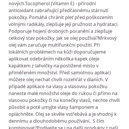
nových.Tocopherol (Vitamin E) - přírodní
antioxidant zabraňující předčasnému stárnutí
pokožky. Pomáhá chránit pleť před poškozením
volnými radikály, zlepšuje její pružnost a hydrataci.
Podporuje hojení drobných poranění a zlepšuje
celkový stav pokožky. Jak se olej používá?Mrkvový
olej vám zaručuje multifunkční použití. Při
lokálních problémech na kůži doporučujeme
aplikovat odebráním několika kapek oleje
kapátkem z lahvičky na postižené místo v
přiměřeném množství. Před samotnou aplikací
můžete olej nechat chvíli rozehřát v dlaních. V
případě aplikace na vlasy a vlasovou pokožku
naneste malé množství oleje do rukou či přímo na
vlasovou pokožky či na konečky vlasů, nechte chvíli
působit a poté umyjte vlasy šamponem a
opláchněte. Olej se skvěle vstřebává a je vhodný k
dennímu a dlouhodobému používání. S čím
kombinovat?Podívejte se i na další produkty z naší