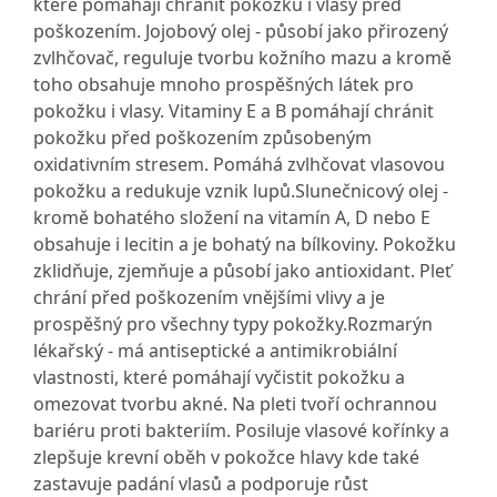
které pomáhají chránit pokožku i vlasy před
poškozením. Jojobový olej - působí jako přirozený
zvlhčovač, reguluje tvorbu kožního mazu a kromě
toho obsahuje mnoho prospěšných látek pro
pokožku i vlasy. Vitaminy E a B pomáhají chránit
pokožku před poškozením způsobeným
oxidativním stresem. Pomáhá zvlhčovat vlasovou
pokožku a redukuje vznik lupů.Slunečnicový olej -
kromě bohatého složení na vitamín A, D nebo E
obsahuje i lecitin a je bohatý na bílkoviny. Pokožku
zklidňuje, zjemňuje a působí jako antioxidant. Pleť
chrání před poškozením vnějšími vlivy a je
prospěšný pro všechny typy pokožky.Rozmarýn
lékařský - má antiseptické a antimikrobiální
vlastnosti, které pomáhají vyčistit pokožku a
omezovat tvorbu akné. Na pleti tvoří ochrannou
bariéru proti bakteriím. Posiluje vlasové kořínky a
zlepšuje krevní oběh v pokožce hlavy kde také
zastavuje padání vlasů a podporuje růst