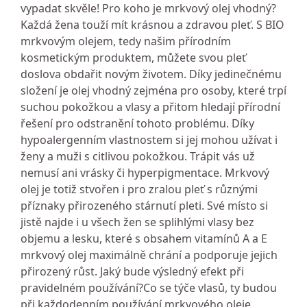
vypadat skvěle! Pro koho je mrkvový olej vhodný?
Každá žena touží mít krásnou a zdravou pleť. S BIO
mrkvovým olejem, tedy našim přírodním
kosmetickým produktem, můžete svou pleť
doslova obdařit novým životem. Díky jedinečnému
složení je olej vhodný zejména pro osoby, které trpí
suchou pokožkou a vlasy a přitom hledají přírodní
řešení pro odstranění tohoto problému. Díky
hypoalergenním vlastnostem si jej mohou užívat i
ženy a muži s citlivou pokožkou. Trápit vás už
nemusí ani vrásky či hyperpigmentace. Mrkvový
olej je totiž stvořen i pro zralou pleť s různými
příznaky přirozeného stárnutí pleti. Své místo si
jistě najde i u všech žen se splihlými vlasy bez
objemu a lesku, které s obsahem vitamínů A a E
mrkvový olej maximálně chrání a podporuje jejich
přirozený růst. Jaký bude výsledný efekt při
pravidelném používání?Co se týče vlasů, ty budou
při každodenním používání mrkvového oleje