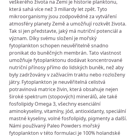
veškerého života na Zemi je historie planktonu,
která sahá více než 3 miliardy let zpět. Tyto
mikroorganismy jsou zodpovědné za vytváření
atmosféry planety Země a umožňují rozkvět života.
Tak si jen představte, jaký má nutriční potenciál a
význam. Díky svému složení je mořský
fytoplankton schopen neuvěřitelně snadno
pronikat do buněčných membrán. Tato vlastnost
umožňuje fytoplanktonu dodávat koncentrované
nutriční přínosy přímo do lidských buněk, než aby
byly zadržovány v zažívacím traktu nebo rozloženy
játry. Fytoplankton je neuvěřitelná celistvá
potravinová matrice živin, která obsahuje nejen
široké spektrum (stopových) minerálů, ale také
fosfolipidy Omega 3, všechny esenciální
aminokyseliny, vitamíny, jód, antioxidanty, speciální
mastné kyseliny, volné fosfolipidy, pigmenty a další.
Námi používaný Paleo Powders mořský
fytoplankton v této formulaci je 100% holandské