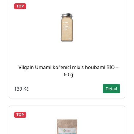
TOP
Vilgain Umami kořenící mix s houbami BIO –
60 g
139 Kč
Detail
TOP