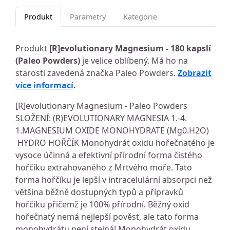
Produkt
Parametry
Kategorie
Produkt
[R]evolutionary Magnesium - 180 kapslí
(Paleo Powders)
je velice oblíbený. Má ho na
starosti zavedená značka Paleo Powders.
Zobrazit
více informací
.
[R]evolutionary Magnesium - Paleo Powders
SLOŽENÍ: (R)EVOLUTIONARY MAGNESIA 1.-4.
1.MAGNESIUM OXIDE MONOHYDRATE (Mg0.H2O)
HYDRO HOŘČÍK Monohydrát oxidu hořečnatého je
vysoce účinná a efektivní přírodní forma čistého
hořčíku extrahovaného z Mrtvého moře. Tato
forma hořčíku je lepší v intracelulární absorpci než
většina běžně dostupných typů a přípravků
hořčíku přičemž je 100% přírodní. Běžný oxid
hořečnatý nemá nejlepší pověst, ale tato forma
monohydrátu není stejná! Monohydrát oxidu