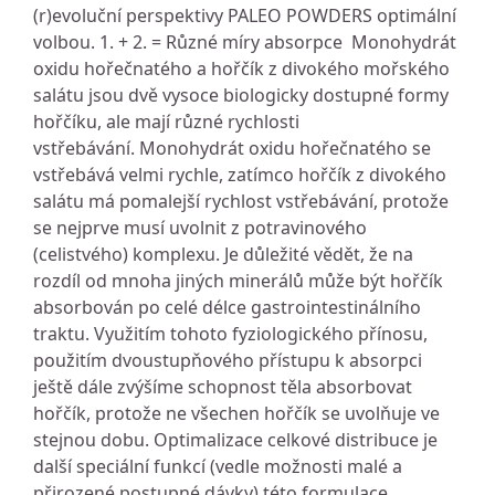
(r)evoluční perspektivy PALEO POWDERS optimální
volbou. 1. + 2. = Různé míry absorpce Monohydrát
oxidu hořečnatého a hořčík z divokého mořského
salátu jsou dvě vysoce biologicky dostupné formy
hořčíku, ale mají různé rychlosti
vstřebávání. Monohydrát oxidu hořečnatého se
vstřebává velmi rychle, zatímco hořčík z divokého
salátu má pomalejší rychlost vstřebávání, protože
se nejprve musí uvolnit z potravinového
(celistvého) komplexu. Je důležité vědět, že na
rozdíl od mnoha jiných minerálů může být hořčík
absorbován po celé délce gastrointestinálního
traktu. Využitím tohoto fyziologického přínosu,
použitím dvoustupňového přístupu k absorpci
ještě dále zvýšíme schopnost těla absorbovat
hořčík, protože ne všechen hořčík se uvolňuje ve
stejnou dobu. Optimalizace celkové distribuce je
další speciální funkcí (vedle možnosti malé a
přirozené postupné dávky) této formulace.