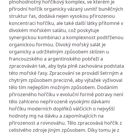
plnohodnotný hořčíkový komplex, ve kterém je
přírodní hořčík organicky vázaný uvnitř buněčných
struktur řas, dodává nejen vysokou přirozenou
koncentraci hořčíku, ale také další látky přítomné v
divokém mořském salátu, což poskytuje
synergickou kombinaci a komplexnost podtřženou
organickou formou. Divoký mořský salát je
organicky a udržitelným způsobem sklízen u
francouzského a argentinského pobřeží a
zpracováván tak, aby byla plně zachována podstata
této mořské řasy. Zpracování se provádí šetrným a
chytrým způsobem precizně, aby výtažek vyživoval
tělo tím nejlepším možným způsobem. Dodáním
přirozeného hořčíku v evoluční formě potravy není
tělo zahlceno nepřirozeně vysokými dávkami
hořčíku moderních doplňků válčících o nejvyšší
hodnoty mg na dávku a zapomínajících na
přirozenost a rovnováhu. Tělo zpracovává hořčík z
celistvého zdroje jiným způsobem. Díky tomu je z