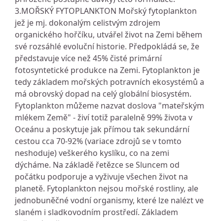
3.MOŘSKÝ FYTOPLANKTON Mořský fytoplankton
jež je mj. dokonalým celistvým zdrojem
organického hořčíku, utvářel život na Zemi během
své rozsáhlé evoluční historie. Předpokládá se, že
představuje více než 45% čisté primární
fotosyntetické produkce na Zemi. Fytoplankton je
tedy základem mořských potravních ekosystémů a
má obrovský dopad na celý globální biosystém.
Fytoplankton můžeme nazvat doslova "mateřským
mlékem Země" - živí totiž paralelně 99% života v
Oceánu a poskytuje jak přímou tak sekundární
cestou cca 70-92% (variace zdrojů se v tomto
neshoduje) veškerého kyslíku, co na zemi
dýcháme. Na základě řetězce se Sluncem od
počátku podporuje a vyživuje všechen život na
planetě. Fytoplankton nejsou mořské rostliny, ale
jednobuněčné vodní organismy, které lze nalézt ve
slaném i sladkovodním prostředí. Základem