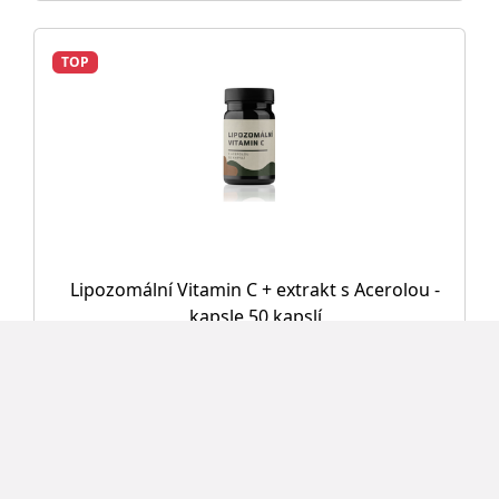
TOP
Lipozomální Vitamin C + extrakt s Acerolou -
kapsle 50 kapslí
255 Kč
Detail
TOP