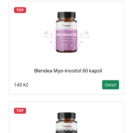
TOP
Blendea Myo-inositol 60 kapslí
149 Kč
Detail
TOP