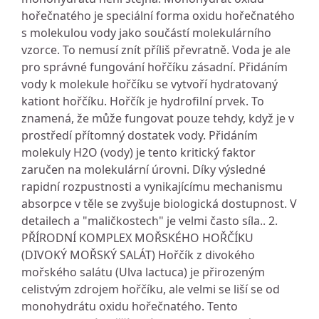
hořečnatého je speciální forma oxidu hořečnatého
s molekulou vody jako součástí molekulárního
vzorce. To nemusí znít příliš převratně. Voda je ale
pro správné fungování hořčíku zásadní. Přidáním
vody k molekule hořčíku se vytvoří hydratovaný
kationt hořčíku. Hořčík je hydrofilní prvek. To
znamená, že může fungovat pouze tehdy, když je v
prostředí přítomný dostatek vody. Přidáním
molekuly H2O (vody) je tento kritický faktor
zaručen na molekulární úrovni. Díky výsledné
rapidní rozpustnosti a vynikajícímu mechanismu
absorpce v těle se zvyšuje biologická dostupnost. V
detailech a "maličkostech" je velmi často síla.. 2.
PŘÍRODNÍ KOMPLEX MOŘSKÉHO HOŘČÍKU
(DIVOKÝ MOŘSKÝ SALÁT) Hořčík z divokého
mořského salátu (Ulva lactuca) je přirozeným
celistvým zdrojem hořčíku, ale velmi se liší se od
monohydrátu oxidu hořečnatého. Tento