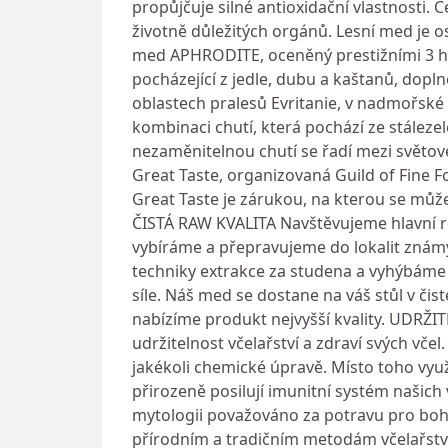
propůjčuje silné antioxidační vlastnosti
životně důležitých orgánů. Lesní med je o
med APHRODITE, oceněný prestižními 3 hv
pocházející z jedle, dubu a kaštanů, dopl
oblastech pralesů Evritanie, v nadmořské
kombinaci chutí, která pochází ze stáleze
nezaměnitelnou chutí se řadí mezi světov
Great Taste, organizovaná Guild of Fine 
Great Taste je zárukou, na kterou se můž
ČISTÁ RAW KVALITA Navštěvujeme hlavní r
vybíráme a přepravujeme do lokalit znám
techniky extrakce za studena a vyhýbáme 
síle. Náš med se dostane na váš stůl v či
nabízíme produkt nejvyšší kvality. UDRŽI
udržitelnost včelařství a zdraví svých včel
jakékoli chemické úpravě. Místo toho využ
přirozeně posilují imunitní systém našich 
mytologii považováno za potravu pro boh
přírodním a tradičním metodám včelař