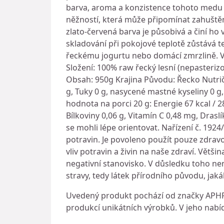
barva, aroma a konzistence tohoto medu 
něžností, která může připomínat zahuště
zlato-červená barva je působivá a činí ho
skladování při pokojové teplotě zůstává te
řeckému jogurtu nebo domácí zmrzlině. Vý
Složení: 100% raw řecký lesní (nepasteri
Obsah: 950g Krajina Původu: Řecko Nutričn
g, Tuky 0 g, nasycené mastné kyseliny 0 g, 
hodnota na porci 20 g: Energie 67 kcal / 2
Bílkoviny 0,06 g, Vitamín C 0,48 mg, Drasl
se mohli lépe orientovat. Nařízení č. 192
potravin. Je povoleno použít pouze zdra
vliv potravin a živin na naše zdraví. Větši
negativní stanovisko. V důsledku toho nen
stravy, tedy látek přírodního původu, jakák
Uvedený produkt pochází od značky APH
produkcí unikátních výrobků. V jeho nabí