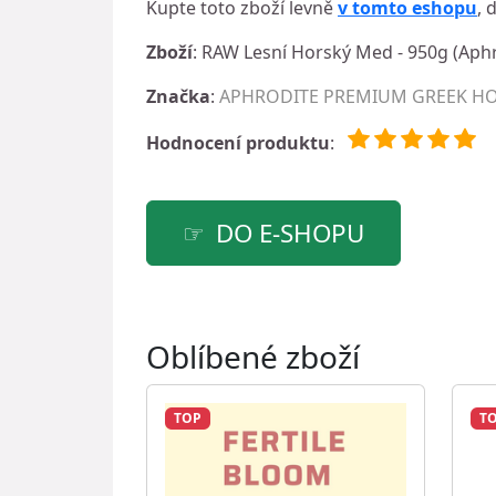
Kupte toto zboží levně
v tomto eshopu
, 
Zboží
: RAW Lesní Horský Med - 950g (Aph
Značka
:
APHRODITE PREMIUM GREEK H
Hodnocení produktu
:
DO E-SHOPU
Oblíbené zboží
TOP
T