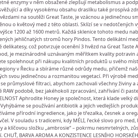
. Četné enzymy v něm obsažené zlepšují metabolismus a podp
svěžující a díky vysokému obsahu draslíku také prospívá zdr
ězdami na soutěži Great Taste, je vzácnou a jedinečnou s
něnou o květový med z této oblasti. Sklízí se v nedotčených
 výšce 1200 až 1600 metrů. Každá sklenice tohoto medu nab
lených jehličnatých stromů hory Pindos. Tento delikátní med
é delikatesy, což potvrzuje ocenění 3 hvězd na Great Taste 
Food, je mezinárodně uznávaným měřítkem kvality potravin 
ete spolehnout při nákupu kvalitních produktů u svého mís
egiony v Řecku a sbíráme různé odrůdy medu, přičemž naše 
ých svou jedinečnou a rozmanitou vegetací. Při výrobě me
se průmyslové filtraci, abychom zachovali všechny živiny a
sté RAW podobě, bez jakéhokoli zpracování, zahřívání či past
TELNOST Aphrodite Honey je společnost, která klade velký d
. Vyhýbáme se používání antibiotik a jejich vedlejších produk
íváme přírodní ingredience, jako je třezalka, česnek a oreg
včel. V souladu s tradicemi, kdy MÉLI, řecké slovo pro med,
y a klíčovou složku „ambrosie“ – pokrmu nesmrtelných, zů
ství. CHUŤ, BARVA AROMA A KONZISTENCE LESNÍHO HORSKÉ