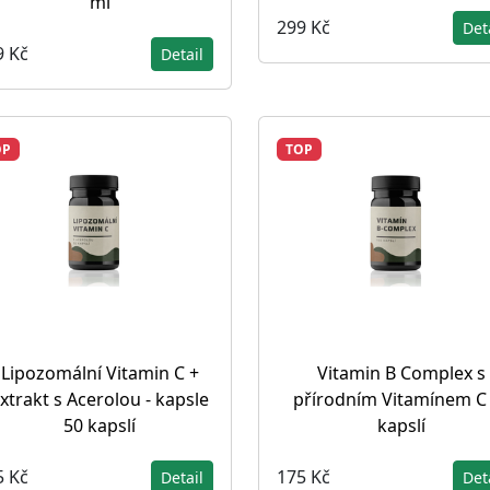
ml
299 Kč
Det
9 Kč
Detail
OP
TOP
Lipozomální Vitamin C +
Vitamin B Complex s
xtrakt s Acerolou - kapsle
přírodním Vitamínem C
50 kapslí
kapslí
5 Kč
175 Kč
Detail
Det