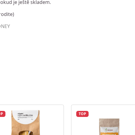
dokud je ještě skladem.
rodite)
ONEY
OP
TOP