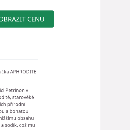
OBRAZIT CENU
značka APHRODITE
ci Petrinon v
oditě, starověké
ich přírodní
ou a bohatou
 nižšímu obsahu
o a sodík, což mu