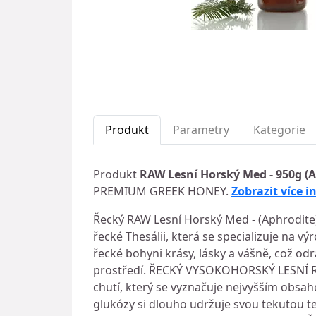
Produkt
Parametry
Kategorie
Produkt
RAW Lesní Horský Med - 950g (A
PREMIUM GREEK HONEY.
Zobrazit více i
Řecký RAW Lesní Horský Med - (Aphrodite)
řecké Thesálii, která se specializuje na 
řecké bohyni krásy, lásky a vášně, což odr
prostředí. ŘECKÝ VYSOKOHORSKÝ LESNÍ R
chutí, který se vyznačuje nejvyšším obs
glukózy si dlouho udržuje svou tekutou tex