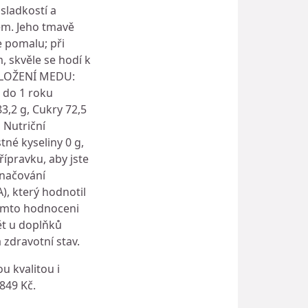
sladkostí a
em. Jeho tmavě
e pomalu; při
, skvěle se hodí k
. SLOŽENÍ MEDU:
 do 1 roku
3,2 g, Cukry 72,5
g Nutriční
tné kyseliny 0 g,
řípravku, aby jste
značování
, který hodnotil
 tomto hodnoceni
ět u doplňků
 zdravotní stav.
 kvalitou i
849 Kč.