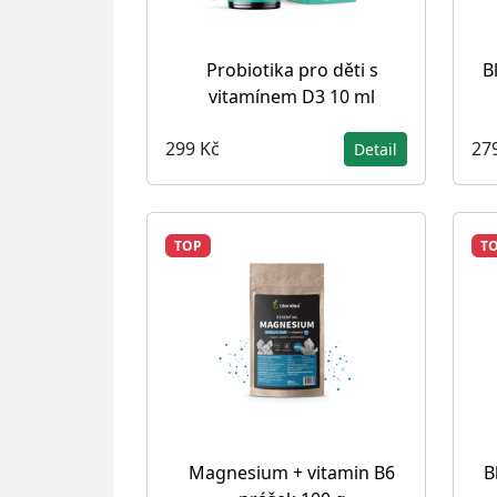
Probiotika pro děti s
B
vitamínem D3 10 ml
299 Kč
27
Detail
TOP
T
Magnesium + vitamin B6
B