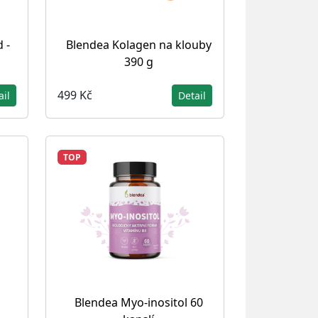
 -
Blendea Kolagen na klouby
390 g
499 Kč
ail
Detail
TOP
Blendea Myo-inositol 60