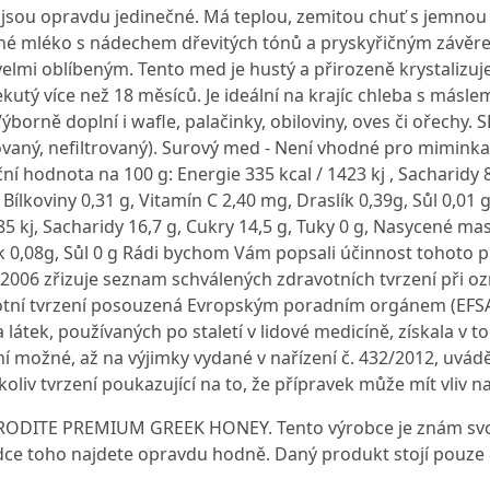
jsou opravdu jedinečné. Má teplou, zemitou chuť s jemnou 
né mléko s nádechem dřevitých tónů a pryskyřičným závěr
 velmi oblíbeným. Tento med je hustý a přirozeně krystalizuj
kutý více než 18 měsíců. Je ideální na krajíc chleba s máslem
borně doplní i wafle, palačinky, obiloviny, oves či ořechy
zovaný, nefiltrovaný). Surový med - Není vhodné pro miminka
í hodnota na 100 g: Energie 335 kcal / 1423 kj , Sacharidy 8
Bílkoviny 0,31 g, Vitamín C 2,40 mg, Draslík 0,39g, Sůl 0,01 
85 kj, Sacharidy 16,7 g, Cukry 14,5 g, Tuky 0 g, Nasycené mas
ík 0,08g, Sůl 0 g Rádi bychom Vám popsali účinnost tohoto p
4/2006 zřizuje seznam schválených zdravotních tvrzení při o
votní tvrzení posouzená Evropským poradním orgánem (EFSA)
na látek, používaných po staletí v lidové medicíně, získala v
í možné, až na výjimky vydané v nařízení č. 432/2012, uvád
oliv tvrzení poukazující na to, že přípravek může mít vliv na
RODITE PREMIUM GREEK HONEY. Tento výrobce je znám svou
dce toho najdete opravdu hodně. Daný produkt stojí pouze 