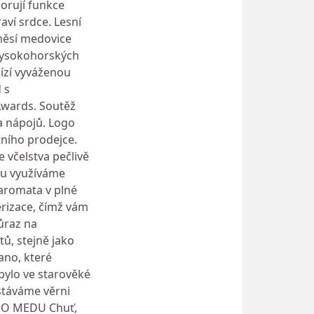
orují funkce
aví srdce. Lesní
měsí medovice
 vysokohorských
ízí vyváženou
 s
Awards. Soutěž
a nápojů. Logo
tního prodejce.
včelstva pečlivě
du využíváme
 aromata v plné
erizace, čímž vám
ůraz na
tů, stejně jako
ano, které
 bylo ve starověké
stáváme věrni
HO MEDU Chuť,