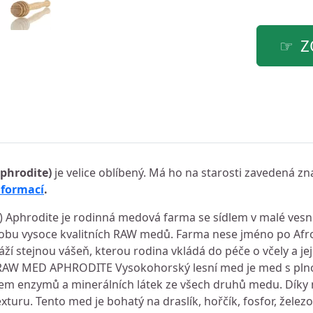
Z
phrodite)
je velice oblíbený. Má ho na starosti zavedená 
nformací
.
 Aphrodite je rodinná medová farma se sídlem v malé vesni
výrobu vysoce kvalitních RAW medů. Farma nese jméno po Afr
áží stejnou vášeň, kterou rodina vkládá do péče o včely a jej
AW MED APHRODITE Vysokohorský lesní med je med s pln
ahem enzymů a minerálních látek ze všech druhů medu. Díky
turu. Tento med je bohatý na draslík, hořčík, fosfor, želez