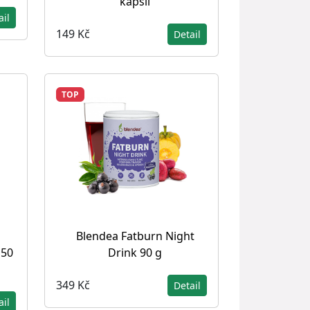
kapslí
ail
149 Kč
Detail
TOP
Blendea Fatburn Night
 50
Drink 90 g
349 Kč
Detail
ail