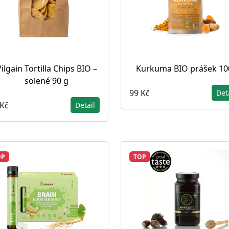
ilgain Tortilla Chips BIO –
Kurkuma BIO prášek 10
solené 90 g
99 Kč
Det
 Kč
Detail
OP
TOP