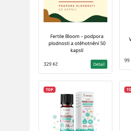
Fertile Bloom – podpora
V
plodnosti a otěhotnění 50
kapslí
99
329 Kč
Detail
TOP
T