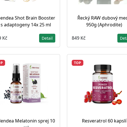
lendea Shot Brain Booster
Řecký RAW dubový med
s adaptogeny 14x 25 ml
950g (Aphrodite)
9 Kč
849 Kč
Detail
Det
OP
TOP
lendea Melatonin sprej 10
Resveratrol 60 kapslí