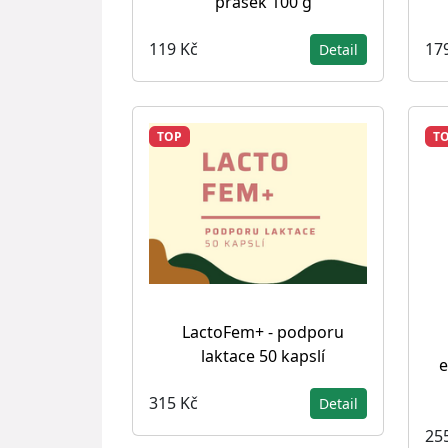
prášek 100 g
119 Kč
17
Detail
TOP
T
LactoFem+ - podporu
laktace 50 kapslí
e
315 Kč
Detail
25