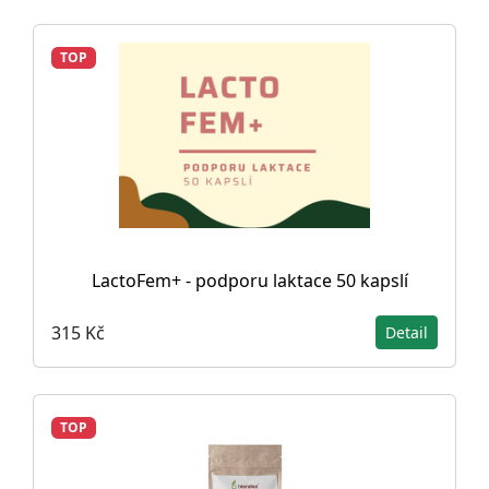
TOP
LactoFem+ - podporu laktace 50 kapslí
315 Kč
Detail
TOP