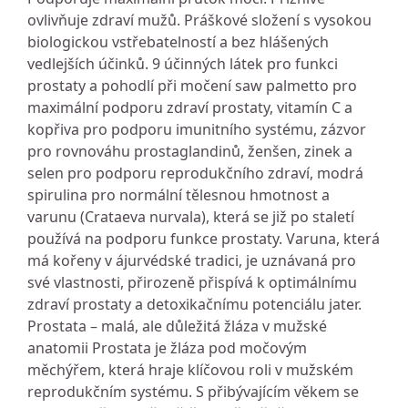
ovlivňuje zdraví mužů. Práškové složení s vysokou
biologickou vstřebatelností a bez hlášených
vedlejších účinků. 9 účinných látek pro funkci
prostaty a pohodlí při močení saw palmetto pro
maximální podporu zdraví prostaty, vitamín C a
kopřiva pro podporu imunitního systému, zázvor
pro rovnováhu prostaglandinů, ženšen, zinek a
selen pro podporu reprodukčního zdraví, modrá
spirulina pro normální tělesnou hmotnost a
varunu (Crataeva nurvala), která se již po staletí
používá na podporu funkce prostaty. Varuna, která
má kořeny v ájurvédské tradici, je uznávaná pro
své vlastnosti, přirozeně přispívá k optimálnímu
zdraví prostaty a detoxikačnímu potenciálu jater.
Prostata – malá, ale důležitá žláza v mužské
anatomii Prostata je žláza pod močovým
měchýřem, která hraje klíčovou roli v mužském
reprodukčním systému. S přibývajícím věkem se