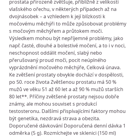
prostata přirozeně zvětšuje, přibližně z velikosti
vlašského ořechu, v některých případech až na
dvojnásobek – a vzhledem k její blízkosti k
močovému měchýři to může způsobovat problémy
s močovým měchýřem a průtokem moči.
Výsledkem mohou být nepříjemné problémy, jako
např. časté, dlouhé a bolestivé močení, a to i v noci,
neschopnost oddálit močení, slabý nebo
přerušovaný proud moči, pocit neúplného
vyprázdnění močového měchýře, Celková únava.
Ke zvětšení prostaty obvykle dochází v dospělosti,
po 50. roce života Zvětšenou prostatu má 50 %
mužů ve věku 51 až 60 let a až 90 % mužů starších
80 let**. Příčiny zvětšené prostaty nejsou dobře
známy, ale mohou souviset s produkcí
testosteronu. Dalšími přispívajícími faktory mohou
být genetika, nezdravá strava a obezita.
Doporučené dávkování Doporučená denní dávka 1
odměrka (5 g). Rozmíchejte ve sklenici (150 ml)