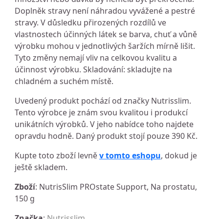
Doplněk stravy není náhradou vyvážené a pestré
stravy. V důsledku přirozených rozdílů ve
vlastnostech účinných látek se barva, chuť a vůně
výrobku mohou v jednotlivých šaržích mírně lišit.
Tyto změny nemají vliv na celkovou kvalitu a
účinnost výrobku. Skladování: skladujte na
chladném a suchém místě.
Uvedený produkt pochází od značky Nutrisslim.
Tento výrobce je znám svou kvalitou i produkcí
unikátních výrobků. V jeho nabídce toho najdete
opravdu hodně. Daný produkt stojí pouze 390 Kč.
Kupte toto zboží levně
v tomto eshopu
, dokud je
ještě skladem.
Zboží
: NutrisSlim PROstate Support, Na prostatu,
150 g
Značka
:
Nutrisslim