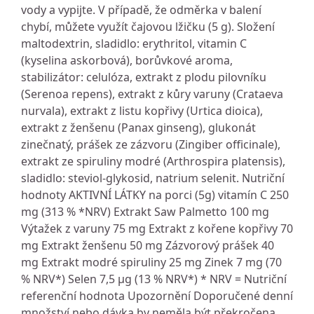
vody a vypijte. V případě, že odměrka v balení
chybí, můžete využít čajovou lžičku (5 g). Složení
maltodextrin, sladidlo: erythritol, vitamin C
(kyselina askorbová), borůvkové aroma,
stabilizátor: celulóza, extrakt z plodu pilovníku
(Serenoa repens), extrakt z kůry varuny (Crataeva
nurvala), extrakt z listu kopřivy (Urtica dioica),
extrakt z ženšenu (Panax ginseng), glukonát
zinečnatý, prášek ze zázvoru (Zingiber officinale),
extrakt ze spiruliny modré (Arthrospira platensis),
sladidlo: steviol-glykosid, natrium selenit. Nutriční
hodnoty AKTIVNÍ LÁTKY na porci (5g) vitamín C 250
mg (313 % *NRV) Extrakt Saw Palmetto 100 mg
Výtažek z varuny 75 mg Extrakt z kořene kopřivy 70
mg Extrakt ženšenu 50 mg Zázvorový prášek 40
mg Extrakt modré spiruliny 25 mg Zinek 7 mg (70
% NRV*) Selen 7,5 μg (13 % NRV*) * NRV = Nutriční
referenční hodnota Upozornění Doporučené denní
množství nebo dávka by neměla být překročena.