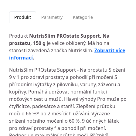
Produkt
Parametry
Kategorie
Produkt
NutrisSlim PROstate Support, Na
prostatu, 150 g
je velice oblíbený. Má ho na
starosti zavedená značka Nutrisslim.
Zobrazit více
informací
.
NutrisSlim PROstate Support - Na prostatu Složení
9 v 1 pro zdraví prostaty a pohodlí při močení S
přírodními výtažky z pilovníku, varuny, zázvoru a
kopřivy. Pomáhá udržovat normální funkci
močových cest u mužů. Hlavní výhody Pro muže po
čtyřicítce, padesátce a starší. Zlepšení průtoku
moči o 66 %* po 2 měsících užívání. Výrazné
snížení nočního močení o 60 %. 9 účinných látek
pro zdraví prostaty ² a pohodlí při močení.
Podporuje maximální průtok moči. Příznivě