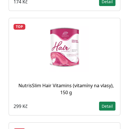
174 Kč
Detail
TOP
NutrisSlim Hair Vitamins (vitamíny na vlasy),
150 g
299 Kč
Detail