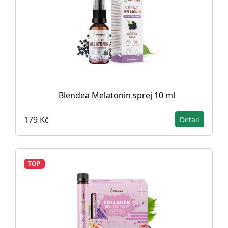
Blendea Melatonin sprej 10 ml
179 Kč
Detail
TOP