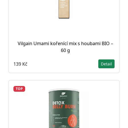
Vilgain Umami kořenící mix s houbami BIO –
60 g
139 Kč
Detail
TOP