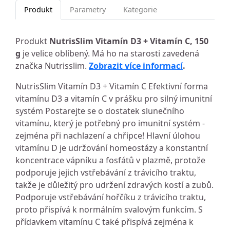
Produkt
Parametry
Kategorie
Produkt
NutrisSlim Vitamín D3 + Vitamín C, 150
g
je velice oblíbený. Má ho na starosti zavedená
značka Nutrisslim.
Zobrazit více informací
.
NutrisSlim Vitamín D3 + Vitamín C Efektivní forma
vitamínu D3 a vitamín C v prášku pro silný imunitní
systém Postarejte se o dostatek slunečního
vitamínu, který je potřebný pro imunitní systém -
zejména při nachlazení a chřipce! Hlavní úlohou
vitamínu D je udržování homeostázy a konstantní
koncentrace vápníku a fosfátů v plazmě, protože
podporuje jejich vstřebávání z trávicího traktu,
takže je důležitý pro udržení zdravých kostí a zubů.
Podporuje vstřebávání hořčíku z trávicího traktu,
proto přispívá k normálním svalovým funkcím. S
přídavkem vitamínu C také přispívá zejména k