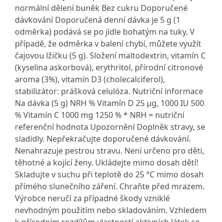
normální dělení buněk Bez cukru Doporučené
dávkování Doporučená denní dávka je 5 g (1
odměrka) podává se po jídle bohatým na tuky. V
případě, že odměrka v balení chybí, můžete využít
čajovou lžičku (5 g). Složení maltodextrin, vitamín C
(kyselina askorbová), erythritol, přírodní citronové
aroma (3%), vitamín D3 (cholecalciferol),
stabilizátor: prášková celulóza. Nutriční informace
Na dávka (5 g) NRH % Vitamín D 25 μg, 1000 IU 500
% Vitamín C 1000 mg 1250 % * NRH = nutriční
referenční hodnota Upozornění Doplněk stravy, se
sladidly. Nepřekračujte doporučené dávkování.
Nenahrazuje pestrou stravu. Není určeno pro děti,
těhotné a kojící ženy. Ukládejte mimo dosah dětí!
Skladujte v suchu při teplotě do 25 °C mimo dosah
přímého slunečního záření. Chraňte před mrazem.
Výrobce neručí za případné škody vzniklé
nevhodným použitím nebo skladováním. Vzhledem