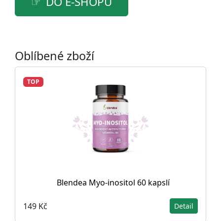
DO E-SHOPU
Oblíbené zboží
TOP
Blendea Myo-inositol 60 kapslí
149 Kč
Detail