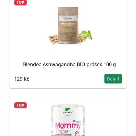
TOP
Blendea Ashwagandha BIO prášek 100 g
129 Kč
Detail
TOP