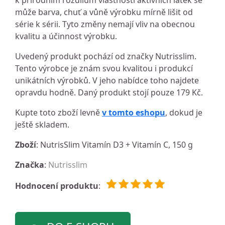
k přírodním rozdílům vlastností aktivních látek se
může barva, chuť a vůně výrobku mírně lišit od
série k sérii. Tyto změny nemají vliv na obecnou
kvalitu a účinnost výrobku.
Uvedený produkt pochází od značky Nutrisslim.
Tento výrobce je znám svou kvalitou i produkcí
unikátních výrobků. V jeho nabídce toho najdete
opravdu hodně. Daný produkt stojí pouze 179 Kč.
Kupte toto zboží levně
v tomto eshopu
, dokud je
ještě skladem.
Zboží
: NutrisSlim Vitamín D3 + Vitamín C, 150 g
Značka
:
Nutrisslim
Hodnocení produktu
: