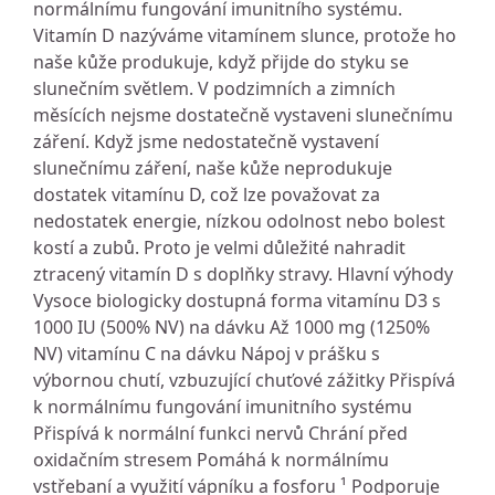
normálnímu fungování imunitního systému.
Vitamín D nazýváme vitamínem slunce, protože ho
naše kůže produkuje, když přijde do styku se
slunečním světlem. V podzimních a zimních
měsících nejsme dostatečně vystaveni slunečnímu
záření. Když jsme nedostatečně vystavení
slunečnímu záření, naše kůže neprodukuje
dostatek vitamínu D, což lze považovat za
nedostatek energie, nízkou odolnost nebo bolest
kostí a zubů. Proto je velmi důležité nahradit
ztracený vitamín D s doplňky stravy. Hlavní výhody
Vysoce biologicky dostupná forma vitamínu D3 s
1000 IU (500% NV) na dávku Až 1000 mg (1250%
NV) vitamínu C na dávku Nápoj v prášku s
výbornou chutí, vzbuzující chuťové zážitky Přispívá
k normálnímu fungování imunitního systému
Přispívá k normální funkci nervů Chrání před
oxidačním stresem Pomáhá k normálnímu
vstřebaní a využití vápníku a fosforu ¹ Podporuje