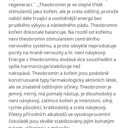
regeneraci.´´ ,,Theobromin je ve stejné třídě
stimulantů jako kofein, ale je zcela odlišný, protože
nabízí déle trvající a uvolněnější energii bez
prudkého výkyvu a následného pádu. Theobromin
kofein dokonale balancuje. Na rozdíl od kofeinu
není theobromin stimulantem centrálního
nervového systému, a proto obvykle neprodukuje
pocity na hraně nervozity a hl. není návykový.
Energie z theobrominu dodává více soustředění a
spíše harmonizuje/stabilizuje než
nakopává. Theobromin a kofein jsou podobně
konstruované typy farmakologicky aktivních látek,
ale se znatelně odlišnými účinky. Theobromin je
jemný, mírný, má pomalý nástup, je dlouhodobý a
není návykový, zatímco kofein je intenzivní, silný,
rychle působící, krátkodobý a zcela návykový.
Efekty přírodních alkaloidů ve vysokoprocentní
čokoládě jsou skvěle stabilizovány jejím bohatým