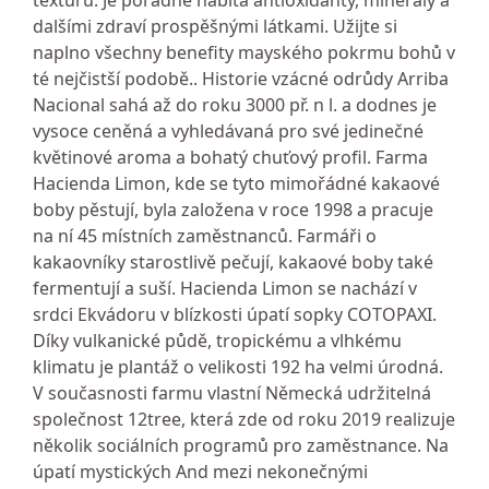
texturu. Je pořádně nabitá antioxidanty, minerály a
dalšími zdraví prospěšnými látkami. Užijte si
naplno všechny benefity mayského pokrmu bohů v
té nejčistší podobě.. Historie vzácné odrůdy Arriba
Nacional sahá až do roku 3000 př. n l. a dodnes je
vysoce ceněná a vyhledávaná pro své jedinečné
květinové aroma a bohatý chuťový profil. Farma
Hacienda Limon, kde se tyto mimořádné kakaové
boby pěstují, byla založena v roce 1998 a pracuje
na ní 45 místních zaměstnanců. Farmáři o
kakaovníky starostlivě pečují, kakaové boby také
fermentují a suší. Hacienda Limon se nachází v
srdci Ekvádoru v blízkosti úpatí sopky COTOPAXI.
Díky vulkanické půdě, tropickému a vlhkému
klimatu je plantáž o velikosti 192 ha velmi úrodná.
V současnosti farmu vlastní Německá udržitelná
společnost 12tree, která zde od roku 2019 realizuje
několik sociálních programů pro zaměstnance. Na
úpatí mystických And mezi nekonečnými