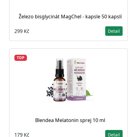
Železo bisglycinát MagChel - kapsle 50 kapslí
299 Kč
Detail
TOP
Blendea Melatonin sprej 10 ml
179 Kč
Detail