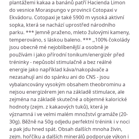
plantážemi kakaa a banánů patří Hacienda Limon
do vesnice Moraspungo v provincii Cotopaxi v
Ekvádoru. Cotopaxi je také 5900 m vysoká aktivní
sopka, která se nachází uprostřed národního
parku. *** Jemně praženo, mleto žulovými kameny,
temperováno, s láskou baleno. *** ,,100% čokolády
jsou obecně mé nejoblíbenější a osobně je
používám i jako přírodní tonikum/energizér před
tréninky - nepůsobí stimulačně a bez reálné
energie jako například káva/nakopávače a
nezasahují ani do spánku ani do CNS - jsou
vybalancovány vysokým obsahem theobrominu a
nejsou energizérem jen na základě stimulace, ale
zejména na základě skutečné a objemné kalorické
hodnoty (zejm. z kakaových tuků), která je
významná i ve velmi malém množství gramáže (20-
30g). Běžně na 50g odjedu perfektní trénink i v noci
a pak jdu hned spát. Obsah dalších mnoha živin,
zejm. hořčíku a dalších minerálů podporuje výkon i