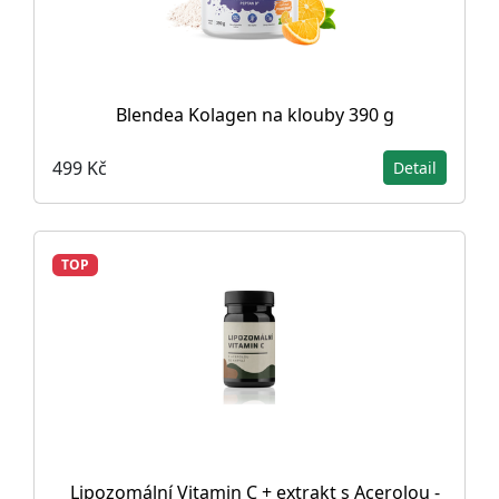
Blendea Kolagen na klouby 390 g
499 Kč
Detail
TOP
Lipozomální Vitamin C + extrakt s Acerolou -