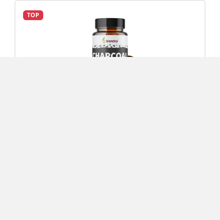
TOP
Aktivní uhlí 60 kapslí
149 Kč
Detail
TOP