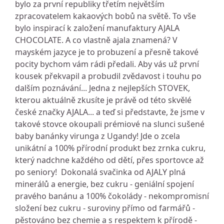
bylo za první republiky třetím největším
zpracovatelem kakaových bobů na světě. To vše
bylo inspirací k založení manufaktury AJALA
CHOCOLATE. A co vlastně ajala znamená? V
mayském jazyce je to probuzení a přesně takové
pocity bychom vám rádi předali. Aby vás už první
kousek překvapil a probudil zvědavost i touhu po
dalším poznávání... Jedna z nejlepších STOVEK,
kterou aktuálně zkusíte je právě od této skvělé
české značky AJALA... a teď si představte, že jsme v
takové stovce okoupali prémiové na slunci sušené
baby banánky virunga z Ugandy! Jde o zcela
unikátní a 100% přírodní produkt bez zrnka cukru,
který nadchne každého od dětí, přes sportovce až
po seniory! Dokonalá svačinka od AJALY plná
minerálů a energie, bez cukru - geniální spojení
pravého banánu a 100% čokolády - nekompromisní
složení bez cukru - suroviny přímo od farmářů -
pěstováno bez chemie a s respektem k přírodě -