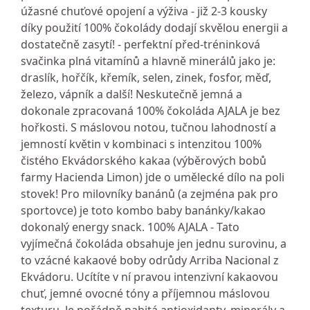
úžasné chuťové opojení a výživa - již 2-3 kousky
díky použití 100% čokolády dodají skvělou energii a
dostatečně zasytí! - perfektní před-tréninková
svačinka plná vitamínů a hlavně minerálů jako je:
draslík, hořčík, křemík, selen, zinek, fosfor, měď,
železo, vápník a další! Neskutečně jemná a
dokonale zpracovaná 100% čokoláda AJALA je bez
hořkosti. S máslovou notou, tučnou lahodností a
jemností květin v kombinaci s intenzitou 100%
čistého Ekvádorského kakaa (výběrových bobů
farmy Hacienda Limon) jde o umělecké dílo na poli
stovek! Pro milovníky banánů (a zejména pak pro
sportovce) je toto kombo baby banánky/kakao
dokonalý energy snack. 100% AJALA - Tato
vyjímečná čokoláda obsahuje jen jednu surovinu, a
to vzácné kakaové boby odrůdy Arriba Nacional z
Ekvádoru. Ucítíte v ní pravou intenzivní kakaovou
chuť, jemné ovocné tóny a příjemnou máslovou