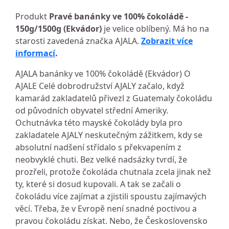
Produkt
Pravé banánky ve 100% čokoládě -
150g/1500g (Ekvádor)
je velice oblíbený. Má ho na
starosti zavedená značka AJALA.
Zobrazit více
informací
.
AJALA banánky ve 100% čokoládě (Ekvádor) O
AJALE Celé dobrodružství AJALY začalo, když
kamarád zakladatelů přivezl z Guatemaly čokoládu
od původních obyvatel střední Ameriky.
Ochutnávka této mayské čokolády byla pro
zakladatele AJALY neskutečným zážitkem, kdy se
absolutní nadšení střídalo s překvapením z
neobvyklé chuti. Bez velké nadsázky tvrdí, že
prozřeli, protože čokoláda chutnala zcela jinak než
ty, které si dosud kupovali. A tak se začali o
čokoládu více zajímat a zjistili spoustu zajímavých
věcí. Třeba, že v Evropě není snadné poctivou a
pravou čokoládu získat. Nebo, že Československo