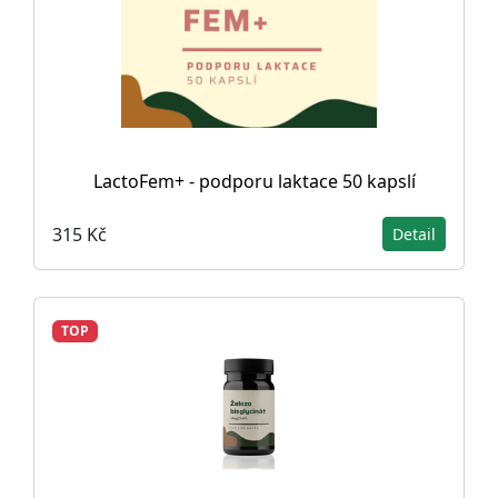
LactoFem+ - podporu laktace 50 kapslí
315 Kč
Detail
TOP