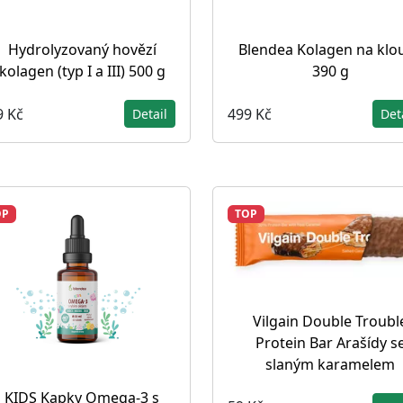
Hydrolyzovaný hovězí
Blendea Kolagen na klo
kolagen (typ I a III) 500 g
390 g
9 Kč
499 Kč
Detail
Det
OP
TOP
Vilgain Double Troubl
Protein Bar Arašídy s
slaným karamelem
KIDS Kapky Omega-3 s