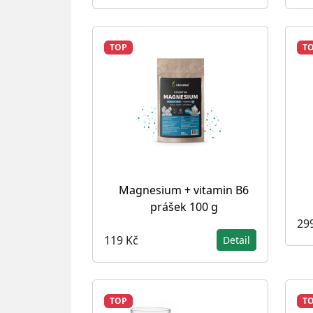
TOP
T
Magnesium + vitamin B6
prášek 100 g
29
119 Kč
Detail
TOP
T