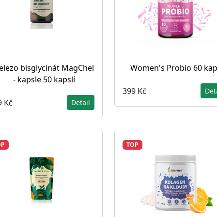
elezo bisglycinát MagChel
Women's Probio 60 kap
- kapsle 50 kapslí
399 Kč
Det
9 Kč
Detail
OP
TOP