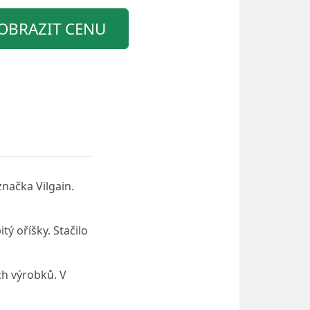
OBRAZIT CENU
značka Vilgain.
ý oříšky. Stačilo
ch výrobků. V