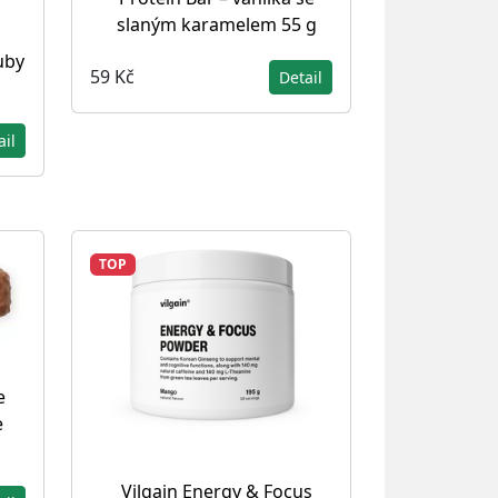
slaným karamelem 55 g
uby
59 Kč
Detail
ail
TOP
e
e
Vilgain Energy & Focus