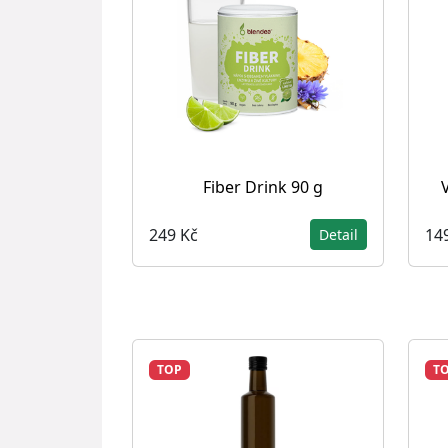
Fiber Drink 90 g
V
249 Kč
14
Detail
TOP
T