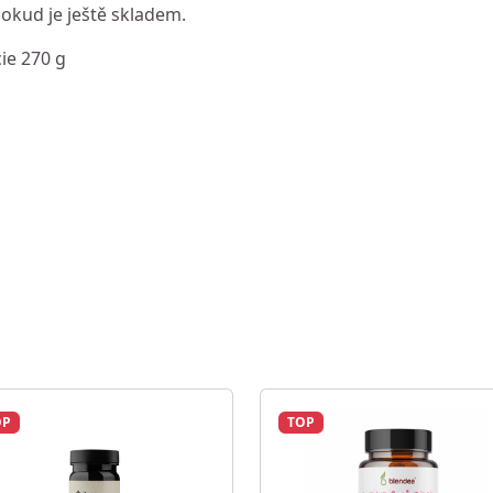
dokud je ještě skladem.
cie 270 g
OP
TOP