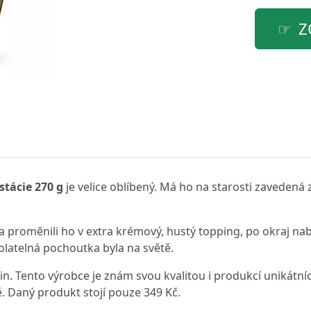
Z
stácie 270 g
je velice oblíbený. Má ho na starosti zavedená 
 proměnili ho v extra krémový, hustý topping, po okraj nabit
dolatelná pochoutka byla na světě.
n. Tento výrobce je znám svou kvalitou i produkcí unikátní
 Daný produkt stojí pouze 349 Kč.