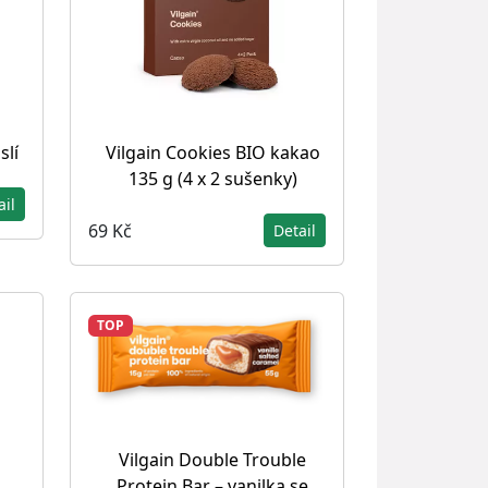
slí
Vilgain Cookies BIO kakao
135 g (4 x 2 sušenky)
ail
69 Kč
Detail
TOP
Vilgain Double Trouble
Protein Bar – vanilka se