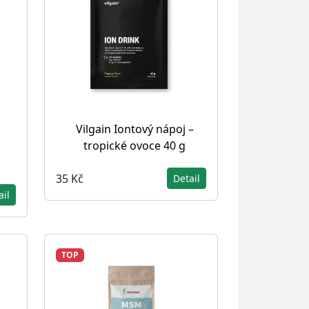
Vilgain Iontový nápoj –
tropické ovoce 40 g
35 Kč
Detail
ail
TOP