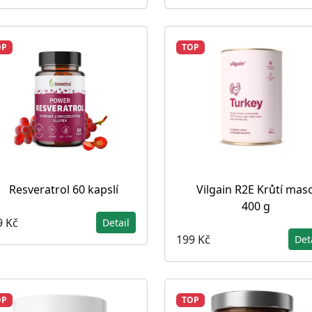
OP
TOP
Resveratrol 60 kapslí
Vilgain R2E Krůtí mas
400 g
9 Kč
Detail
199 Kč
Det
OP
TOP