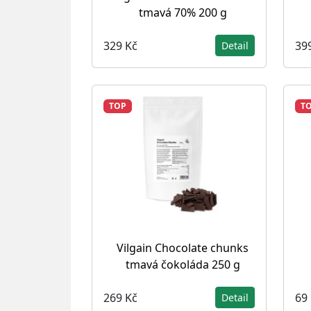
tmavá 70% 200 g
329 Kč
39
Detail
TOP
T
Vilgain Chocolate chunks
tmavá čokoláda 250 g
269 Kč
69
Detail