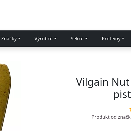
Značky
Výrobce
Sekce
Proteiny
Vilgain Nu
pis
Produkt od znač