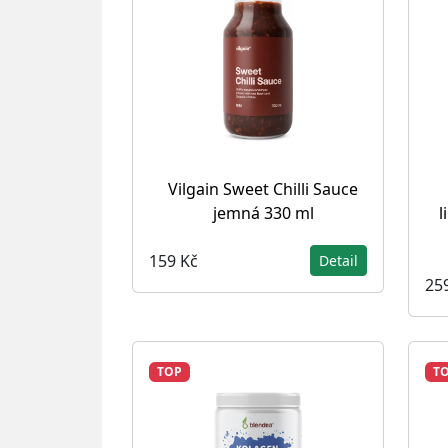
Vilgain Sweet Chilli Sauce
jemná 330 ml
l
159 Kč
Detail
25
TOP
T