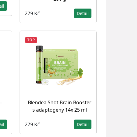
ail
279 Kč
Detail
TOP
–
Blendea Shot Brain Booster
s adaptogeny 14x 25 ml
279 Kč
ail
Detail