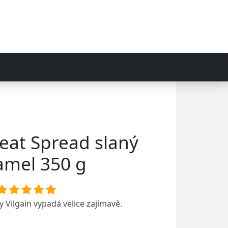
heat Spread slaný
amel 350 g
ky
Vilgain
vypadá velice zajímavě.