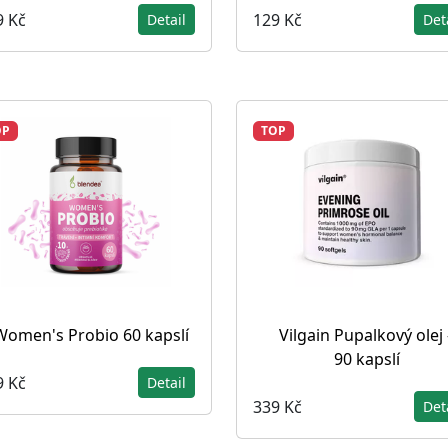
9 Kč
129 Kč
Detail
Det
OP
TOP
Women's Probio 60 kapslí
Vilgain Pupalkový olej 
90 kapslí
9 Kč
Detail
339 Kč
Det