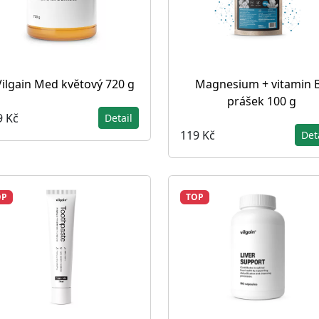
Vilgain Med květový 720 g
Magnesium + vitamin 
prášek 100 g
9 Kč
Detail
119 Kč
Det
OP
TOP