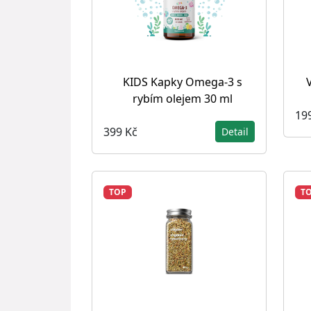
KIDS Kapky Omega-3 s
rybím olejem 30 ml
19
399 Kč
Detail
TOP
T