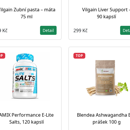
ilgain Zubní pasta – máta
Vilgain Liver Support 
75 ml
90 kapslí
9 Kč
299 Kč
Detail
Det
OP
TOP
AMIX Performance E-Lite
Blendea Ashwagandha 
Salts, 120 kapslí
prášek 100 g