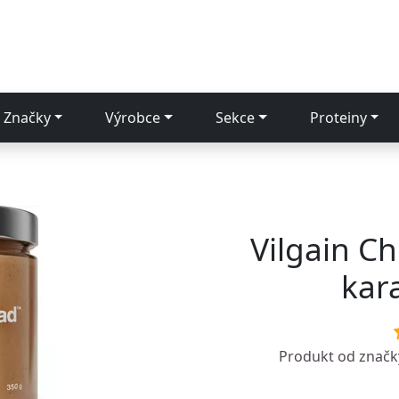
Značky
Výrobce
Sekce
Proteiny
Vilgain C
kar
Produkt od znač