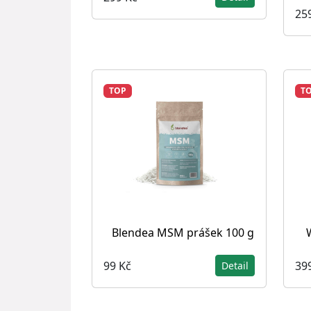
25
TOP
T
Blendea MSM prášek 100 g
99 Kč
39
Detail