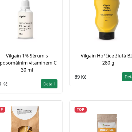
Vilgain 1% Sérum s
Vilgain Hořčice žlutá B
iposomálním vitaminem C
280 g
30 ml
89 Kč
Det
9 Kč
Detail
OP
TOP