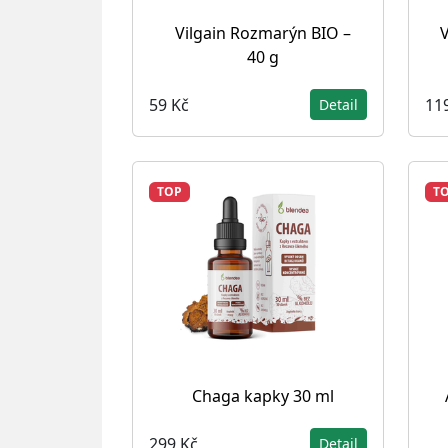
Vilgain Rozmarýn BIO –
V
40 g
59 Kč
11
Detail
TOP
T
Chaga kapky 30 ml
299 Kč
Detail