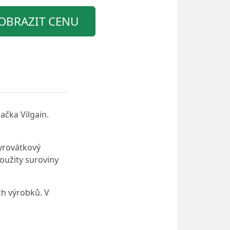
OBRAZIT CENU
ačka Vilgain.
yrovátkový
oužity suroviny
ch výrobků. V