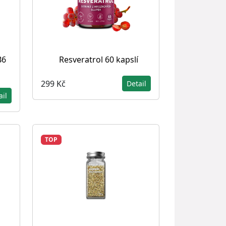
B6
Resveratrol 60 kapslí
299 Kč
Detail
ail
TOP