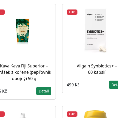
OP
TOP
Kava Kava Fiji Superior –
Vilgain Synbiotics+ –
rášek z kořene (pepřovník
60 kapslí
opojný) 50 g
499 Kč
Det
5 Kč
Detail
OP
TOP