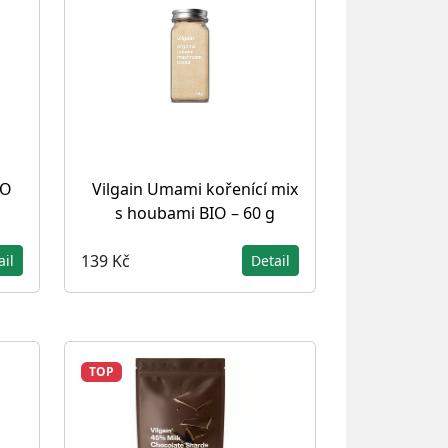
IO
Vilgain Umami kořenící mix
s houbami BIO – 60 g
139 Kč
ail
Detail
TOP