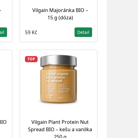
–
Vilgain Majoránka BIO –
15 g (dóza)
59 Kč
ail
Detail
TOP
BIO
Vilgain Plant Protein Nut
Spread BIO – kešu a vanilka
250 g