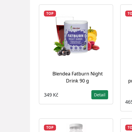
TOP
T
Blendea Fatburn Night
Drink 90 g
p
349 Kč
Detail
46
TOP
T