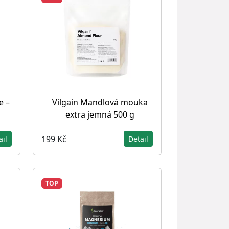
e –
Vilgain Mandlová mouka
extra jemná 500 g
199 Kč
ail
Detail
TOP