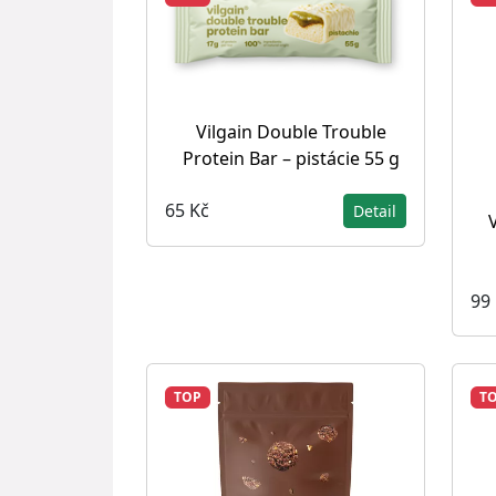
Vilgain Double Trouble
Protein Bar – pistácie 55 g
65 Kč
Detail
V
99
TOP
T