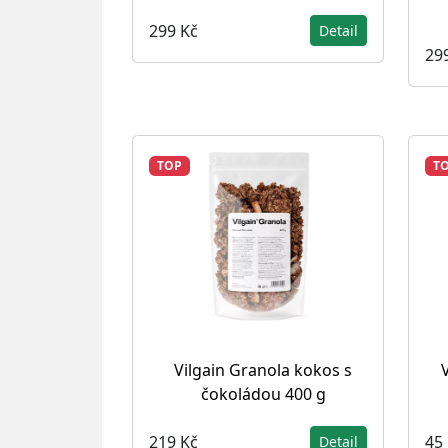
299 Kč
Detail
29
TOP
T
Vilgain Granola kokos s
čokoládou 400 g
219 Kč
45
Detail