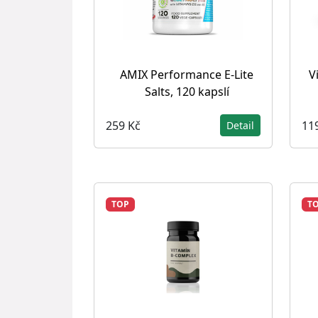
AMIX Performance E-Lite
V
Salts, 120 kapslí
259 Kč
11
Detail
TOP
T