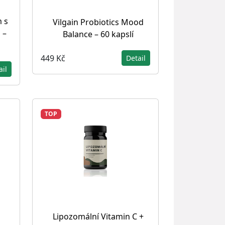
m s
Vilgain Probiotics Mood
 –
Balance – 60 kapslí
449 Kč
Detail
ail
TOP
Lipozomální Vitamin C +