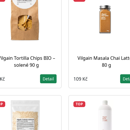
ilgain Tortilla Chips BIO –
Vilgain Masala Chai Latt
solené 90 g
80 g
 Kč
109 Kč
Detail
Det
OP
TOP