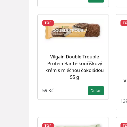
TOP
T
Vilgain Double Trouble
Protein Bar Lískooříškový
krém s mléčnou čokoládou
55 g
V
59 Kč
Detail
13
TOP
T