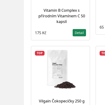
Vitamin B Complex s
přírodním Vitamínem C 50
kapslí
65
175 Kč
Detail
TOP
T
Vilgain Čokopecičky 250 g