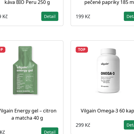
káva BIO Peru 250 g
pečené papriky 185 m
9 Kč
199 Kč
Detail
Det
OP
TOP
Vilgain Energy gel – citron
Vilgain Omega-3 60 kap
a matcha 40 g
299 Kč
Det
 Kč
Detail