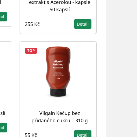
l
extrakt s Acerolou - kapsle
50 kapslí
ail
255 Kč
Detail
TOP
slí
Vilgain Kečup bez
přidaného cukru – 310 g
ail
55 Kč
Detail