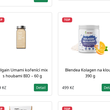
OP
TOP
ilgain Umami kořenící mix
Blendea Kolagen na klo
s houbami BIO – 60 g
390 g
9 Kč
499 Kč
Detail
Det
OP
TOP