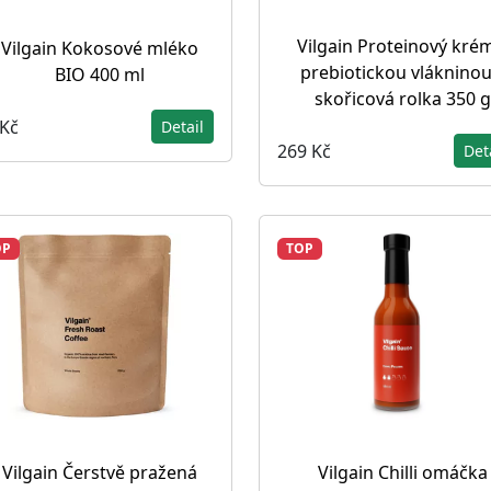
Vilgain Proteinový kré
Vilgain Kokosové mléko
prebiotickou vlákninou
BIO 400 ml
skořicová rolka 350 g
 Kč
Detail
269 Kč
Det
OP
TOP
Vilgain Čerstvě pražená
Vilgain Chilli omáčka