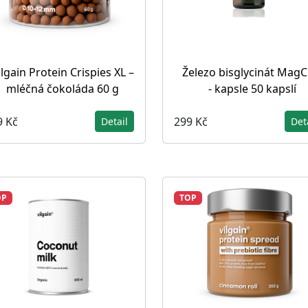
ilgain Protein Crispies XL –
Železo bisglycinát MagC
mléčná čokoláda 60 g
- kapsle 50 kapslí
9 Kč
299 Kč
Detail
Det
OP
TOP