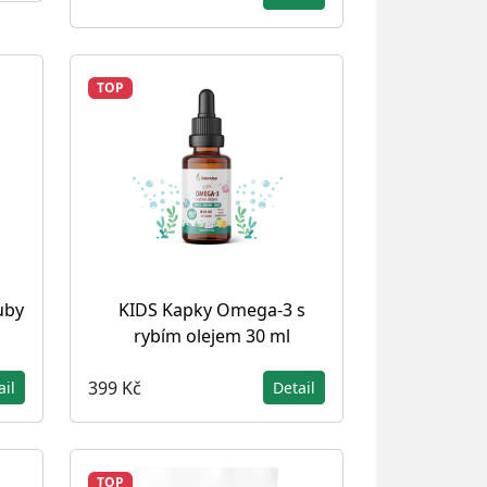
TOP
uby
KIDS Kapky Omega-3 s
rybím olejem 30 ml
399 Kč
ail
Detail
TOP