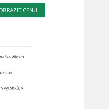
OBRAZIT CENU
načka Vilgain.
ouze ten
ch výrobků. V