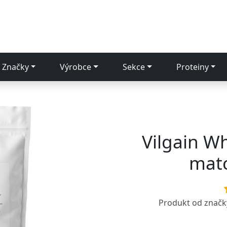
Značky
Výrobce
Sekce
Proteiny
Vilgain W
matc
Produkt od znač