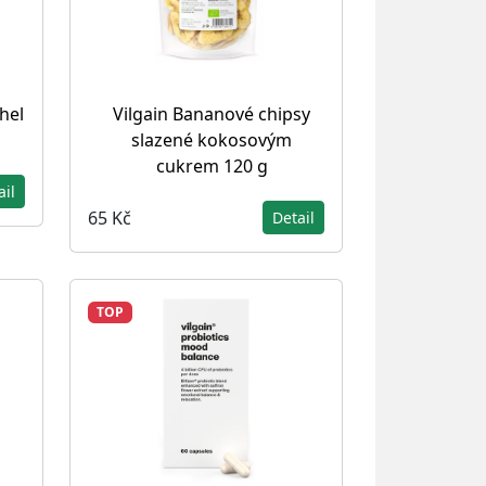
hel
Vilgain Bananové chipsy
slazené kokosovým
cukrem 120 g
ail
65 Kč
Detail
TOP