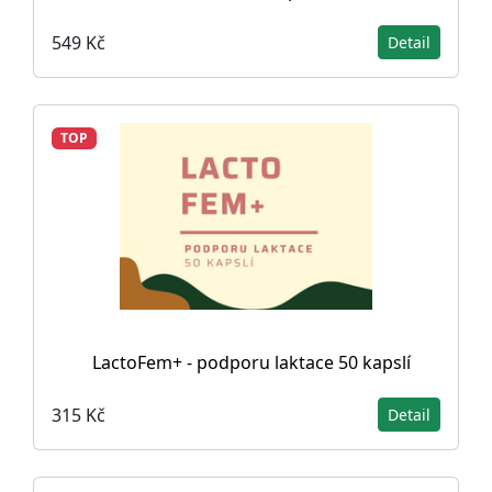
549 Kč
Detail
TOP
LactoFem+ - podporu laktace 50 kapslí
315 Kč
Detail