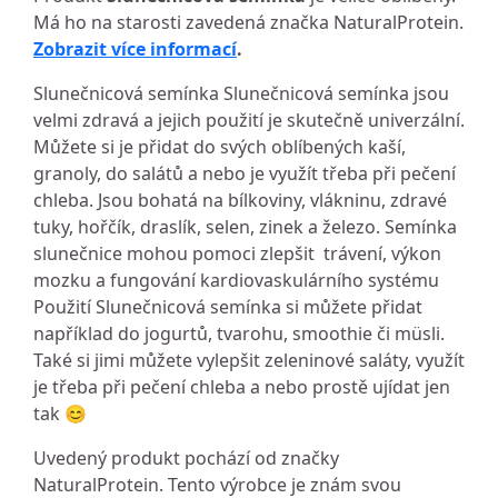
Má ho na starosti zavedená značka NaturalProtein.
Zobrazit více informací
.
Slunečnicová semínka Slunečnicová semínka jsou
velmi zdravá a jejich použití je skutečně univerzální.
Můžete si je přidat do svých oblíbených kaší,
granoly, do salátů a nebo je využít třeba při pečení
chleba. Jsou bohatá na bílkoviny, vlákninu, zdravé
tuky, hořčík, draslík, selen, zinek a železo. Semínka
slunečnice mohou pomoci zlepšit trávení, výkon
mozku a fungování kardiovaskulárního systému
Použití Slunečnicová semínka si můžete přidat
například do jogurtů, tvarohu, smoothie či müsli.
Také si jimi můžete vylepšit zeleninové saláty, využít
je třeba při pečení chleba a nebo prostě ujídat jen
tak 😊
Uvedený produkt pochází od značky
NaturalProtein. Tento výrobce je znám svou