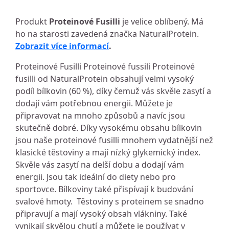
Produkt
Proteinové Fusilli
je velice oblíbený. Má
ho na starosti zavedená značka NaturalProtein.
Zobrazit více informací
.
Proteinové Fusilli Proteinové fussili Proteinové
fusilli od NaturalProtein obsahují velmi vysoký
podíl bílkovin (60 %), díky čemuž vás skvěle zasytí a
dodají vám potřebnou energii. Můžete je
připravovat na mnoho způsobů a navíc jsou
skutečně dobré. Díky vysokému obsahu bílkovin
jsou naše proteinové fusilli mnohem vydatnější než
klasické těstoviny a mají nízký glykemický index.
Skvěle vás zasytí na delší dobu a dodají vám
energii. Jsou tak ideální do diety nebo pro
sportovce. Bílkoviny také přispívají k budování
svalové hmoty. Těstoviny s proteinem se snadno
připravují a mají vysoký obsah vlákniny. Také
vynikají skvělou chutí a můžete je používat v