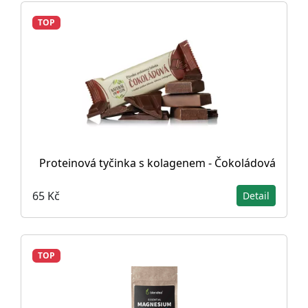
TOP
Proteinová tyčinka s kolagenem - Čokoládová
65 Kč
Detail
TOP