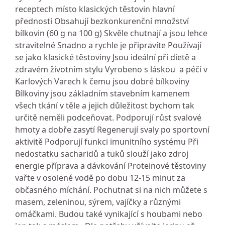
receptech místo klasických těstovin hlavní
přednosti Obsahují bezkonkurenční množství
bílkovin (60 g na 100 g) Skvěle chutnají a jsou lehce
stravitelné Snadno a rychle je připravíte Používají
se jako klasické těstoviny Jsou ideální při dietě a
zdravém životním stylu Vyrobeno s láskou a péčí v
Karlových Varech k čemu jsou dobré bílkoviny
Bílkoviny jsou základním stavebním kamenem
všech tkání v těle a jejich důležitost bychom tak
určitě neměli podceňovat. Podporují růst svalové
hmoty a dobře zasytí Regenerují svaly po sportovní
aktivitě Podporují funkci imunitního systému Při
nedostatku sacharidů a tuků slouží jako zdroj
energie příprava a dávkování Proteinové těstoviny
vařte v osolené vodě po dobu 12-15 minut za
občasného míchání. Pochutnat si na nich můžete s
masem, zeleninou, sýrem, vajíčky a různými
omáčkami. Budou také vynikající s houbami nebo