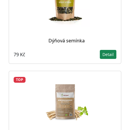
Dýňová semínka
79 Kč
Detail
TOP