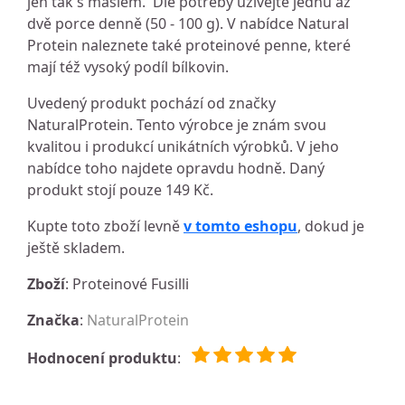
jen tak s máslem. Dle potřeby užívejte jednu až
dvě porce denně (50 - 100 g). V nabídce Natural
Protein naleznete také proteinové penne, které
mají též vysoký podíl bílkovin.
Uvedený produkt pochází od značky
NaturalProtein. Tento výrobce je znám svou
kvalitou i produkcí unikátních výrobků. V jeho
nabídce toho najdete opravdu hodně. Daný
produkt stojí pouze 149 Kč.
Kupte toto zboží levně
v tomto eshopu
, dokud je
ještě skladem.
Zboží
: Proteinové Fusilli
Značka
:
NaturalProtein
Hodnocení produktu
: