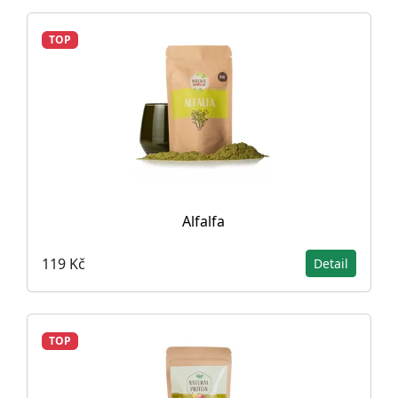
TOP
Alfalfa
119 Kč
Detail
TOP