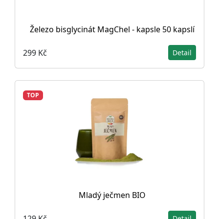
Železo bisglycinát MagChel - kapsle 50 kapslí
299 Kč
Detail
TOP
Mladý ječmen BIO
129 Kč
Detail