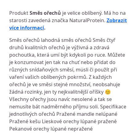
Produkt
Směs ořechů
je velice oblíbený. Má ho na
starosti zavedená značka NaturalProtein.
Zobrazit
více informací
.
Směs ořechů lahodná směs ořechů Směs čtyř
druhů kvalitních ořechů je výživná a zdravá
pochoutka, která umí být kdykoli po ruce. Můžete
je konzumovat jen tak na chuť nebo přidat do
různých snídaňových směsí, müsli či použít při
vaření vašich oblíbených pokrmů. Z každých
ořechů je ve směsi stejné množství, neobsahuje
žádná rozinky, jen ty nejkvalitnější oříšky 😊
Všechny ořechy jsou navíc nesolené a tak se
nemusíte bát nadměrného příjmu soli. Specifikace
jednotlivých ořechů Pražené mandle nelúpané
Pražené kešu Lieskové orechy lúpané pražené
Pekanové orechy lúpané nepražené