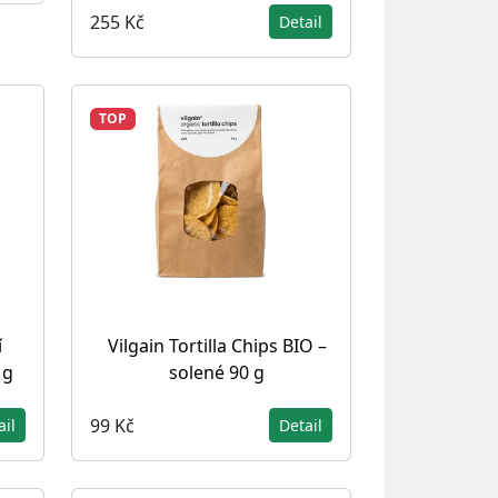
255 Kč
Detail
TOP
í
Vilgain Tortilla Chips BIO –
 g
solené 90 g
99 Kč
ail
Detail