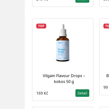
TOP
T
Vilgain Flavour Drops –
B
kokos 50 g
99
169 Kč
Detail