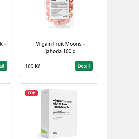
k –
Vilgain Fruit Moons –
jahoda 100 g
189 Kč
ail
Detail
TOP