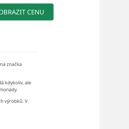
OBRAZIT CENU
ená značka
á kdykoliv, ale
imonády.
ch výrobků. V