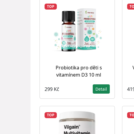
TOP
T
Probiotika pro děti s
vitamínem D3 10 ml
299 Kč
41
Detail
TOP
T