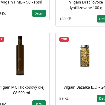
Vilgain HMB – 90 kapslí
Vilgain Dračí ovoce
lyofilizované 100 g
9 Kč
Detail
189 Kč
Det
OP
TOP
Vilgain MCT kokosový olej
Vilgain Bazalka BIO – 2
C8 500 ml
59 Kč
Det
9 Kč
Detail