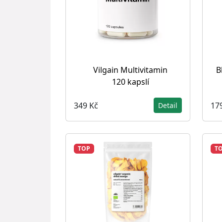
Vilgain Multivitamin
B
120 kapslí
349 Kč
17
Detail
TOP
T