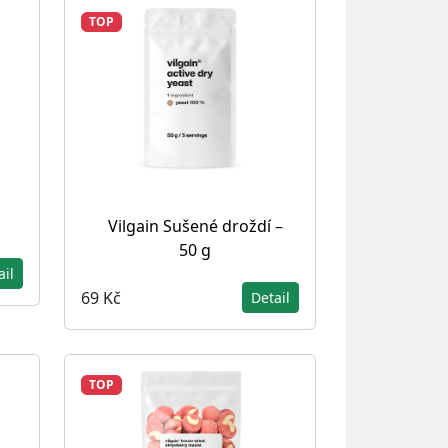
TOP
Vilgain Sušené droždí –
50 g
ail
69 Kč
Detail
TOP