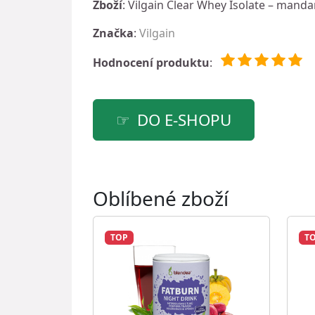
Zboží
: Vilgain Clear Whey Isolate – manda
Značka
:
Vilgain
Hodnocení produktu
:
DO E-SHOPU
Oblíbené zboží
TOP
T