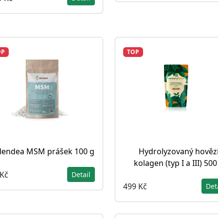
OP
TOP
lendea MSM prášek 100 g
Hydrolyzovaný hověz
kolagen (typ I a III) 500
 Kč
Detail
499 Kč
Det