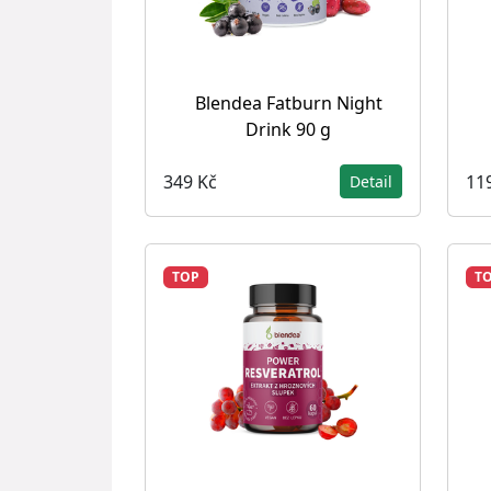
Blendea Fatburn Night
Drink 90 g
349 Kč
11
Detail
TOP
T