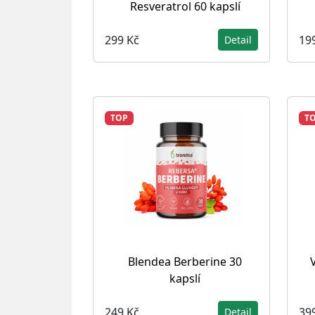
Resveratrol 60 kapslí
299 Kč
19
Detail
TOP
T
Blendea Berberine 30
kapslí
249 Kč
39
Detail