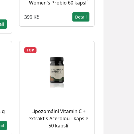
Women's Probio 60 kapslí
399 Kč
Detail
ail
TOP
4 g
Lipozomální Vitamin C +
extrakt s Acerolou - kapsle
50 kapslí
ail