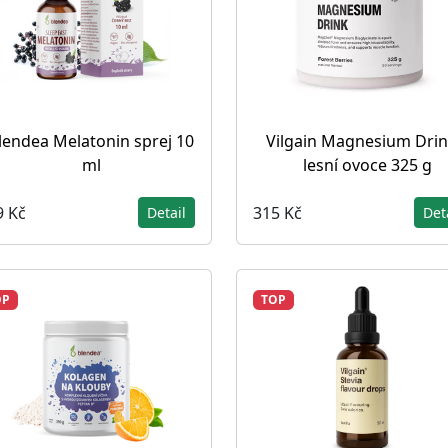
lendea Melatonin sprej 10
Vilgain Magnesium Drin
ml
lesní ovoce 325 g
9 Kč
315 Kč
Detail
Det
OP
TOP