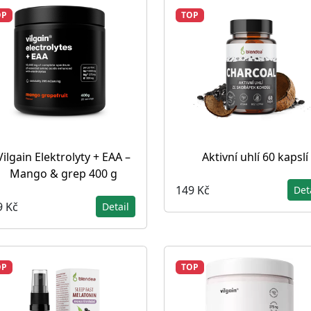
OP
TOP
Vilgain Elektrolyty + EAA –
Aktivní uhlí 60 kapslí
Mango & grep 400 g
149 Kč
Det
9 Kč
Detail
OP
TOP