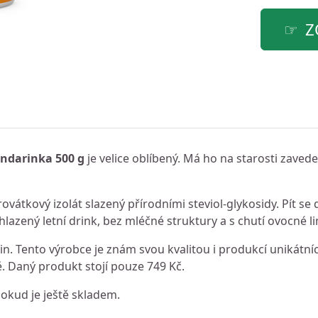
Z
andarinka 500 g
je velice oblíbený. Má ho na starosti zaved
rovátkový izolát slazený přírodními steviol‑glykosidy. Pít se d
lazený letní drink, bez mléčné struktury a s chutí ovocné l
n. Tento výrobce je znám svou kvalitou i produkcí unikátní
 Daný produkt stojí pouze 749 Kč.
dokud je ještě skladem.