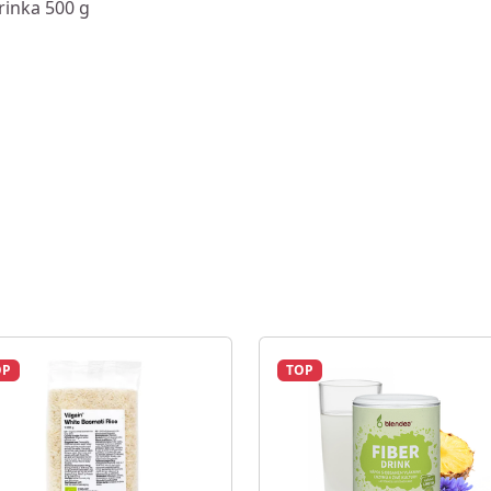
rinka 500 g
OP
TOP