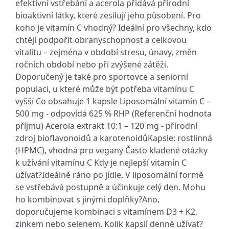
efektivní vstřebání a acerola přidává přírodní
bioaktivní látky, které zesilují jeho působení. Pro
koho je vitamín C vhodný? Ideální pro všechny, kdo
chtějí podpořit obranyschopnost a celkovou
vitalitu – zejména v období stresu, únavy, změn
ročních období nebo při zvýšené zátěži.
Doporučený je také pro sportovce a seniorní
populaci, u které může být potřeba vitamínu C
vyšší Co obsahuje 1 kapsle Liposomální vitamín C –
500 mg - odpovídá 625 % RHP (Referenční hodnota
příjmu) Acerola extrakt 10:1 – 120 mg - přírodní
zdroj bioflavonoidů a karotenoidůKapsle: rostlinná
(HPMC), vhodná pro vegany Často kladené otázky
k užívání vitamínu C Kdy je nejlepší vitamín C
užívat?Ideálně ráno po jídle. V liposomální formě
se vstřebává postupně a účinkuje celý den. Mohu
ho kombinovat s jinými doplňky?Ano,
doporučujeme kombinaci s vitamínem D3 + K2,
zinkem nebo selenem. Kolik kapslí denně užívat?