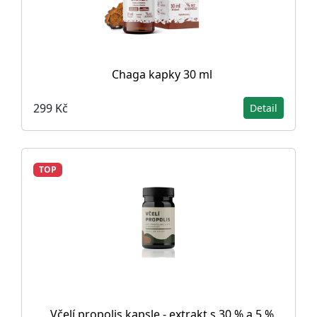
Chaga kapky 30 ml
299 Kč
Detail
TOP
Včelí propolis kapsle - extrakt s 30 % a 5 %