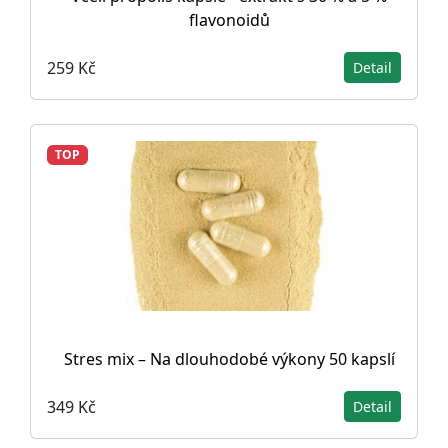
flavonoidů
259 Kč
Detail
TOP
Stres mix – Na dlouhodobé výkony 50 kapslí
349 Kč
Detail