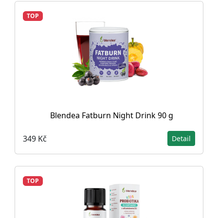
TOP
Blendea Fatburn Night Drink 90 g
349 Kč
Detail
TOP