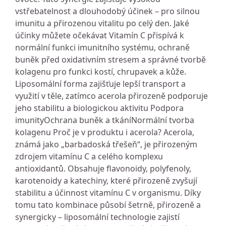
vstřebatelnost a dlouhodobý účinek – pro silnou
imunitu a přirozenou vitalitu po celý den. Jaké
účinky můžete očekávat Vitamín C přispívá k
normální funkci imunitního systému, ochraně
buněk před oxidativním stresem a správné tvorbě
kolagenu pro funkci kostí, chrupavek a kůže.
Liposomální forma zajišťuje lepší transport a
využití v těle, zatímco acerola přirozeně podporuje
jeho stabilitu a biologickou aktivitu Podpora
imunityOchrana buněk a tkáníNormální tvorba
kolagenu Proč je v produktu i acerola? Acerola,
známá jako „barbadoská třešeň“, je přirozeným
zdrojem vitamínu C a celého komplexu
antioxidantů. Obsahuje flavonoidy, polyfenoly,
karotenoidy a katechiny, které přirozeně zvyšují
stabilitu a účinnost vitamínu C v organismu. Díky
tomu tato kombinace působí šetrně, přirozeně a
synergicky – liposomální technologie zajistí