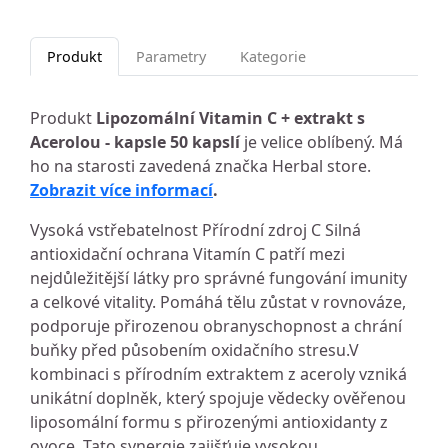
Produkt
Parametry
Kategorie
Produkt
Lipozomální Vitamin C + extrakt s
Acerolou - kapsle 50 kapslí
je velice oblíbený. Má
ho na starosti zavedená značka Herbal store.
Zobrazit více informací
.
Vysoká vstřebatelnost Přírodní zdroj C Silná
antioxidační ochrana Vitamín C patří mezi
nejdůležitější látky pro správné fungování imunity
a celkové vitality. Pomáhá tělu zůstat v rovnováze,
podporuje přirozenou obranyschopnost a chrání
buňky před působením oxidačního stresu.V
kombinaci s přírodním extraktem z aceroly vzniká
unikátní doplněk, který spojuje vědecky ověřenou
liposomální formu s přirozenými antioxidanty z
ovoce. Tato synergie zajišťuje vysokou