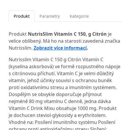
Produkt
Parametry
Kategorie
Produkt
NutrisSlim Vitamín C 150, g Citrón
je
velice oblíbený. Má ho na starosti zavedená značka
Nutrisslim.
Zobrazit více informací
.
Nutrisslim Vitamín C 150 g Citrón Vitamín C
(kyselina askorbová) ve formě rozpustného nápoje
s citrónovou příchutí. Vitamín C je velmi důležitý
vitamín, jehož účinky souvisí s ochranou buněk
proti oxidativnímu stresu a imunitním systémem.
Dospělým se obvykle doporučuje přijmout
nejméně 80 mg vitamínu C denně, jedna dávka
Vitamin C Drink Mixu obsahuje 1000 mg. Produkt
je dochucen steviol-glykosidy a erythritolem.
Vhodné na: Posílení imunitního systému Posílení
ochrany proti antioxidačnímu stresu Složení: