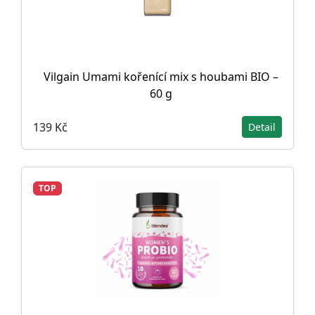
Vilgain Umami kořenící mix s houbami BIO –
60 g
139 Kč
Detail
TOP