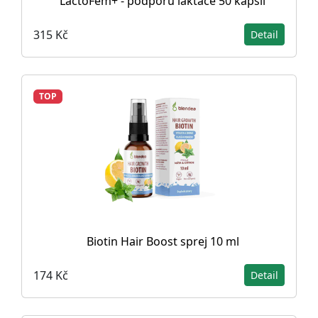
LactoFem+ - podporu laktace 50 kapslí
315 Kč
Detail
TOP
Biotin Hair Boost sprej 10 ml
174 Kč
Detail