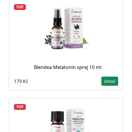
TOP
Blendea Melatonin sprej 10 ml
179 Kč
Detail
TOP