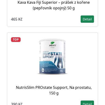
Kava Kava Fiji Superior – prášek z kořene
(pepřovník opojný) 50 g
465 Kč
Detail
TOP
NutrisSlim PROstate Support, Na prostatu,
150 g
390 Kč
Detail