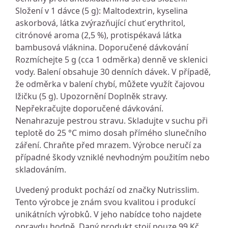
Složení v 1 dávce (5 g): Maltodextrin, kyselina
askorbová, látka zvýrazňující chuť erythritol,
citrónové aroma (2,5 %), protispékavá látka
bambusová vláknina. Doporučené dávkování
Rozmíchejte 5 g (cca 1 odměrka) denně ve sklenici
vody. Balení obsahuje 30 denních dávek. V případě,
že odměrka v balení chybí, můžete využít čajovou
lžičku (5 g). Upozornění Doplněk stravy.
Nepřekračujte doporučené dávkování.
Nenahrazuje pestrou stravu. Skladujte v suchu při
teplotě do 25 °C mimo dosah přímého slunečního
záření. Chraňte před mrazem. Výrobce neručí za
případné škody vzniklé nevhodným použitím nebo
skladováním.
Uvedený produkt pochází od značky Nutrisslim.
Tento výrobce je znám svou kvalitou i produkcí
unikátních výrobků. V jeho nabídce toho najdete
opravdu hodně. Daný produkt stojí pouze 99 Kč.